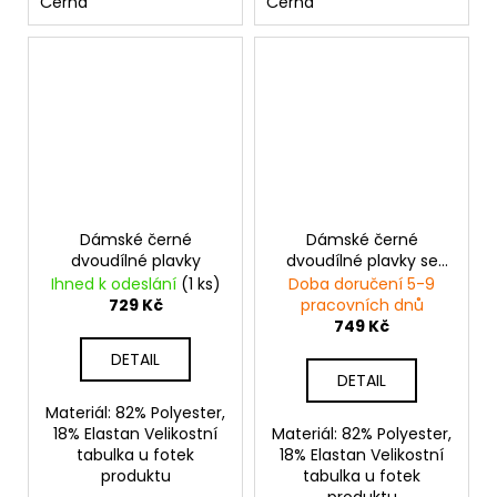
Černá
Černá
Dámské černé
Dámské černé
dvoudílné plavky
dvoudílné plavky se
zlatými řetízky
Ihned k odeslání
(1 ks)
Doba doručení 5-9
729 Kč
pracovních dnů
749 Kč
DETAIL
DETAIL
Materiál: 82% Polyester,
18% Elastan Velikostní
Materiál: 82% Polyester,
tabulka u fotek
18% Elastan Velikostní
produktu
tabulka u fotek