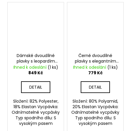
Dámské dvoudílné
Černé dvoudílné
plavky s leopardím
plavky s elegantním
vzorem
zlatým detailem
Ihned k odeslání
(1 ks)
Ihned k odeslání
(1 ks)
849 Kč
779 Kč
DETAIL
DETAIL
Složení: 82% Polyester,
Složení: 80% Polyamid,
18% Elastan Vycpávka:
20% Elastan Vycpávka:
Odnímatelné vycpávky
Odnímatelné vycpávky
Typ spodního dílu: S
Typ spodního dílu: S
vysokým pasem
vysokým pasem