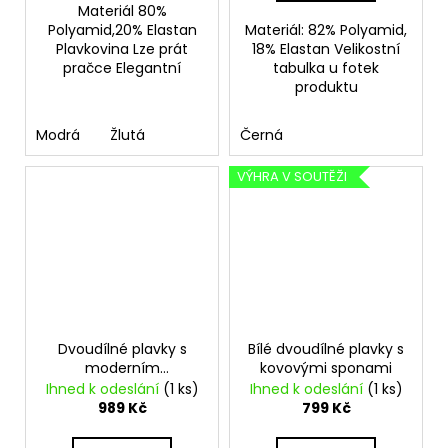
Materiál 80%
Polyamid,20% Elastan
Materiál: 82% Polyamid,
Plavkovina Lze prát
18% Elastan Velikostní
pračce Elegantní
tabulka u fotek
produktu
Modrá
Žlutá
Černá
VÝHRA V SOUTĚŽI
Dvoudílné plavky s
Bílé dvoudílné plavky s
moderním
kovovými sponami
geometrickým
Ihned k odeslání
(1 ks)
Ihned k odeslání
(1 ks)
vrozem
989 Kč
799 Kč