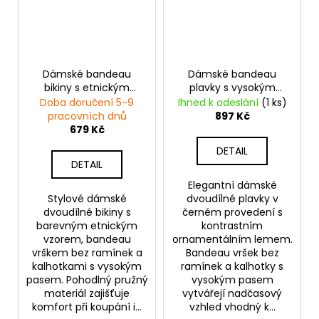
Dámské bandeau
Dámské bandeau
bikiny s etnickým
plavky s vysokým
vzorem
pasem a
Doba doručení 5-9
Ihned k odeslání
(1 ks)
ornamentálním
pracovních dnů
897 Kč
lemem
679 Kč
DETAIL
DETAIL
Elegantní dámské
Stylové dámské
dvoudílné plavky v
dvoudílné bikiny s
černém provedení s
barevným etnickým
kontrastním
vzorem, bandeau
ornamentálním lemem.
vrškem bez ramínek a
Bandeau vršek bez
kalhotkami s vysokým
ramínek a kalhotky s
pasem. Pohodlný pružný
vysokým pasem
materiál zajišťuje
vytvářejí nadčasový
komfort při koupání i...
vzhled vhodný k...