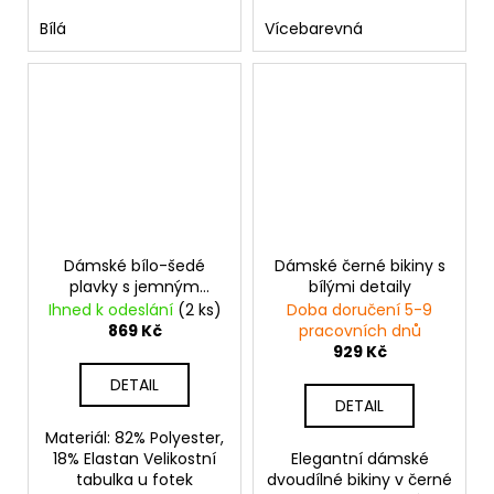
Bílá
Vícebarevná
Dámské bílo-šedé
Dámské černé bikiny s
plavky s jemným
bílými detaily
květinovým vzorem
Ihned k odeslání
(2 ks)
Doba doručení 5-9
869 Kč
pracovních dnů
929 Kč
DETAIL
DETAIL
Materiál: 82% Polyester,
18% Elastan Velikostní
Elegantní dámské
tabulka u fotek
dvoudílné bikiny v černé