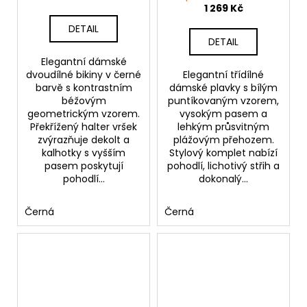
1 269 Kč
DETAIL
DETAIL
Elegantní dámské
dvoudílné bikiny v černé
Elegantní třídílné
barvě s kontrastním
dámské plavky s bílým
béžovým
puntíkovaným vzorem,
geometrickým vzorem.
vysokým pasem a
Překřížený halter vršek
lehkým průsvitným
zvýrazňuje dekolt a
plážovým přehozem.
kalhotky s vyšším
Stylový komplet nabízí
pasem poskytují
pohodlí, lichotivý střih a
pohodlí...
dokonalý...
Černá
Černá