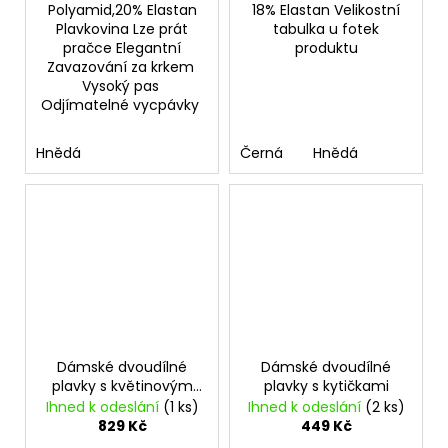
Polyamid,20% Elastan
18% Elastan Velikostní
Plavkovina Lze prát
tabulka u fotek
pračce Elegantní
produktu
Zavazování za krkem
Vysoký pas
Odjímatelné vycpávky
Hnědá
Černá
Hnědá
Dámské dvoudílné
Dámské dvoudílné
plavky s květinovým
plavky s kytičkami
potiskem
Ihned k odeslání
(1 ks)
Ihned k odeslání
(2 ks)
829 Kč
449 Kč