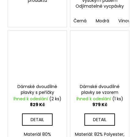
produktu
vysokým pasem
Odjímatelné vycpávky
Černá
Modrá
Vínová
Dámské dvoudílné
Dámské dvoudílné
plavky s peříčky
plavky se vzorem
Ihned k odeslání
(2 ks)
Ihned k odeslání
(1 ks)
829 Kč
979 Kč
DETAIL
DETAIL
Materiál 80%
Materiál: 82% Polyester,