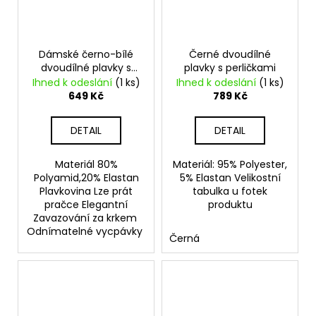
Dámské černo-bílé
Černé dvoudílné
dvoudílné plavky s
plavky s perličkami
kytičkami
Ihned k odeslání
(1 ks)
Ihned k odeslání
(1 ks)
649 Kč
789 Kč
DETAIL
DETAIL
Materiál 80%
Materiál: 95% Polyester,
Polyamid,20% Elastan
5% Elastan Velikostní
Plavkovina Lze prát
tabulka u fotek
pračce Elegantní
produktu
Zavazování za krkem
Odnímatelné vycpávky
Černá