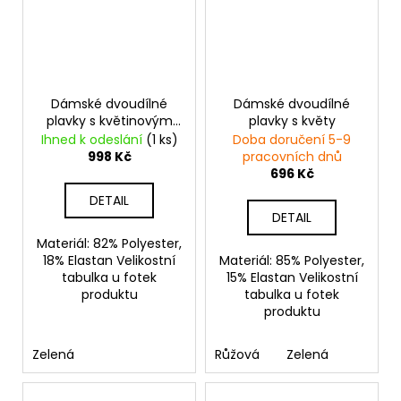
Dámské dvoudílné
Dámské dvoudílné
plavky s květinovým
plavky s květy
vzorem
Ihned k odeslání
(1 ks)
Doba doručení 5-9
998 Kč
pracovních dnů
696 Kč
DETAIL
DETAIL
Materiál: 82% Polyester,
18% Elastan Velikostní
Materiál: 85% Polyester,
tabulka u fotek
15% Elastan Velikostní
produktu
tabulka u fotek
produktu
Zelená
Růžová
Zelená