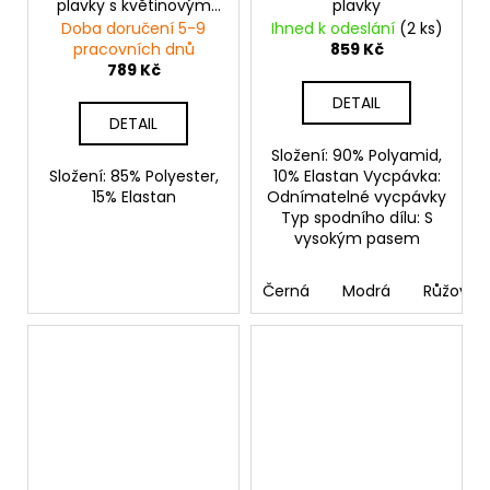
plavky s květinovým
plavky
vzorem
Doba doručení 5-9
Ihned k odeslání
(2 ks)
pracovních dnů
859 Kč
789 Kč
DETAIL
DETAIL
Složení: 90% Polyamid,
Složení: 85% Polyester,
10% Elastan Vycpávka:
15% Elastan
Odnímatelné vycpávky
Typ spodního dílu: S
vysokým pasem
Černá
Modrá
Růžová