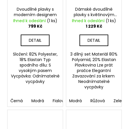
Dvoudílné plavky s
Dámské dvoudílné
moderním designem
plavky s květinovým
vzorem
Ihned k odeslání
(1 ks)
Ihned k odeslání
(1 ks)
799 Kč
1 229 Kč
DETAIL
DETAIL
Složení: 82% Polyester,
3 dílný set Materiál 80%
18% Elastan Typ
Polyamid, 20% Elastan
spodního dílu: S
Plavkovina Lze prát
vysokým pasem
pračce Elegantní
Vycpávka: Odnímatelné
Zavazování za krkem
vycpávky
Neodnímatelné
vycpávky
Černá
Modrá
Fialová
Modrá
Růžová
Zelená