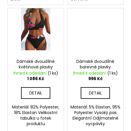
Dámské dvoudílné
Dámské dvoudílné
květinové plavky
barevné plavky
Ihned k odeslání
(1 ks)
Ihned k odeslání
(1 ks)
1 086 Kč
996 Kč
DETAIL
DETAIL
Materiál: 82% Polyester,
Materiál: 5% Elastan, 95%
18% Elastan Velikostní
Polyester Vysoký pas
tabulka u fotek
Elegantní Odjímatelné
produktu
vycpávky