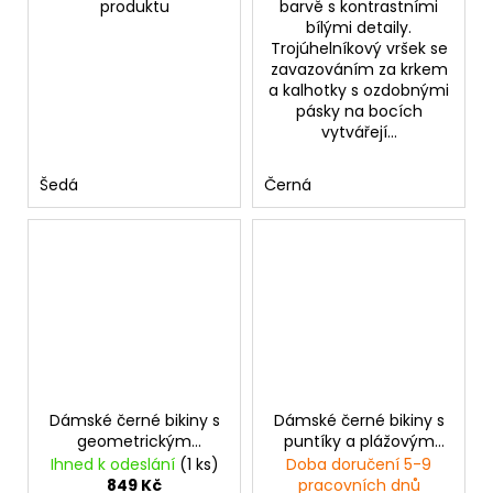
produktu
barvě s kontrastními
bílými detaily.
Trojúhelníkový vršek se
zavazováním za krkem
a kalhotky s ozdobnými
pásky na bocích
vytvářejí...
Šedá
Černá
Dámské černé bikiny s
Dámské černé bikiny s
geometrickým
puntíky a plážovým
vzorem
přehozem
Ihned k odeslání
(1 ks)
Doba doručení 5-9
849 Kč
pracovních dnů