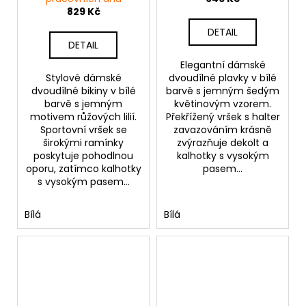
829 Kč
DETAIL
DETAIL
Elegantní dámské
Stylové dámské
dvoudílné plavky v bílé
dvoudílné bikiny v bílé
barvě s jemným šedým
barvě s jemným
květinovým vzorem.
motivem růžových lilií.
Překřížený vršek s halter
Sportovní vršek se
zavazováním krásně
širokými ramínky
zvýrazňuje dekolt a
poskytuje pohodlnou
kalhotky s vysokým
oporu, zatímco kalhotky
pasem...
s vysokým pasem...
Bílá
Bílá