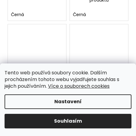
produktu
Černá
Černá
Tento web používá soubory cookie. Dalším
procházením tohoto webu vyjadřujete souhlas s
Dámské černé plavky s
Dámské černé plavky
barevným vzorem a
se zlatým řetízkovým
jejich používáním.
Více o souborech cookies
vysokým pasem
vzorem a vysokým
Doba doručení 5-9
Ihned k odeslání
(1 ks)
pasem
pracovních dnů
979 Kč
Nastavení
979 Kč
DETAIL
DETAIL
Souhlasím
Elegantní dámské
Moderní dámské
dvoudílné plavky v