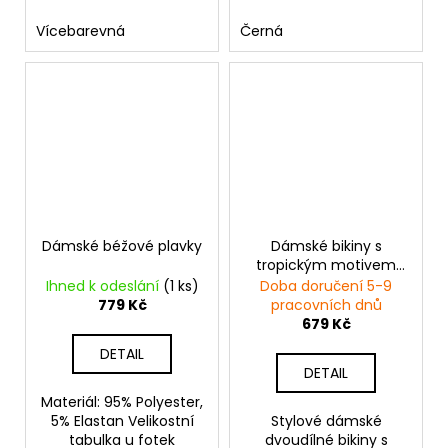
Vícebarevná
Černá
Dámské béžové plavky
Dámské bikiny s
tropickým motivem
palem
Ihned k odeslání
(1 ks)
Doba doručení 5-9
779 Kč
pracovních dnů
679 Kč
DETAIL
DETAIL
Materiál: 95% Polyester,
5% Elastan Velikostní
Stylové dámské
tabulka u fotek
dvoudílné bikiny s