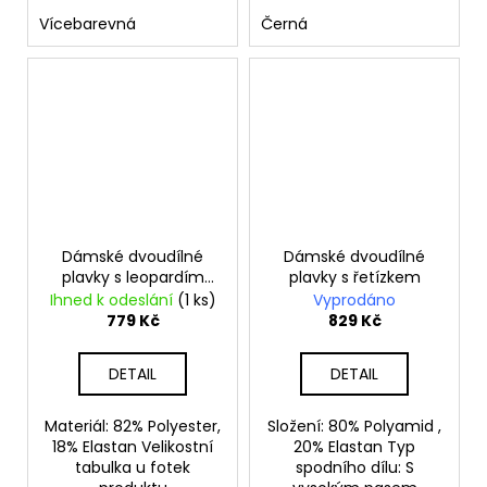
Vícebarevná
Černá
Dámské dvoudílné
Dámské dvoudílné
plavky s leopardím
plavky s řetízkem
vzorem
Ihned k odeslání
(1 ks)
Vyprodáno
779 Kč
829 Kč
DETAIL
DETAIL
Materiál: 82% Polyester,
Složení: 80% Polyamid ,
18% Elastan Velikostní
20% Elastan Typ
tabulka u fotek
spodního dílu: S