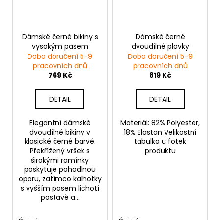
Dámské černé bikiny s
Dámské černé
vysokým pasem
dvoudílné plavky
Doba doručení 5-9
Doba doručení 5-9
pracovních dnů
pracovních dnů
769 Kč
819 Kč
DETAIL
DETAIL
Elegantní dámské
Materiál: 82% Polyester,
dvoudílné bikiny v
18% Elastan Velikostní
klasické černé barvě.
tabulka u fotek
Překřížený vršek s
produktu
širokými ramínky
poskytuje pohodlnou
oporu, zatímco kalhotky
s vyšším pasem lichotí
postavě a...