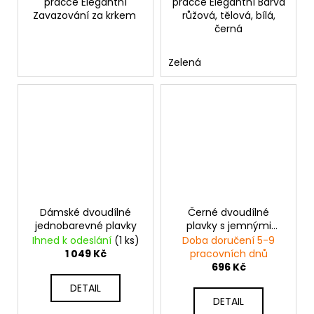
pračce Elegantní
pračce Elegantní Barva
Zavazování za krkem
růžová, tělová, bílá,
černá
Zelená
Dámské dvoudílné
Černé dvoudílné
jednobarevné plavky
plavky s jemnými
bočními detaily
Ihned k odeslání
(1 ks)
Doba doručení 5-9
1 049 Kč
pracovních dnů
696 Kč
DETAIL
DETAIL