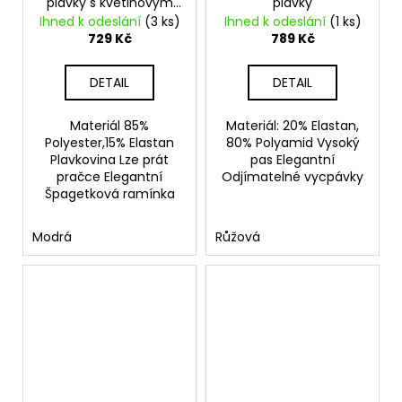
plavky s květinovým
plavky
vzorem
Ihned k odeslání
(3 ks)
Ihned k odeslání
(1 ks)
729 Kč
789 Kč
DETAIL
DETAIL
Materiál 85%
Materiál: 20% Elastan,
Polyester,15% Elastan
80% Polyamid Vysoký
Plavkovina Lze prát
pas Elegantní
pračce Elegantní
Odjímatelné vycpávky
Špagetková ramínka
Modrá
Růžová