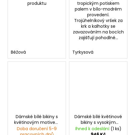
produktu
tropickým potiskem
palem v bílo-modrém
provedení.
Trojúhelníkový vršek za
krk a kalhotky se
zavazováním na bocích
zajišťují pohodlné...
Béžová
Tyrkysová
Dámské bílé bikiny s
Dámské bílé květinové
květinovým motivem
bikiny s vysokým
a vysokým pasem
pasem
Doba doručení 5-9
Ihned k odeslání
(1 ks)
pracovních dnů
946 Kč