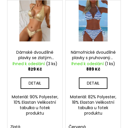
V
ý
p
i
s
p
r
o
Dámské dvoudílné
Námořnické dvoudílné
plavky se zlatým
plavky s pruhovaným
d
potiskem
vzorem
Ihned k odeslání
(3 ks)
Ihned k odeslání
(1 ks)
u
829 Kč
889 Kč
k
t
DETAIL
DETAIL
ů
Materiál: 90% Polyester,
Materiál: 82% Polyester,
10% Elastan Velikostní
18% Elastan Velikostní
tabulka u fotek
tabulka u fotek
produktu
produktu
Zlatá
Červená