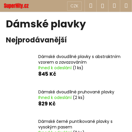
K
Přejít
Hledat
Náku
M
Přihlášen
CZK
na
o
obsah
Zpět
Zpět
košík
š
Dámské plavky
í
C
k
Nejprodávanější
o
p
o
Dámské dvoudílné plavky s abstraktním
t
vzorem a zavazováním
Ihned k odeslání
(1 ks)
ř
845 Kč
e
b
u
Dámské dvoudílné pruhované plavky
Ihned k odeslání
(2 ks)
j
829 Kč
e
t
Dámské černé puntíkované plavky s
e
vysokým pasem
n