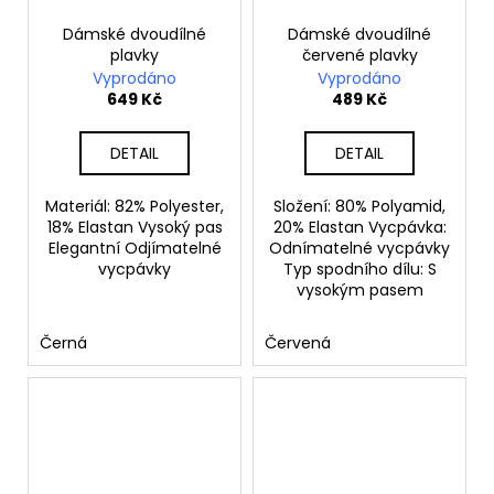
Dámské dvoudílné
Dámské dvoudílné
plavky
červené plavky
Vyprodáno
Vyprodáno
649 Kč
489 Kč
DETAIL
DETAIL
Materiál: 82% Polyester,
Složení: 80% Polyamid,
18% Elastan Vysoký pas
20% Elastan Vycpávka:
Elegantní Odjímatelné
Odnímatelné vycpávky
vycpávky
Typ spodního dílu: S
vysokým pasem
Černá
Červená