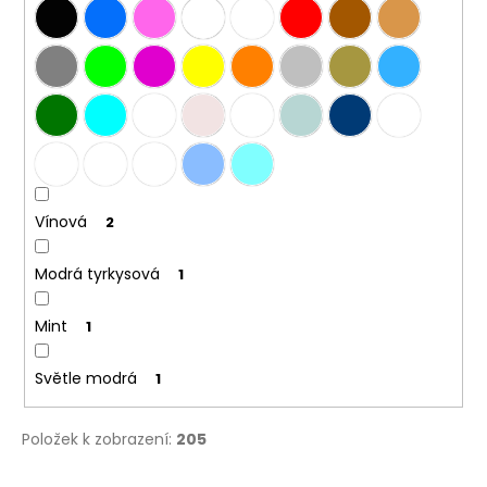
č
u
j
e
m
e
DÁMSKÉ
LETNÍ
Vínová
ŠATY
2
S
KVĚTINOVÝM
Modrá tyrkysová
1
VZOREM
–
TMAVĚ
Mint
1
MODRÉ
869
Světle modrá
1
Kč
Položek k zobrazení:
205