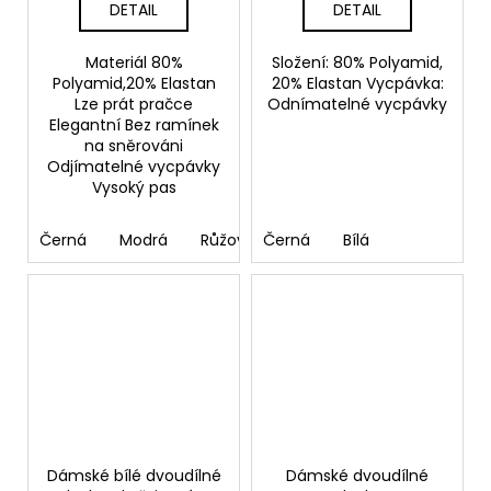
DETAIL
DETAIL
Materiál 80%
Složení: 80% Polyamid,
Polyamid,20% Elastan
20% Elastan Vycpávka:
Lze prát pračce
Odnímatelné vycpávky
Elegantní Bez ramínek
na sněrováni
Odjímatelné vycpávky
Vysoký pas
Černá
Modrá
Růžová
Černá
Bílá
Dámské bílé dvoudílné
Dámské dvoudílné