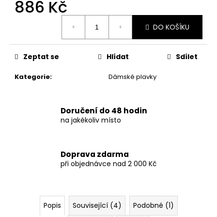
č
886 Kč
u
Měrná
j
DO KOŠÍKU
cena:
e
m
e
Zeptat se
Hlídat
Sdílet
Kategorie
:
Dámské plavky
DÁMSKÉ
DVOUDÍLNÉ
PASTELOVÉ
PLAVKY
Doručení do 48 hodin
S
na jakékoliv místo
GRADIENTEM
A
OZDOBNÝM
DETAILEM
Doprava zdarma
879
při objednávce nad 2 000 Kč
Kč
Popis
Související (4)
Podobné (1)