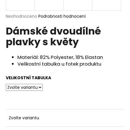
a
j
Průměrné
Neohodnoceno
Podrobnosti hodnocení
í
hodnocení
Dámské dvoudílné
produktu
t
je
?
plavky s květy
0,0
z
5
hvězdiček.
Materiál: 82% Polyester, 18% Elastan
Velikostní tabulka u fotek produktu
HLEDAT
VELIKOSTNÍ TABULKA
D
o
p
o
r
Zvolte variantu
u