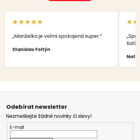
★★★★★
★★
„Manželka je velmi spokojená super.“
„Spok
šatů,
Stanislav Foltýn
Nata
Z
á
Odebírat newsletter
p
Nezmeškejte žádné novinky či slevy!
a
t
E-mail
í