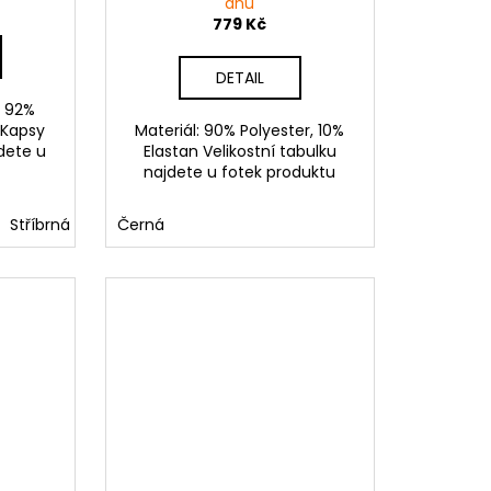
dnů
779 Kč
DETAIL
: 92%
 Kapsy
Materiál: 90% Polyester, 10%
jdete u
Elastan Velikostní tabulku
najdete u fotek produktu
Stříbrná
Černá