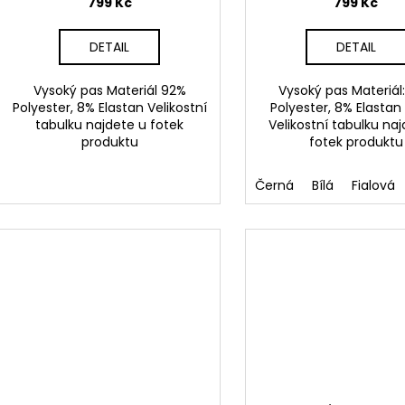
t
799 Kč
799 Kč
ů
DETAIL
DETAIL
Vysoký pas Materiál 92%
Vysoký pas Materiál
Polyester, 8% Elastan Velikostní
Polyester, 8% Elastan
tabulku najdete u fotek
Velikostní tabulku na
produktu
fotek produktu
Černá
Bílá
Fialová