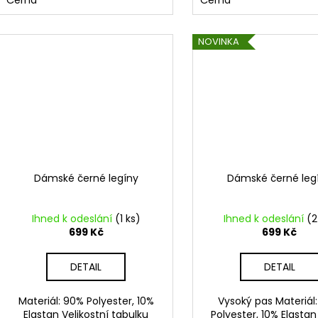
Černá
Černá
NOVINKA
Dámské černé legíny
Dámské černé leg
Ihned k odeslání
(1 ks)
Ihned k odeslání
(2
699 Kč
699 Kč
DETAIL
DETAIL
Materiál: 90% Polyester, 10%
Vysoký pas Materiál
Elastan Velikostní tabulku
Polyester, 10% Elasta