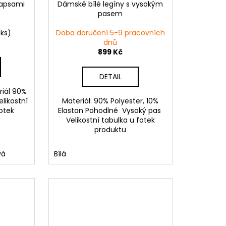
kapsami
Dámské bílé legíny s vysokým
pasem
 ks)
Doba doručení 5-9 pracovních
dnů
899 Kč
DETAIL
riál 90%
elikostní
Materiál: 90% Polyester, 10%
otek
Elastan Pohodlné Vysoký pas
Velikostní tabulka u fotek
produktu
vá
Bílá