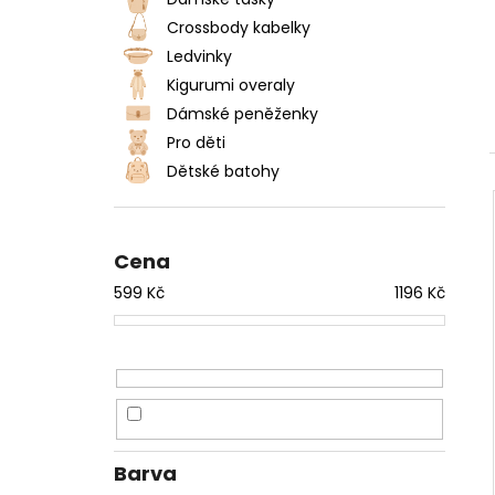
DÁMSKÉ DVOUDÍLNÉ PLAVKY S
l
ABSTRAKTNÍM VZOREM A
Crossbody kabelky
ZAVAZOVÁNÍM
Ledvinky
845 Kč
Kigurumi overaly
Dámské peněženky
Pro děti
Dětské batohy
Cena
599
Kč
1196
Kč
Barva