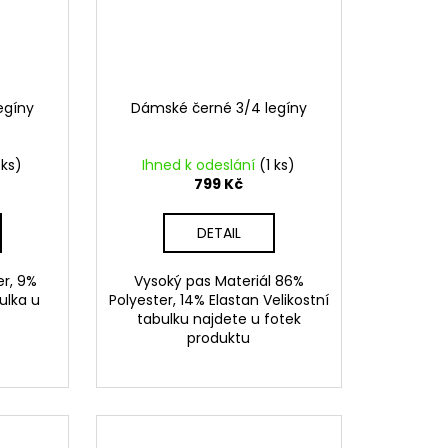
egíny
Dámské černé 3/4 legíny
 ks)
Ihned k odeslání
(1 ks)
799 Kč
DETAIL
er, 9%
Vysoký pas Materiál 86%
ulka u
Polyester, 14% Elastan Velikostní
tabulku najdete u fotek
produktu