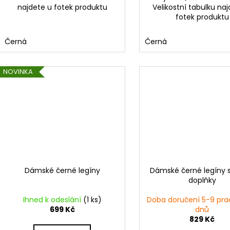
najdete u fotek produktu
Velikostní tabulku na
fotek produktu
Černá
Černá
NOVINKA
Dámské černé legíny
Dámské černé legíny s
doplňky
Ihned k odeslání
(1 ks)
Doba doručení 5-9 pra
699 Kč
dnů
829 Kč