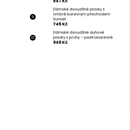
847 Kč
Dámské dvoudílné plavky s
ombré barevným přechodem
Sunset
749 Kč
Dámské dvoudílné duhové
plavky s pruhy – pestrobarevné
949 Kč