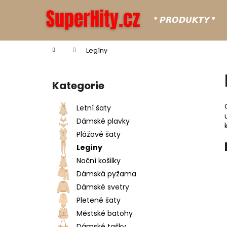
K
Přejít
na
o
* 𝙋𝙍𝙊𝘿𝙐𝙆𝙏𝙔 *
obsah
Zpět
Zpět
š
do
do
í
Domů
Legíny
k
obchodu
obchodu
P
o
Kategorie
Přeskočit
s
kategorie
t
Letní šaty
r
Dámské plavky
a
Plážové šaty
n
Legíny
n
Noční košilky
í
Dámská pyžama
p
Dámské svetry
a
Pletené šaty
n
Městské batohy
e
Dámské tašky