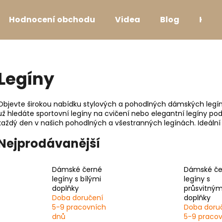
Hodnocení obchodu
Videa
Blog
Kont
Co potřebujete najít?
Legíny
HLEDAT
Objevte širokou nabídku stylových a pohodlných dámských legín. 
už hledáte sportovní legíny na cvičení nebo elegantní legíny pod 
každý den v našich pohodlných a všestranných legínách. Ideální p
Doporučujeme
Nejprodávanější
Dámské černé
Dámské če
legíny s bílými
legíny s
doplňky
průsvitným
Doba doručení
doplňky
5-9 pracovních
Doba doru
dnů
5-9 praco