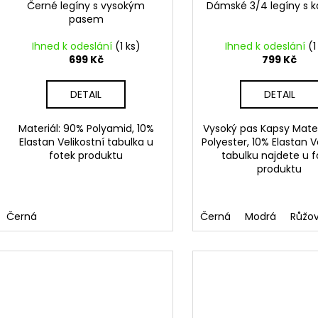
Černé legíny s vysokým
Dámské 3/4 legíny s 
pasem
Ihned k odeslání
(1 ks)
Ihned k odeslání
(1
699 Kč
799 Kč
DETAIL
DETAIL
Materiál: 90% Polyamid, 10%
Vysoký pas Kapsy Mate
Elastan Velikostní tabulka u
Polyester, 10% Elastan V
fotek produktu
tabulku najdete u f
produktu
Černá
Černá
Modrá
Růžo