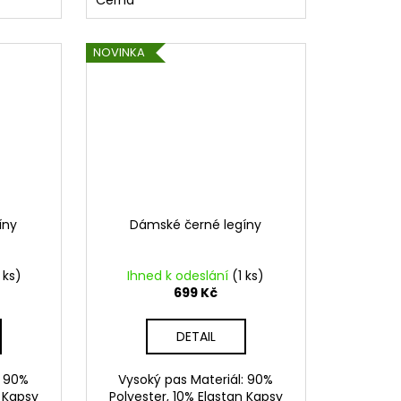
Černá
NOVINKA
íny
Dámské černé legíny
 ks)
Ihned k odeslání
(1 ks)
699 Kč
DETAIL
: 90%
Vysoký pas Materiál: 90%
n Kapsy
Polyester, 10% Elastan Kapsy