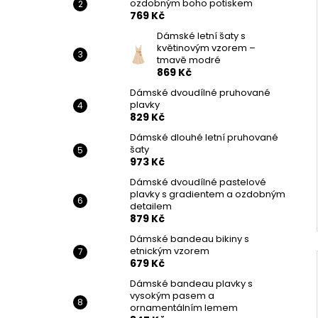
ozdobným boho potiskem
769 Kč
Dámské letní šaty s
květinovým vzorem –
tmavě modré
869 Kč
Dámské dvoudílné pruhované
plavky
829 Kč
Dámské dlouhé letní pruhované
šaty
973 Kč
Dámské dvoudílné pastelové
plavky s gradientem a ozdobným
detailem
879 Kč
Dámské bandeau bikiny s
etnickým vzorem
679 Kč
Dámské bandeau plavky s
vysokým pasem a
ornamentálním lemem