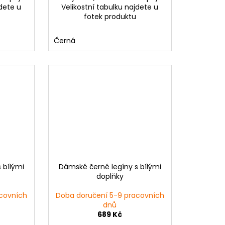
jdete u
Velikostní tabulku najdete u
fotek produktu
Černá
 bílými
Dámské černé legíny s bílými
doplňky
covních
Doba doručení 5-9 pracovních
dnů
689 Kč