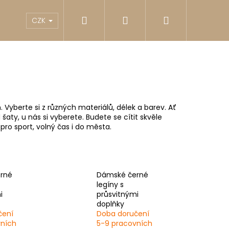
Hledat
Přihlášení
Nákupní
akty
Reklamace
Obchodní podmínky
G
CZK
košík
Vyberte si z různých materiálů, délek a barev. Ať
šaty, u nás si vyberete. Budete se cítit skvěle
ro sport, volný čas i do města.
rné
Dámské černé
legíny s
i
průsvitnými
Následující
doplňky
čení
Doba doručení
vních
5-9 pracovních