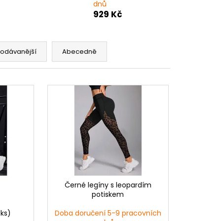
ATY S KVĚTINOVÝM
dnů
VĚ MODRÉ
929 Kč
rodávanější
Abecedně
Černé legíny s leopardím
potiskem
 ks)
Doba doručení 5-9 pracovních