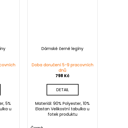
íny
Dámské černé legíny
covních
Doba doručení 5-9 pracovních
dnů
798 Kč
DETAIL
er, 5%
Materiál: 90% Polyester, 10%
ulka u
Elastan Velikostní tabulka u
fotek produktu