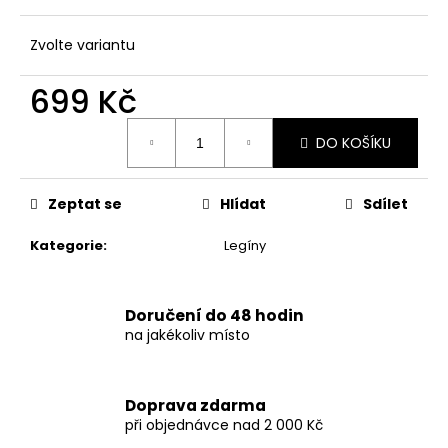
č
u
j
Zvolte variantu
e
m
699 Kč
e
Měrná
DO KOŠÍKU
cena:
DÁMSKÉ
ČERNÉ
PUNTÍKOVANÉ
Zeptat se
Hlídat
Sdílet
PLAVKY
S
Kategorie
:
Legíny
VYSOKÝM
PASEM
879
Doručení do 48 hodin
Kč
na jakékoliv místo
Doprava zdarma
při objednávce nad 2 000 Kč