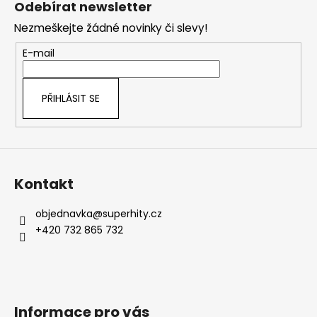
Odebírat newsletter
p
Nezmeškejte žádné novinky či slevy!
a
t
E-mail
í
PŘIHLÁSIT SE
Kontakt
objednavka
@
superhity.cz
+420 732 865 732
Informace pro vás