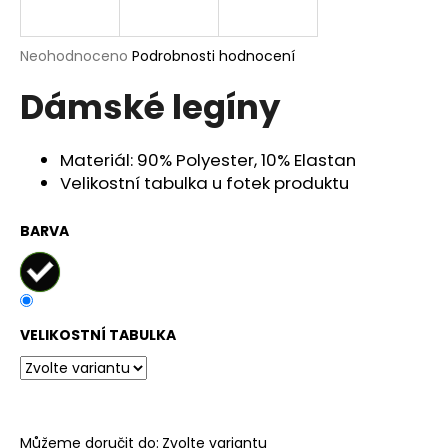
a
j
Průměrné
Neohodnoceno
Podrobnosti hodnocení
í
hodnocení
Dámské legíny
produktu
t
je
?
0,0
z
Materiál: 90% Polyester, 10% Elastan
5
Velikostní tabulka u fotek produktu
hvězdiček.
BARVA
HLEDAT
D
VELIKOSTNÍ TABULKA
o
p
o
r
u
Můžeme doručit do:
Zvolte variantu