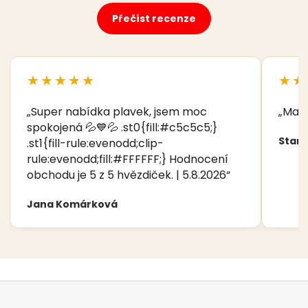
Přečíst recenze
★★★★★
★★
„Super nabídka plavek, jsem moc
„Manž
spokojená 💦💙💦 .st0{fill:#c5c5c5;}
Stani
.st1{fill-rule:evenodd;clip-
rule:evenodd;fill:#FFFFFF;} Hodnocení
obchodu je 5 z 5 hvězdiček. | 5.8.2026“
Jana Komárková
Z
á