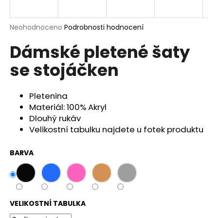
a
j
Průměrné
Neohodnoceno
Podrobnosti hodnocení
í
hodnocení
Dámské pletené šaty
produktu
t
je
?
se stojáčken
0,0
z
5
hvězdiček.
Pletenina
Materiál: 100% Akryl
HLEDAT
Dlouhý rukáv
Velikostní tabulku najdete u fotek produktu
BARVA
D
o
p
o
r
VELIKOSTNÍ TABULKA
u