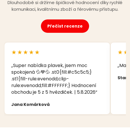
Dlouhodobě si držíme špičkové hodnocení díky rychlé
komunikaci, kvalitnímu zboží a férovému přístupu.
Přečíst recenze
★★★★★
★★
„Super nabídka plavek, jsem moc
„Manž
spokojená 💦💙💦 .st0{fill:#c5c5c5;}
Stani
.st1{fill-rule:evenodd;clip-
rule:evenodd;fill:#FFFFFF;} Hodnocení
obchodu je 5 z 5 hvězdiček. | 5.8.2026“
Jana Komárková