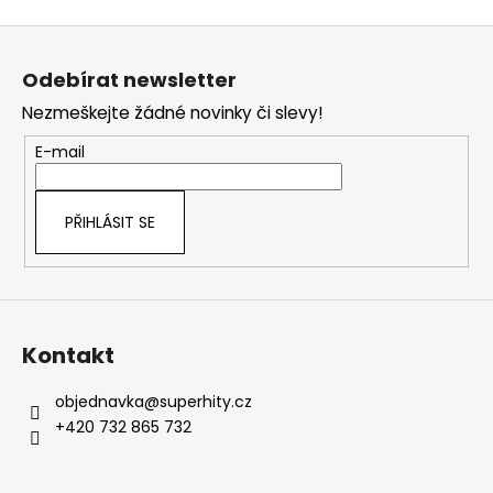
Z
á
Odebírat newsletter
p
Nezmeškejte žádné novinky či slevy!
a
t
E-mail
í
PŘIHLÁSIT SE
Kontakt
objednavka
@
superhity.cz
+420 732 865 732