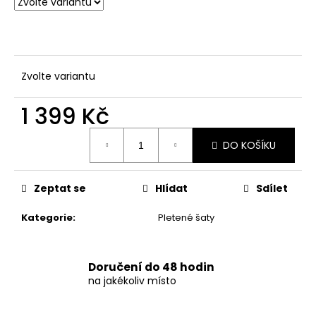
č
u
j
e
m
Zvolte variantu
e
1 399 Kč
DÁMSKÉ
ČERNÉ
Měrná
LETNÍ
DO KOŠÍKU
cena:
MINI
ŠATY
S
Zeptat se
Hlídat
Sdílet
OZDOBNÝM
BOHO
POTISKEM
Kategorie
:
Pletené šaty
769
Kč
Doručení do 48 hodin
na jakékoliv místo