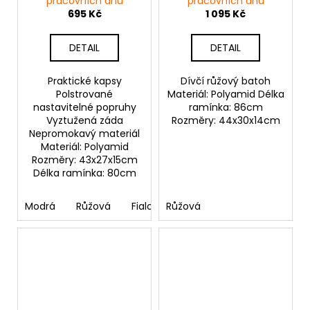
pracovních dnů
pracovních dnů
695 Kč
1 095 Kč
DETAIL
DETAIL
Praktické kapsy
Dívčí růžový batoh
Polstrované
Materiál: Polyamid Délka
nastavitelné popruhy
ramínka: 86cm
Vyztužená záda
Rozměry: 44x30x14cm
Nepromokavý materiál
Materiál: Polyamid
Rozměry: 43x27x15cm
Délka ramínka: 80cm
Modrá
Růžová
Fialová
Růžová