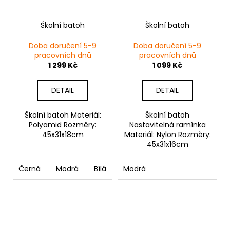
Školní batoh
Školní batoh
Doba doručení 5-9
Doba doručení 5-9
pracovních dnů
pracovních dnů
1 299 Kč
1 099 Kč
DETAIL
DETAIL
Školní batoh Materiál:
Školní batoh
Polyamid Rozměry:
Nastavitelná ramínka
45x31x18cm
Materiál: Nylon Rozměry:
45x31x16cm
Černá
Modrá
Bílá
Zelená
Modrá