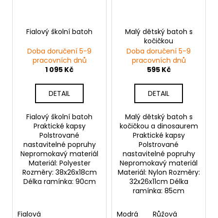
Fialový školní batoh
Malý dětský batoh s
kočičkou
Doba doručení 5-9
Doba doručení 5-9
pracovních dnů
pracovních dnů
1 095 Kč
595 Kč
DETAIL
DETAIL
Fialový školní batoh
Malý dětský batoh s
Praktické kapsy
kočičkou a dinosaurem
Polstrované
Praktické kapsy
nastavitelné popruhy
Polstrované
Nepromokavý materiál
nastavitelné popruhy
Materiál: Polyester
Nepromokavý materiál
Rozměry: 38x26x18cm
Materiál: Nylon Rozměry:
Délka ramínka: 90cm
32x26x11cm Délka
ramínka: 85cm
Fialová
Modrá
Růžová