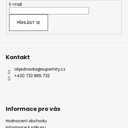
t
E-mail
í
PŘIHLÁSIT SE
Kontakt
objednavka
@
superhity.cz
+420 732 865 732
Informace pro vás
Hodnocení obchodu
Informace k nákupu