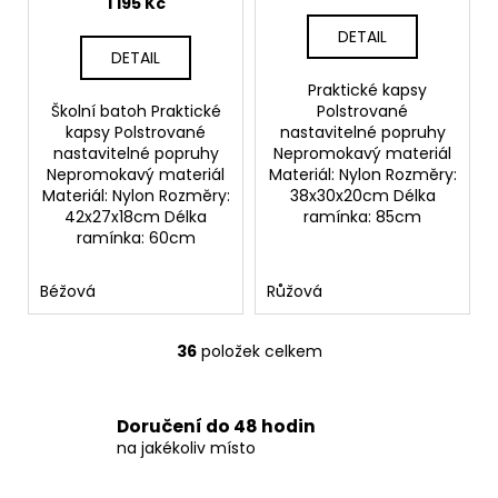
1 195 Kč
DETAIL
DETAIL
Praktické kapsy
Školní batoh Praktické
Polstrované
kapsy Polstrované
nastavitelné popruhy
nastavitelné popruhy
Nepromokavý materiál
Nepromokavý materiál
Materiál: Nylon Rozměry:
Materiál: Nylon Rozměry:
38x30x20cm Délka
42x27x18cm Délka
ramínka: 85cm
ramínka: 60cm
Béžová
Růžová
36
položek celkem
O
v
l
Doručení do 48 hodin
á
na jakékoliv místo
d
a