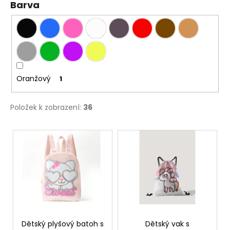
č
ů
Barva
u
j
e
m
e
Oranžový
1
DÁMSKÉ
ČERNÉ
LETNÍ
Položek k zobrazení:
36
MINI
ŠATY
V
S
OZDOBNÝM
ý
BOHO
p
POTISKEM
i
769
Kč
s
p
r
o
Dětský plyšový batoh s
Dětský vak s