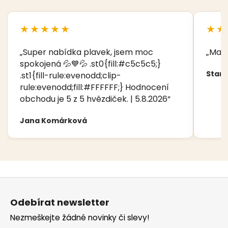
★★★★★
★★
„Super nabídka plavek, jsem moc
„Manž
spokojená 💦💙💦 .st0{fill:#c5c5c5;}
Stani
.st1{fill-rule:evenodd;clip-
rule:evenodd;fill:#FFFFFF;} Hodnocení
obchodu je 5 z 5 hvězdiček. | 5.8.2026“
Jana Komárková
Z
á
Odebírat newsletter
p
Nezmeškejte žádné novinky či slevy!
a