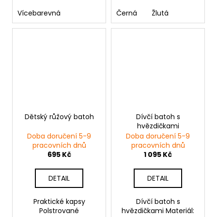
Vícebarevná
Černá
Žlutá
Dětský růžový batoh
Dívčí batoh s
hvězdičkami
Doba doručení 5-9
Doba doručení 5-9
pracovních dnů
pracovních dnů
695 Kč
1 095 Kč
DETAIL
DETAIL
Praktické kapsy
Dívčí batoh s
Polstrované
hvězdičkami Materiál: