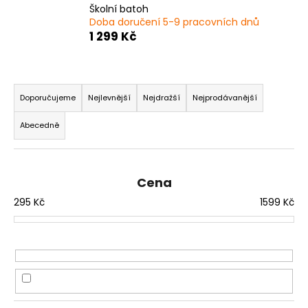
Školní batoh
a
Doba doručení 5-9 pracovních dnů
j
1 299 Kč
í
t
Ř
?
a
Doporučujeme
Nejlevnější
Nejdražší
Nejprodávanější
z
Abecedně
e
n
HLEDAT
í
Cena
p
295
Kč
1599
Kč
r
D
o
o
d
p
u
o
k
r
u
t