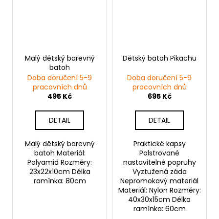
Malý dětský barevný
Dětský batoh Pikachu
batoh
Doba doručení 5-9
Doba doručení 5-9
pracovních dnů
pracovních dnů
495 Kč
695 Kč
DETAIL
DETAIL
Malý dětský barevný
Praktické kapsy
batoh Materiál:
Polstrované
Polyamid Rozměry:
nastavitelné popruhy
23x22x10cm Délka
Vyztužená záda
ramínka: 80cm
Nepromokavý materiál
Materiál: Nylon Rozměry:
40x30x15cm Délka
ramínka: 60cm