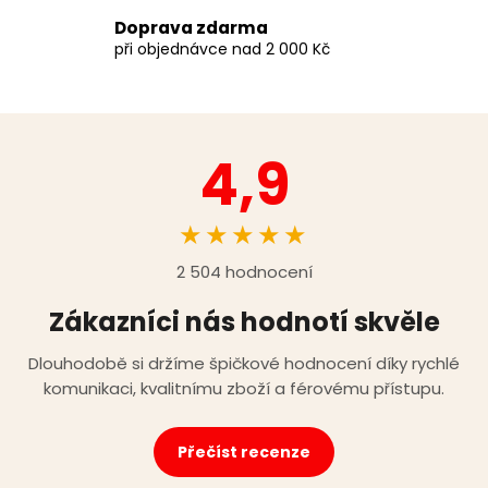
c
Doprava zdarma
í
při objednávce nad 2 000 Kč
p
r
v
k
y
4,9
v
ý
p
★★★★★
i
s
2 504 hodnocení
u
Zákazníci nás hodnotí skvěle
Dlouhodobě si držíme špičkové hodnocení díky rychlé
komunikaci, kvalitnímu zboží a férovému přístupu.
Přečíst recenze