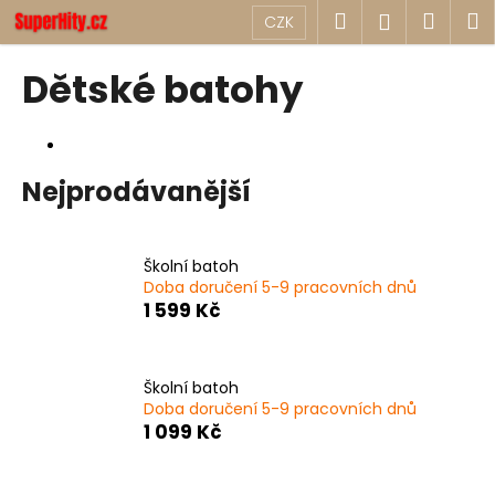
K
Přejít
Hledat
Náku
M
Přihlášen
CZK
na
o
obsah
Zpět
Zpět
košík
š
Dětské batohy
í
C
k
o
p
Nejprodávanější
o
t
ř
Školní batoh
e
Doba doručení 5-9 pracovních dnů
1 599 Kč
b
u
j
Školní batoh
e
Doba doručení 5-9 pracovních dnů
1 099 Kč
t
e
n