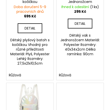
kočičkou
Jednorožcem
d
Doba doručení 5-9
Ihned k odeslání
(1 ks)
u
pracovních dnů
295 Kč
k
695 Kč
t
DETAIL
DETAIL
ů
Dětský vak s
Dětský plyšový batoh s
Jednorožcem Materiál:
kočičkou Vhodný pro
Polyester Rozměry:
různé příležitosti
40x34x2cm Délka
Materiál: Plyš, Polyester
ramínka: 90cm
Lehký Rozměry:
27,5x21x10,5cm
Růžová
Růžová