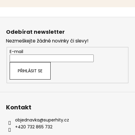
Z
á
Odebírat newsletter
p
Nezmeškejte žádné novinky či slevy!
a
t
E-mail
í
PŘIHLÁSIT SE
Kontakt
objednavka
@
superhity.cz
+420 732 865 732