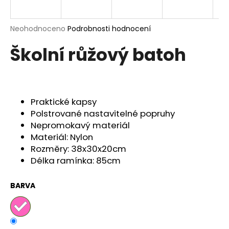
a
j
Průměrné
Neohodnoceno
Podrobnosti hodnocení
í
hodnocení
Školní růžový batoh
produktu
t
je
?
0,0
z
5
hvězdiček.
Praktické kapsy
Polstrované nastavitelné popruhy
HLEDAT
Nepromokavý materiál
Materiál: Nylon
Rozměry: 38x30x20cm
Délka ramínka: 85cm
D
o
p
BARVA
o
r
u