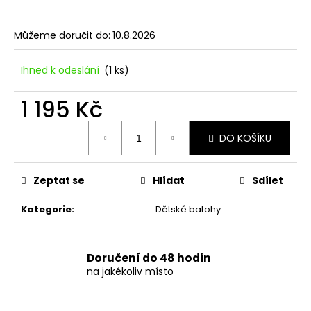
č
u
j
Můžeme doručit do:
10.8.2026
e
m
Ihned k odeslání
(1 ks)
e
1 195 Kč
DÁMSKÉ
Měrná
BANDEAU
DO KOŠÍKU
cena:
PLAVKY
S
VYSOKÝM
PASEM
Zeptat se
Hlídat
Sdílet
A
ORNAMENTÁLNÍM
Kategorie
:
Dětské batohy
LEMEM
847
Kč
Doručení do 48 hodin
na jakékoliv místo