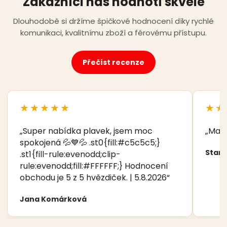
Zákazníci nás hodnotí skvěle
Dlouhodobě si držíme špičkové hodnocení díky rychlé
komunikaci, kvalitnímu zboží a férovému přístupu.
Přečíst recenze
★★★★★
★★
„Super nabídka plavek, jsem moc
„Manž
spokojená 💦💙💦 .st0{fill:#c5c5c5;}
Stani
.st1{fill-rule:evenodd;clip-
rule:evenodd;fill:#FFFFFF;} Hodnocení
obchodu je 5 z 5 hvězdiček. | 5.8.2026“
Jana Komárková