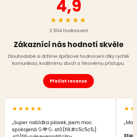
4,9
★★★★★
2 504 hodnocení
Zákazníci nás hodnotí skvěle
Dlouhodobě si držíme špičkové hodnocení díky rychlé
komunikaci, kvalitnímu zboží a férovému přístupu.
Přečíst recenze
★★★★★
★★
„Super nabídka plavek, jsem moc
„Manž
spokojená 💦💙💦 .st0{fill:#c5c5c5;}
Stani
.st1{fill-rule:evenodd;clip-