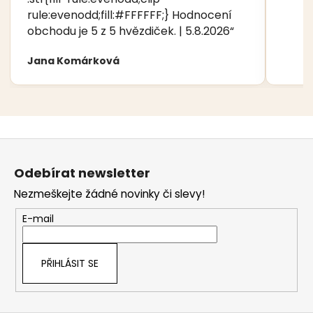
rule:evenodd;fill:#FFFFFF;} Hodnocení
obchodu je 5 z 5 hvězdiček. | 5.8.2026“
Jana Komárková
Z
á
Odebírat newsletter
p
Nezmeškejte žádné novinky či slevy!
a
t
E-mail
í
PŘIHLÁSIT SE