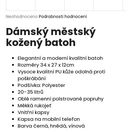
a
j
Průměrné
Neohodnoceno
Podrobnosti hodnocení
í
hodnocení
Dámský městský
produktu
t
je
?
kožený batoh
0,0
z
5
hvězdiček.
Elegantní a moderní kvalitní batoh
Rozměry 34 x 27 x 12cm
HLEDAT
Vysoce kvalitní PU kůže odolná proti
poškrábání
Podšívka: Polyester
20-35 litrů
D
Oblé ramenní polstrované popruhy
o
Měkká rukojeť
p
Vnitřní kapsy
o
Kapsa na mobilní telefon
r
Barva černá, hnědá, vínová
u