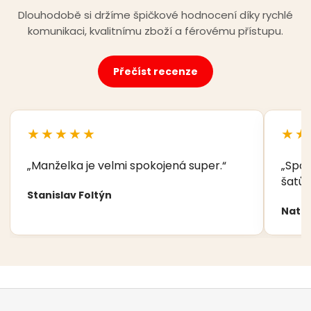
Dlouhodobě si držíme špičkové hodnocení díky rychlé
komunikaci, kvalitnímu zboží a férovému přístupu.
Přečíst recenze
★★★★★
★★
„Manželka je velmi spokojená super.“
„Spok
šatů,
Stanislav Foltýn
Nata
Z