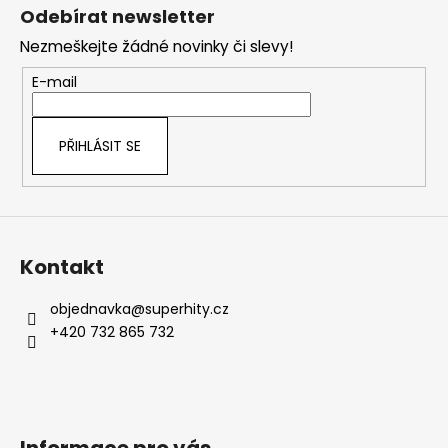
á
Odebírat newsletter
p
Nezmeškejte žádné novinky či slevy!
a
t
E-mail
í
PŘIHLÁSIT SE
Kontakt
objednavka
@
superhity.cz
+420 732 865 732
Informace pro vás