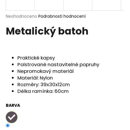
a
j
Průměrné
Neohodnoceno
Podrobnosti hodnocení
í
hodnocení
Metalický batoh
produktu
t
je
?
0,0
z
5
hvězdiček.
Praktické kapsy
Polstrované nastavitelné popruhy
HLEDAT
Nepromokavý materiál
Materiál: Nylon
Rozměry: 39x30x12cm
Délka ramínka: 60cm
D
o
p
BARVA
o
r
u