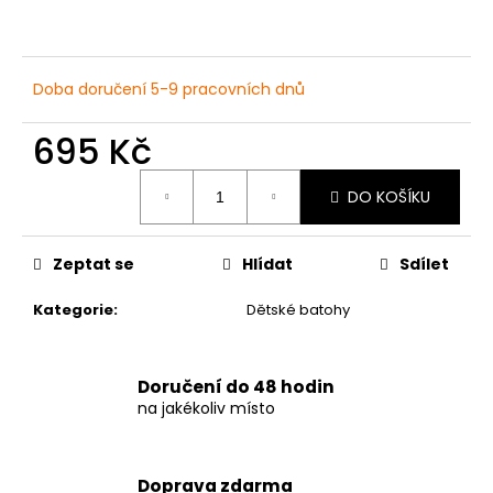
č
u
j
e
Doba doručení 5-9 pracovních dnů
m
e
695 Kč
Měrná
DÁMSKÉ
DO KOŠÍKU
cena:
LETNÍ
ŠATY
S
KVĚTINOVÝM
Zeptat se
Hlídat
Sdílet
VZOREM
–
Kategorie
:
Dětské batohy
TMAVĚ
MODRÉ
869
Kč
Doručení do 48 hodin
na jakékoliv místo
Doprava zdarma