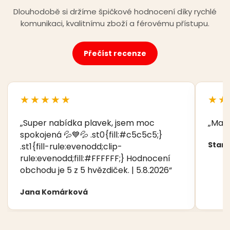
Dlouhodobě si držíme špičkové hodnocení díky rychlé
komunikaci, kvalitnímu zboží a férovému přístupu.
Přečíst recenze
★★★★★
★★
„Super nabídka plavek, jsem moc
„Manž
spokojená 💦💙💦 .st0{fill:#c5c5c5;}
Stani
.st1{fill-rule:evenodd;clip-
rule:evenodd;fill:#FFFFFF;} Hodnocení
obchodu je 5 z 5 hvězdiček. | 5.8.2026“
Jana Komárková