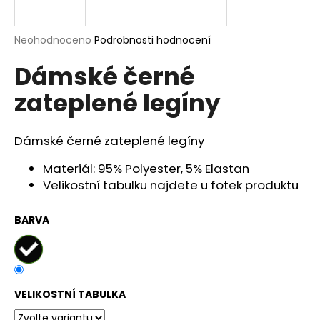
a
j
Průměrné
Neohodnoceno
Podrobnosti hodnocení
í
hodnocení
Dámské černé
produktu
t
je
?
zateplené legíny
0,0
z
5
hvězdiček.
Dámské černé zateplené legíny
HLEDAT
Materiál: 95% Polyester, 5% Elastan
Velikostní tabulku najdete u fotek produktu
BARVA
D
o
p
o
r
VELIKOSTNÍ TABULKA
u