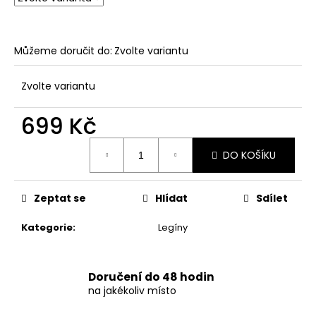
č
u
j
e
Můžeme doručit do:
Zvolte variantu
m
e
Zvolte variantu
699 Kč
DÁMSKÉ
DVOUDÍLNÉ
Měrná
PLAVKY
DO KOŠÍKU
S
cena:
OMBRÉ
BAREVNÝM
PŘECHODEM
Zeptat se
Hlídat
Sdílet
SUNSET
749
Kategorie
:
Legíny
Kč
Doručení do 48 hodin
na jakékoliv místo