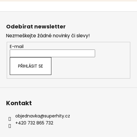
Z
á
Odebírat newsletter
p
Nezmeškejte žádné novinky či slevy!
a
t
E-mail
í
PŘIHLÁSIT SE
Kontakt
objednavka
@
superhity.cz
+420 732 865 732