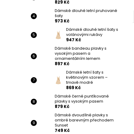
829 Kč
Dámské dlouhé letní pruhované
šaty
973 Kč
Dámské dlouhé letní šaty s
volánovými rukávy
947 Kč
Dámské bandeau plavky s
vysokým pasem a
ornamentálním lemem
897 Kč
Dámské letní šaty s
květinovým vzorem –
tmavě modré
869 Kč
Dámské černé puntíkované
plavky s vysokým pasem
879 Kč
Dámské dvoudílné plavky s
ombré barevným přechodem
Sunset
749 Kč