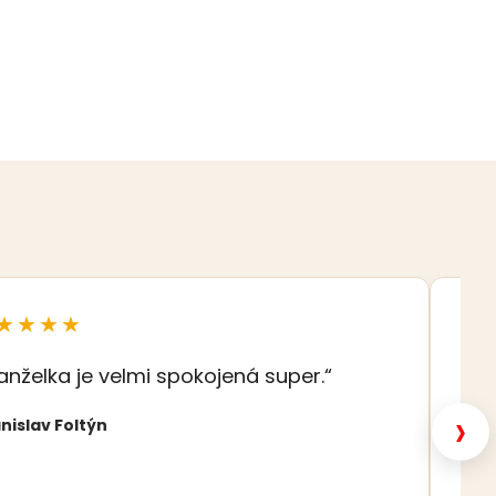
★★★★
★
anželka je velmi spokojená super.“
„S
šat
›
nislav Foltýn
Nat