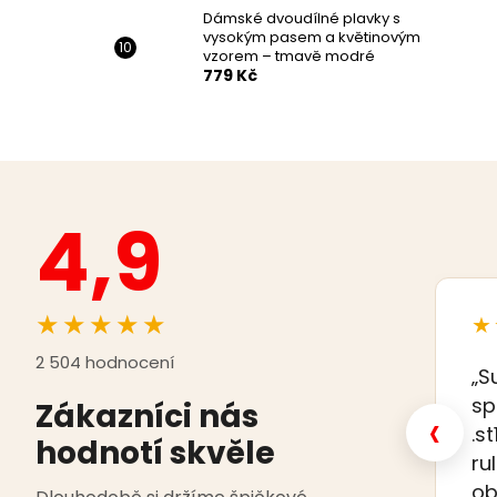
Dámské dvoudílné plavky s
vysokým pasem a květinovým
vzorem – tmavě modré
779 Kč
4,9
★★★★★
★
2 504 hodnocení
„S
sp
Zákazníci nás
‹
.s
hodnotí skvěle
ru
ob