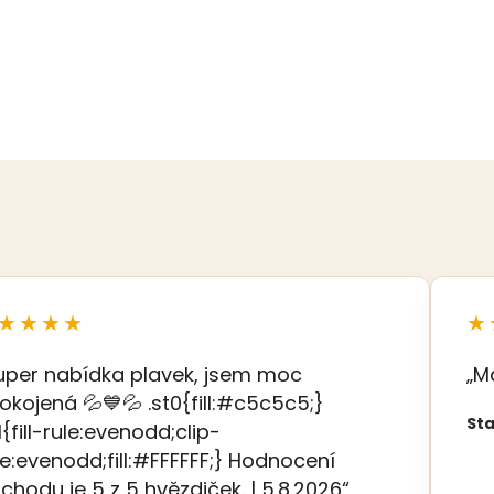
★★★★
★
uper nabídka plavek, jsem moc
„M
okojená 💦💙💦 .st0{fill:#c5c5c5;}
Sta
t1{fill-rule:evenodd;clip-
le:evenodd;fill:#FFFFFF;} Hodnocení
chodu je 5 z 5 hvězdiček. | 5.8.2026“