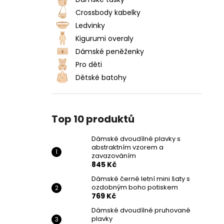
DÁMSKÉ DVOUDÍLNÉ PLAVKY S
l
ABSTRAKTNÍM VZOREM A
Crossbody kabelky
ZAVAZOVÁNÍM
Ledvinky
845 Kč
Kigurumi overaly
Dámské peněženky
Pro děti
Dětské batohy
Top 10 produktů
Dámské dvoudílné plavky s
abstraktním vzorem a
zavazováním
845 Kč
Dámské černé letní mini šaty s
ozdobným boho potiskem
769 Kč
Dámské dvoudílné pruhované
plavky