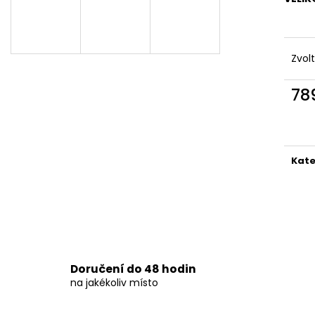
DÁMSKÉ ČERNÉ LETNÍ MINI ŠATY S
DÁMSKÉ DVOUDÍ
OZDOBNÝM BOHO POTISKEM
PLAVKY
769 Kč
829 Kč
Zvol
78
Měr
cena
Kate
Doručení do 48 hodin
na jakékoliv místo