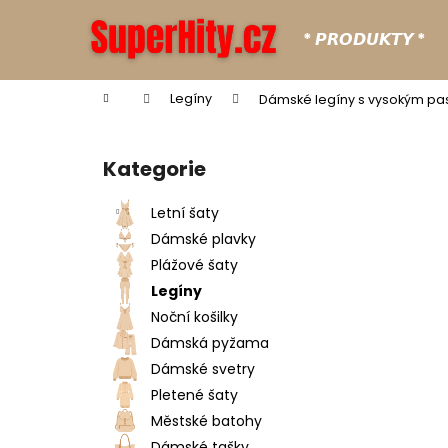
K
Přejít
na
o
* 𝙋𝙍𝙊𝘿𝙐𝙆𝙏𝙔 *
obsah
Zpět
Zpět
š
do
do
í
Domů
Legíny
Dámské legíny s vysokým p
k
obchodu
obchodu
P
o
Kategorie
Přeskočit
s
kategorie
t
Letní šaty
r
Dámské plavky
a
Plážové šaty
n
Legíny
n
Noční košilky
í
Dámská pyžama
p
Dámské svetry
a
Pletené šaty
n
Městské batohy
e
Dámské tašky