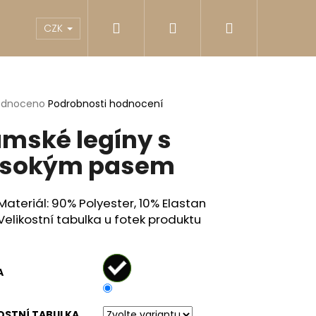
Hledat
Přihlášení
Nákupní
akty
Reklamace
Obchodní podmínky
G
CZK
košík
rné
odnoceno
Podrobnosti hodnocení
cení
mské legíny s
ktu
ysokým pasem
ček.
Materiál: 90% Polyester, 10% Elastan
Velikostní tabulka u fotek produktu
A
Následující
OSTNÍ TABULKA