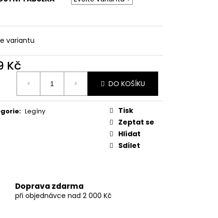
LNÉ PRUHOVANÉ
te variantu
9 Kč
ná
DO KOŠÍKU
:
Tisk
gorie
:
Legíny
Zeptat se
Hlídat
Sdílet
Doprava zdarma
při objednávce nad 2 000 Kč