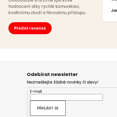
Dlouhodobě si držíme špičkové
hodnocení díky rychlé komunikaci,
Ja
kvalitnímu zboží a férovému přístupu.
Přečíst recenze
Z
á
Odebírat newsletter
p
Nezmeškejte žádné novinky či slevy!
a
t
E-mail
í
PŘIHLÁSIT SE