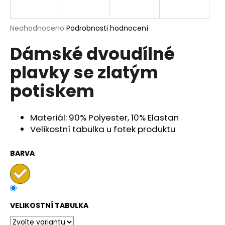
a
j
Průměrné
Neohodnoceno
Podrobnosti hodnocení
í
hodnocení
Dámské dvoudílné
produktu
t
je
?
plavky se zlatým
0,0
z
potiskem
5
hvězdiček.
Materiál: 90% Polyester, 10% Elastan
HLEDAT
Velikostní tabulka u fotek produktu
BARVA
D
o
p
o
r
VELIKOSTNÍ TABULKA
u