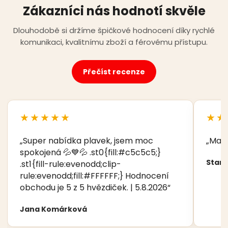
Zákazníci nás hodnotí skvěle
Dlouhodobě si držíme špičkové hodnocení díky rychlé
komunikaci, kvalitnímu zboží a férovému přístupu.
Přečíst recenze
★★★★★
★★
„Super nabídka plavek, jsem moc
„Manž
spokojená 💦💙💦 .st0{fill:#c5c5c5;}
Stani
.st1{fill-rule:evenodd;clip-
rule:evenodd;fill:#FFFFFF;} Hodnocení
obchodu je 5 z 5 hvězdiček. | 5.8.2026“
Jana Komárková