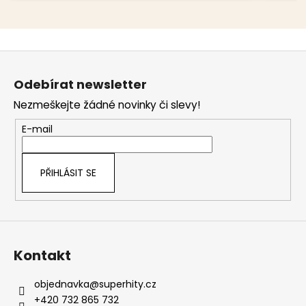
Z
á
Odebírat newsletter
p
Nezmeškejte žádné novinky či slevy!
a
t
E-mail
í
PŘIHLÁSIT SE
Kontakt
objednavka
@
superhity.cz
+420 732 865 732