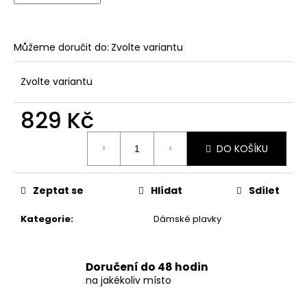
č
u
j
e
Můžeme doručit do:
Zvolte variantu
m
e
Zvolte variantu
829 Kč
DÁMSKÉ
ČERNÉ
Měrná
LETNÍ
DO KOŠÍKU
cena:
MINI
ŠATY
S
OZDOBNÝM
Zeptat se
Hlídat
Sdílet
BOHO
POTISKEM
Kategorie
:
Dámské plavky
769
Kč
Doručení do 48 hodin
na jakékoliv místo