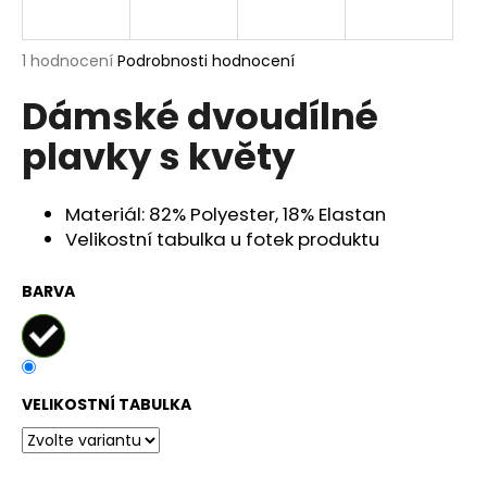
a
j
Průměrné
1 hodnocení
Podrobnosti hodnocení
í
hodnocení
Dámské dvoudílné
produktu
t
je
?
plavky s květy
5,0
z
5
hvězdiček.
Materiál: 82% Polyester, 18% Elastan
Velikostní tabulka u fotek produktu
HLEDAT
BARVA
D
o
p
VELIKOSTNÍ TABULKA
o
r
u