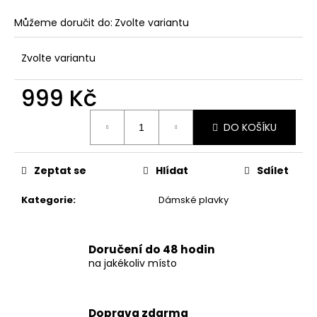
č
u
Můžeme doručit do:
Zvolte variantu
j
e
Zvolte variantu
m
e
999 Kč
Měrná
DÁMSKÉ
DO KOŠÍKU
cena:
DVOUDÍLNÉ
PLAVKY
S
ABSTRAKTNÍM
Zeptat se
Hlídat
Sdílet
VZOREM
A
Kategorie
:
Dámské plavky
ZAVAZOVÁNÍM
845
Kč
Doručení do 48 hodin
na jakékoliv místo
Doprava zdarma