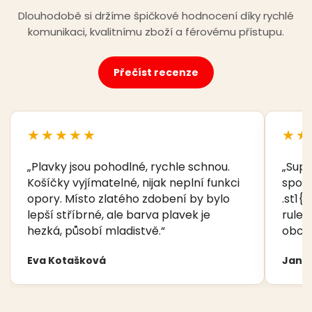
Dlouhodobě si držíme špičkové hodnocení díky rychlé
komunikaci, kvalitnímu zboží a férovému přístupu.
Přečíst recenze
★★★★★
★★
„Plavky jsou pohodlné, rychle schnou.
„Supe
Košíčky vyjímatelné, nijak neplní funkci
spoko
opory. Místo zlatého zdobení by bylo
.st1{f
lepší stříbrné, ale barva plavek je
rule:
hezká, působí mladistvě.“
obcho
Eva Kotašková
Jana