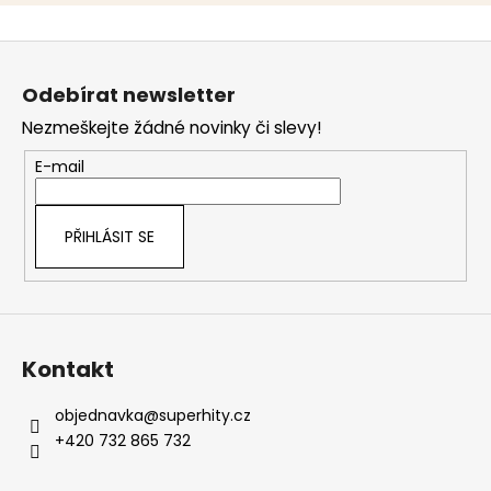
Z
á
Odebírat newsletter
p
Nezmeškejte žádné novinky či slevy!
a
t
E-mail
í
PŘIHLÁSIT SE
Kontakt
objednavka
@
superhity.cz
+420 732 865 732