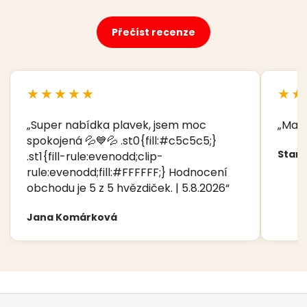
Přečíst recenze
★★★★★
★★
„Super nabídka plavek, jsem moc
„Manž
spokojená 💦💙💦 .st0{fill:#c5c5c5;}
Stani
.st1{fill-rule:evenodd;clip-
rule:evenodd;fill:#FFFFFF;} Hodnocení
obchodu je 5 z 5 hvězdiček. | 5.8.2026“
Jana Komárková
Z