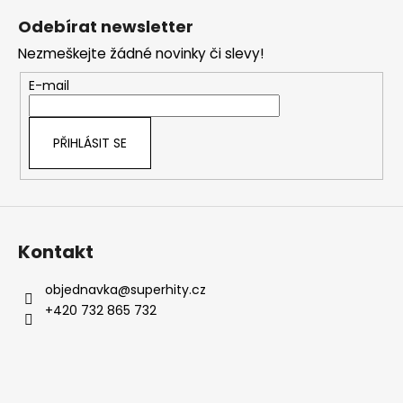
á
Odebírat newsletter
p
Nezmeškejte žádné novinky či slevy!
a
t
E-mail
í
PŘIHLÁSIT SE
Kontakt
objednavka
@
superhity.cz
+420 732 865 732