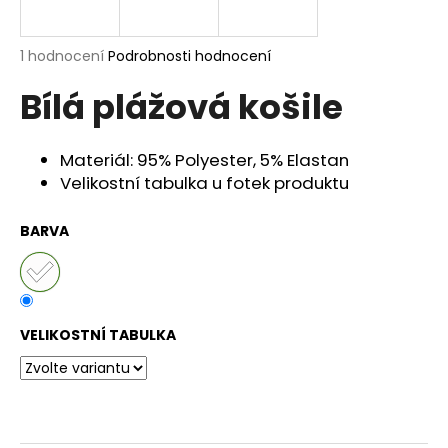
a
j
Průměrné
1 hodnocení
Podrobnosti hodnocení
í
hodnocení
Bílá plážová košile
produktu
t
je
?
5,0
z
Materiál: 95% Polyester, 5% Elastan
5
Velikostní tabulka u fotek produktu
hvězdiček.
BARVA
HLEDAT
D
VELIKOSTNÍ TABULKA
o
p
o
r
u