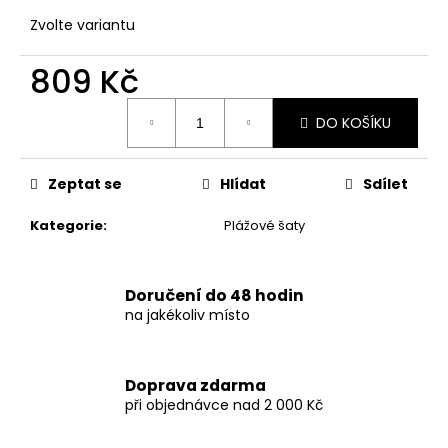
č
u
Zvolte variantu
j
e
809 Kč
m
Měrná
e
DO KOŠÍKU
cena:
DÁMSKÉ
Zeptat se
Hlídat
Sdílet
ČERNÉ
PUNTÍKOVANÉ
PLAVKY
Kategorie
:
Plážové šaty
S
VYSOKÝM
PASEM
Doručení do 48 hodin
879
na jakékoliv místo
Kč
Doprava zdarma
při objednávce nad 2 000 Kč