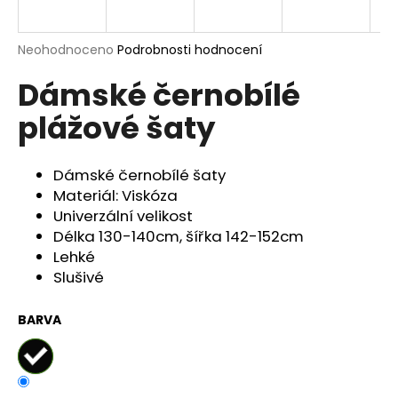
a
j
Průměrné
Neohodnoceno
Podrobnosti hodnocení
í
hodnocení
Dámské černobílé
produktu
t
je
?
plážové šaty
0,0
z
5
hvězdiček.
Dámské černobílé šaty
Materiál: Viskóza
HLEDAT
Univerzální velikost
Délka 130-140cm, šířka 142-152cm
Lehké
Slušivé
D
o
p
BARVA
o
r
u