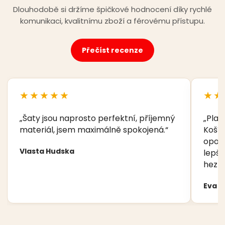
Dlouhodobě si držíme špičkové hodnocení díky rychlé
komunikaci, kvalitnímu zboží a férovému přístupu.
Přečíst recenze
★★★★★
★★
„Šaty jsou naprosto perfektní, příjemný
„Plav
materiál, jsem maximálně spokojená.“
Košíč
opory
Vlasta Hudska
lepší
hezká
Eva 