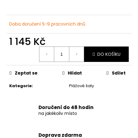
č
u
j
e
Doba doručení 5-9 pracovních dnů
m
e
1 145 Kč
Měrná
DÁMSKÉ
DO KOŠÍKU
cena:
ČERNÉ
PUNTÍKOVANÉ
PLAVKY
Zeptat se
Hlídat
Sdílet
S
VYSOKÝM
PASEM
Kategorie
:
Plážové šaty
879
Kč
Doručení do 48 hodin
na jakékoliv místo
Doprava zdarma