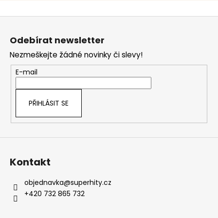
Z
á
Odebírat newsletter
p
Nezmeškejte žádné novinky či slevy!
a
t
E-mail
í
PŘIHLÁSIT SE
Kontakt
objednavka
@
superhity.cz
+420 732 865 732