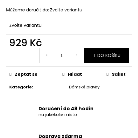
č
u
Můžeme doručit do:
Zvolte variantu
j
e
Zvolte variantu
m
e
929 Kč
Měrná
DÁMSKÉ
DO KOŠÍKU
cena:
ČERNÉ
PUNTÍKOVANÉ
PLAVKY
S
Zeptat se
Hlídat
Sdílet
VYSOKÝM
PASEM
Kategorie
:
Dámské plavky
879
Kč
Doručení do 48 hodin
na jakékoliv místo
Doprava zdarma