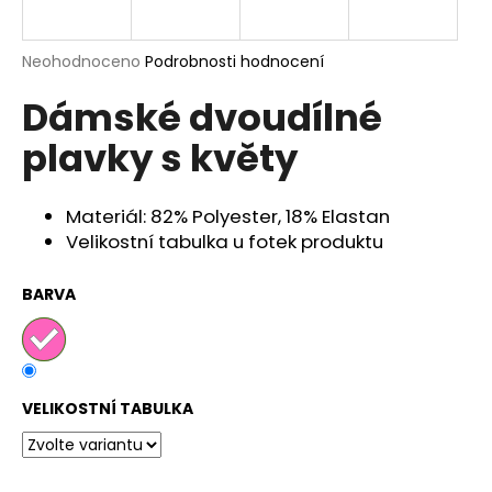
a
j
Průměrné
Neohodnoceno
Podrobnosti hodnocení
í
hodnocení
Dámské dvoudílné
produktu
t
je
?
plavky s květy
0,0
z
5
hvězdiček.
Materiál: 82% Polyester, 18% Elastan
Velikostní tabulka u fotek produktu
HLEDAT
BARVA
D
o
p
VELIKOSTNÍ TABULKA
o
r
u