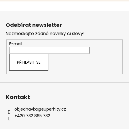
Z
á
Odebírat newsletter
p
Nezmeškejte žádné novinky či slevy!
a
t
E-mail
í
PŘIHLÁSIT SE
Kontakt
objednavka
@
superhity.cz
+420 732 865 732