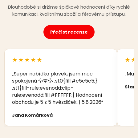
Dlouhodobě si držíme špičkové hodnocení díky rychlé
komunikaci, kvalitnímu zboží a férovému přístupu.
Přečíst recenze
★★★★★
★★
„Super nabídka plavek, jsem moc
„Manž
spokojená 💦💙💦 .st0{fill:#c5c5c5;}
Stani
.st1{fill-rule:evenodd;clip-
rule:evenodd;fill:#FFFFFF;} Hodnocení
obchodu je 5 z 5 hvězdiček. | 5.8.2026“
Jana Komárková