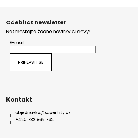
Z
á
Odebírat newsletter
p
Nezmeškejte žádné novinky či slevy!
a
t
E-mail
í
PŘIHLÁSIT SE
Kontakt
objednavka
@
superhity.cz
+420 732 865 732