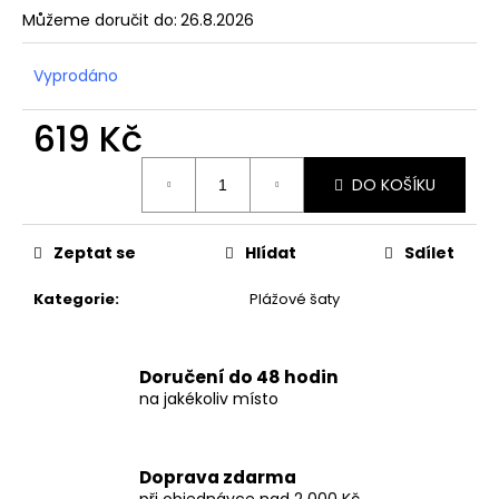
č
Můžeme doručit do:
26.8.2026
u
j
e
Vyprodáno
m
e
619 Kč
Měrná
DO KOŠÍKU
cena:
DÁMSKÉ
DLOUHÉ
LETNÍ
PRUHOVANÉ
Zeptat se
Hlídat
Sdílet
ŠATY
973
Kategorie
:
Plážové šaty
Kč
Doručení do 48 hodin
na jakékoliv místo
Doprava zdarma
při objednávce nad 2 000 Kč