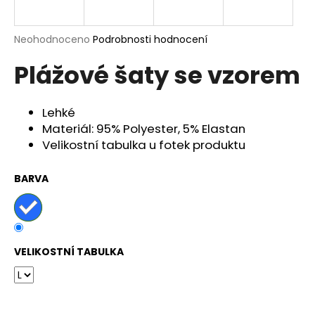
a
j
Průměrné
Neohodnoceno
Podrobnosti hodnocení
í
hodnocení
Plážové šaty se vzorem
produktu
t
je
?
0,0
z
Lehké
5
Materiál: 95% Polyester, 5% Elastan
hvězdiček.
Velikostní tabulka u fotek produktu
HLEDAT
BARVA
D
o
VELIKOSTNÍ TABULKA
p
o
r
u