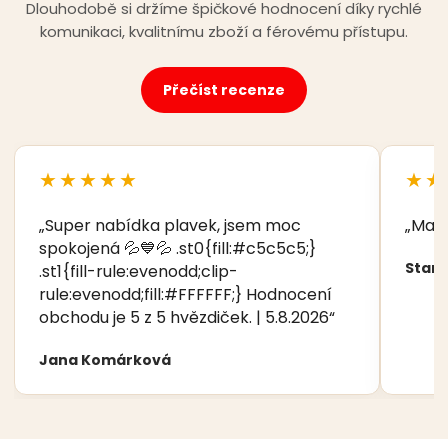
Dlouhodobě si držíme špičkové hodnocení díky rychlé
komunikaci, kvalitnímu zboží a férovému přístupu.
Přečíst recenze
★★★★★
★★
„Super nabídka plavek, jsem moc
„Manž
spokojená 💦💙💦 .st0{fill:#c5c5c5;}
Stani
.st1{fill-rule:evenodd;clip-
rule:evenodd;fill:#FFFFFF;} Hodnocení
obchodu je 5 z 5 hvězdiček. | 5.8.2026“
Jana Komárková