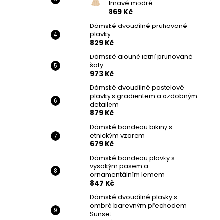
tmavě modré
869 Kč
Dámské dvoudílné pruhované
plavky
829 Kč
Dámské dlouhé letní pruhované
šaty
973 Kč
Dámské dvoudílné pastelové
plavky s gradientem a ozdobným
detailem
879 Kč
Dámské bandeau bikiny s
etnickým vzorem
679 Kč
Dámské bandeau plavky s
vysokým pasem a
ornamentálním lemem
847 Kč
Dámské dvoudílné plavky s
ombré barevným přechodem
Sunset