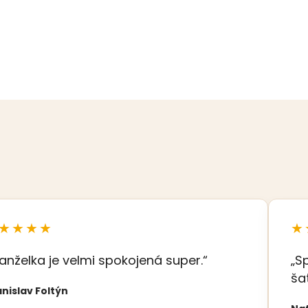
★★★★
★
anželka je velmi spokojená super.“
„S
ša
nislav Foltýn