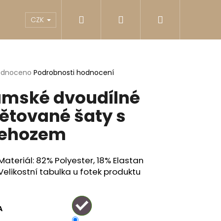
Hledat
Přihlášení
Nákupní
akty
Reklamace
Obchodní podmínky
G
CZK
košík
rné
odnoceno
Podrobnosti hodnocení
cení
mské dvoudílné
ktu
ětované šaty s
řehozem
ček.
Materiál: 82% Polyester, 18% Elastan
Velikostní tabulka u fotek produktu
Následující
A