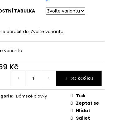
ATY S KVĚTINOVÝM
VĚ MODRÉ
OSTNÍ TABULKA
e doručit do:
Zvolte variantu
te variantu
069 Kč
ná
DO KOŠÍKU
:
Tisk
gorie
:
Dámské plavky
Zeptat se
Hlídat
Sdílet