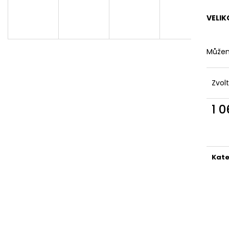
DÁMSKÉ ČERNÉ LETNÍ MINI ŠATY S
DÁMSKÉ LETNÍ Š
OZDOBNÝM BOHO POTISKEM
VZOREM – TMA
VELIK
769 Kč
869 Kč
Můžem
Zvol
1 
Měr
cena
Kate