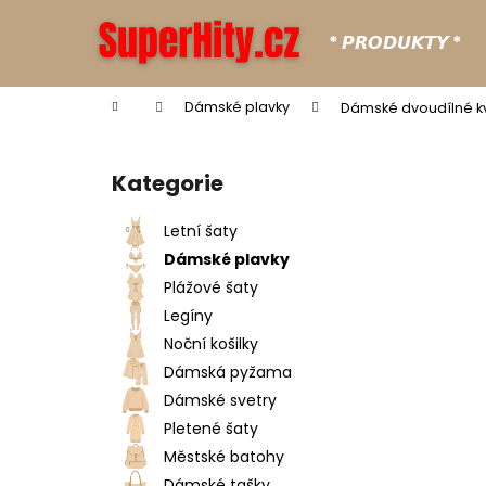
K
Přejít
na
o
* 𝙋𝙍𝙊𝘿𝙐𝙆𝙏𝙔 *
obsah
Zpět
Zpět
š
do
do
í
Domů
Dámské plavky
Dámské dvoudílné k
k
obchodu
obchodu
P
o
Kategorie
Přeskočit
s
kategorie
t
Letní šaty
r
Dámské plavky
a
Plážové šaty
n
Legíny
n
Noční košilky
í
Dámská pyžama
p
Dámské svetry
a
Pletené šaty
n
Městské batohy
e
Dámské tašky