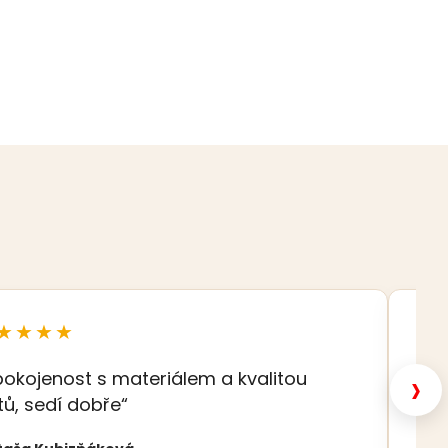
★★★★
★
›
pokojenost s materiálem a kvalitou
„K
tů, sedí dobře“
Eva