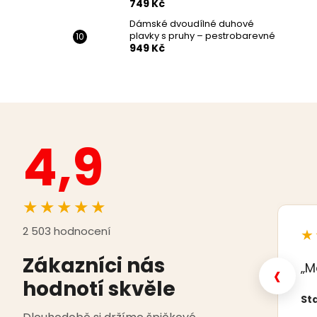
749 Kč
Dámské dvoudílné duhové
plavky s pruhy – pestrobarevné
949 Kč
4,9
★★★★★
2 503 hodnocení
★
Zákazníci nás
‹
„M
hodnotí skvěle
Sta