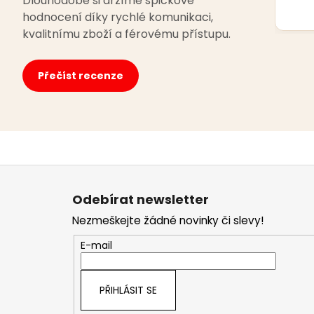
Dlouhodobě si držíme špičkové
hodnocení díky rychlé komunikaci,
kvalitnímu zboží a férovému přístupu.
Přečíst recenze
Z
á
Odebírat newsletter
p
Nezmeškejte žádné novinky či slevy!
a
t
E-mail
í
PŘIHLÁSIT SE