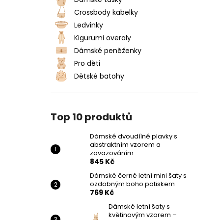
DÁMSKÉ DVOUDÍLNÉ PLAVKY S
l
ABSTRAKTNÍM VZOREM A
Crossbody kabelky
ZAVAZOVÁNÍM
Ledvinky
845 Kč
Kigurumi overaly
Dámské peněženky
Pro děti
Dětské batohy
Top 10 produktů
Dámské dvoudílné plavky s
abstraktním vzorem a
zavazováním
845 Kč
Dámské černé letní mini šaty s
ozdobným boho potiskem
769 Kč
Dámské letní šaty s
květinovým vzorem –