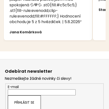
spokojená 💦💙💦 .st0{fill:#c5c5c5;}
Stani
.st1{fill-rule:evenodd;clip-
rule:evenodd;fill:#FFFFFF;} Hodnocení
obchodu je 5 z 5 hvězdiček. | 5.8.2026“
Jana Komárková
Z
á
Odebírat newsletter
p
Nezmeškejte žádné novinky či slevy!
a
t
E-mail
í
PŘIHLÁSIT SE