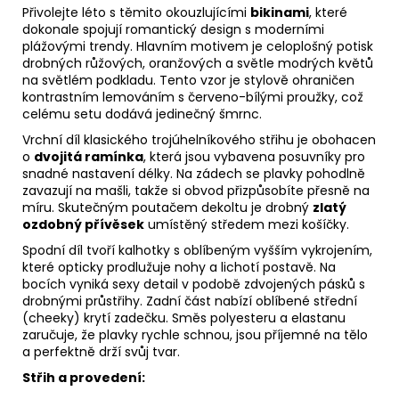
Přivolejte léto s těmito okouzlujícími
bikinami
, které
dokonale spojují romantický design s moderními
plážovými trendy. Hlavním motivem je celoplošný potisk
drobných růžových, oranžových a světle modrých květů
na světlém podkladu. Tento vzor je stylově ohraničen
kontrastním lemováním s červeno-bílými proužky, což
celému setu dodává jedinečný šmrnc.
Vrchní díl klasického trojúhelníkového střihu je obohacen
o
dvojitá ramínka
, která jsou vybavena posuvníky pro
snadné nastavení délky. Na zádech se plavky pohodlně
zavazují na mašli, takže si obvod přizpůsobíte přesně na
míru. Skutečným poutačem dekoltu je drobný
zlatý
ozdobný přívěsek
umístěný středem mezi košíčky.
Spodní díl tvoří kalhotky s oblíbeným vyšším vykrojením,
které opticky prodlužuje nohy a lichotí postavě. Na
bocích vyniká sexy detail v podobě zdvojených pásků s
drobnými průstřihy. Zadní část nabízí oblíbené střední
(cheeky) krytí zadečku. Směs polyesteru a elastanu
zaručuje, že plavky rychle schnou, jsou příjemné na tělo
a perfektně drží svůj tvar.
Střih a provedení: