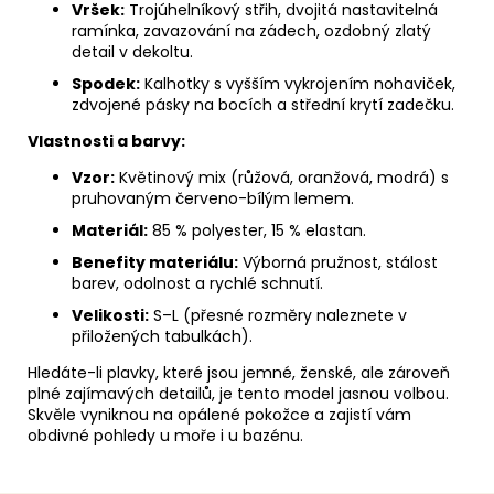
Vršek:
Trojúhelníkový střih, dvojitá nastavitelná
ramínka, zavazování na zádech, ozdobný zlatý
detail v dekoltu.
Spodek:
Kalhotky s vyšším vykrojením nohaviček,
zdvojené pásky na bocích a střední krytí zadečku.
Vlastnosti a barvy:
Vzor:
Květinový mix (růžová, oranžová, modrá) s
pruhovaným červeno-bílým lemem.
Materiál:
85 % polyester, 15 % elastan.
Benefity materiálu:
Výborná pružnost, stálost
barev, odolnost a rychlé schnutí.
Velikosti:
S–L (přesné rozměry naleznete v
přiložených tabulkách).
Hledáte-li plavky, které jsou jemné, ženské, ale zároveň
plné zajímavých detailů, je tento model jasnou volbou.
Skvěle vyniknou na opálené pokožce a zajistí vám
obdivné pohledy u moře i u bazénu.