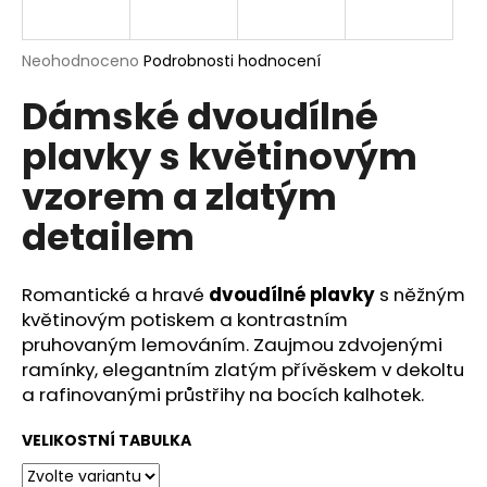
a
j
Průměrné
Neohodnoceno
Podrobnosti hodnocení
í
hodnocení
Dámské dvoudílné
produktu
t
je
?
plavky s květinovým
0,0
z
vzorem a zlatým
5
hvězdiček.
detailem
HLEDAT
Romantické a hravé
dvoudílné plavky
s něžným
květinovým potiskem a kontrastním
pruhovaným lemováním. Zaujmou zdvojenými
D
o
ramínky, elegantním zlatým přívěskem v dekoltu
p
a rafinovanými průstřihy na bocích kalhotek.
o
r
VELIKOSTNÍ TABULKA
u