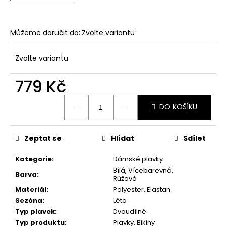
č
u
j
Můžeme doručit do:
Zvolte variantu
e
m
e
Zvolte variantu
779 Kč
DÁMSKÉ
BANDEAU
Měrná
PLAVKY
DO KOŠÍKU
cena:
S
VYSOKÝM
PASEM
A
Zeptat se
Hlídat
Sdílet
ORNAMENTÁLNÍM
LEMEM
Kategorie
:
Dámské plavky
847
Bílá, Vícebarevná,
Barva
:
Kč
Růžová
Materiál
:
Polyester, Elastan
Sezóna
:
Léto
Typ plavek
:
Dvoudílné
Typ produktu
:
Plavky, Bikiny