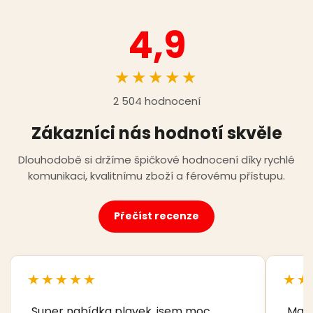
4,9
★★★★★
2 504 hodnocení
Zákazníci nás hodnotí skvěle
Dlouhodobě si držíme špičkové hodnocení díky rychlé
komunikaci, kvalitnímu zboží a férovému přístupu.
Přečíst recenze
★★★★★
★★
„Super nabídka plavek, jsem moc
„Manž