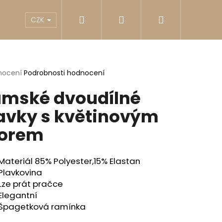
Hledat
Přihlášení
Nákupní
akty
Reklamace
Obchodní podmínky
G
CZK
košík
rné
nocení
Podrobnosti hodnocení
cení
mské dvoudílné
ktu
avky s květinovým
orem
ček.
Materiál 85% Polyester,15% Elastan
Plavkovina
Lze prát pračce
Elegantní
Následující
Špagetková ramínka