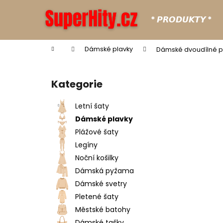
K
Přejít
na
o
* 𝙋𝙍𝙊𝘿𝙐𝙆𝙏𝙔 *
obsah
Zpět
Zpět
š
do
do
í
Domů
Dámské plavky
Dámské dvoudílné p
k
obchodu
obchodu
P
o
Kategorie
Přeskočit
s
kategorie
t
Letní šaty
r
Dámské plavky
a
Plážové šaty
n
Legíny
n
Noční košilky
í
Dámská pyžama
p
Dámské svetry
a
Pletené šaty
n
Městské batohy
e
Dámské tašky