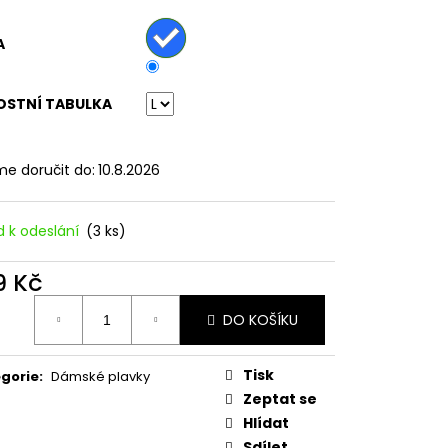
ATY S KVĚTINOVÝM
VĚ MODRÉ
A
OSTNÍ TABULKA
e doručit do:
10.8.2026
d k odeslání
(3 ks)
9 Kč
ná
DO KOŠÍKU
:
Tisk
gorie
:
Dámské plavky
Zeptat se
Hlídat
Sdílet