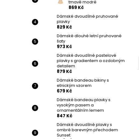
tmavě modré
869 Kč
Dámské dvoudílné pruhované
plavky
829 Kč
Dámské dlouhé letní pruhované
šaty
973 Kč
Dámské dvoudílné pastelové
plavky s gradientem a ozdobným
detailem
879 Kč
Dámské bandeau bikiny s
etnickým vzorem
679 Kč
Dámské bandeau plavky s
vysokým pasem a
ornamentálním lemem
847 Kč
Dámské dvoudílné plavky s
ombré barevným přechodem
Sunset