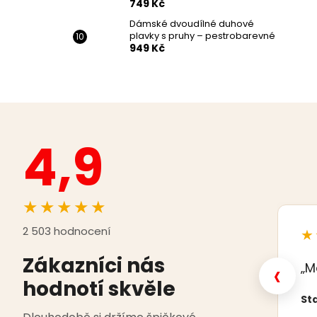
749 Kč
Dámské dvoudílné duhové
plavky s pruhy – pestrobarevné
949 Kč
4,9
★★★★★
2 503 hodnocení
★
Zákazníci nás
‹
„M
hodnotí skvěle
Sta