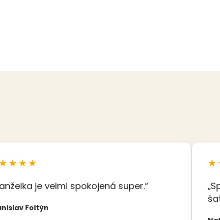
★★★★
★
anželka je velmi spokojená super.“
„S
ša
nislav Foltýn