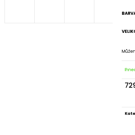
DÁMSKÉ ČERNÉ LETNÍ MINI ŠATY S
DÁMSKÉ LETNÍ Š
OZDOBNÝM BOHO POTISKEM
VZOREM – TMA
BARV
769 Kč
869 Kč
VELIK
Můžem
Ihne
72
Měr
cena
Kate