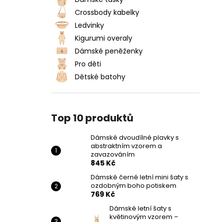
DÁMSKÉ DVOUDÍLNÉ PLAVKY S
l
ABSTRAKTNÍM VZOREM A
Crossbody kabelky
ZAVAZOVÁNÍM
Ledvinky
845 Kč
Kigurumi overaly
Dámské peněženky
Pro děti
Dětské batohy
Top 10 produktů
Dámské dvoudílné plavky s
abstraktním vzorem a
zavazováním
845 Kč
Dámské černé letní mini šaty s
ozdobným boho potiskem
769 Kč
Dámské letní šaty s
květinovým vzorem –