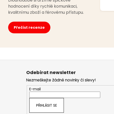
Dlouhodobě si držíme špičkové
hodnocení díky rychlé komunikaci,
kvalitnímu zboží a férovému přístupu.
Přečíst recenze
Z
á
Odebírat newsletter
p
Nezmeškejte žádné novinky či slevy!
a
t
E-mail
í
PŘIHLÁSIT SE