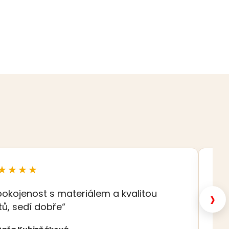
★★★★
★
›
pokojenost s materiálem a kvalitou
„K
tů, sedí dobře“
Eva