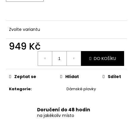
č
u
j
e
m
Zvolte variantu
e
949 Kč
DÁMSKÉ
Měrná
DVOUDÍLNÉ
DO KOŠÍKU
cena:
PLAVKY
S
OMBRÉ
BAREVNÝM
Zeptat se
Hlídat
Sdílet
PŘECHODEM
SUNSET
Kategorie
:
Dámské plavky
749
Kč
Doručení do 48 hodin
na jakékoliv místo