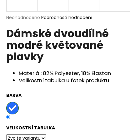
a
j
Průměrné
Neohodnoceno
Podrobnosti hodnocení
í
hodnocení
Dámské dvoudílné
produktu
t
je
?
modré květované
0,0
z
plavky
5
hvězdiček.
Materiál: 82% Polyester, 18% Elastan
HLEDAT
Velikostní tabulka u fotek produktu
BARVA
D
o
p
o
r
VELIKOSTNÍ TABULKA
u