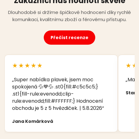
Zákazníci nás hodnotí skvěle
Dlouhodobě si držíme špičkové hodnocení díky rychlé
komunikaci, kvalitnímu zboží a férovému přístupu.
Přečíst recenze
★★★★★
★★
„Super nabídka plavek, jsem moc
„Manž
spokojená 💦💙💦 .st0{fill:#c5c5c5;}
Stani
.st1{fill-rule:evenodd;clip-
rule:evenodd;fill:#FFFFFF;} Hodnocení
obchodu je 5 z 5 hvězdiček. | 5.8.2026“
Jana Komárková