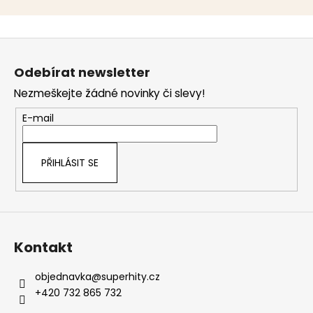
Z
á
Odebírat newsletter
p
Nezmeškejte žádné novinky či slevy!
a
t
E-mail
í
PŘIHLÁSIT SE
Kontakt
objednavka
@
superhity.cz
+420 732 865 732