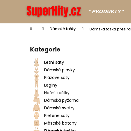
K
Přejít
na
o
* 𝙋𝙍𝙊𝘿𝙐𝙆𝙏𝙔 *
obsah
Zpět
Zpět
š
do
do
í
Domů
Dámské tašky
Dámská taška přes 
k
obchodu
obchodu
P
o
Kategorie
Přeskočit
s
kategorie
t
Letní šaty
r
Dámské plavky
a
Plážové šaty
n
Legíny
n
Noční košilky
í
Dámská pyžama
p
Dámské svetry
a
Pletené šaty
n
Městské batohy
e
Dámské tašky