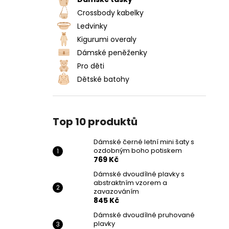
DÁMSKÉ ČERNÉ LETNÍ MINI ŠATY S
l
OZDOBNÝM BOHO POTISKEM
Crossbody kabelky
769 Kč
Ledvinky
Kigurumi overaly
Dámské peněženky
Pro děti
Dětské batohy
Top 10 produktů
Dámské černé letní mini šaty s
ozdobným boho potiskem
769 Kč
Dámské dvoudílné plavky s
abstraktním vzorem a
zavazováním
845 Kč
Dámské dvoudílné pruhované
plavky