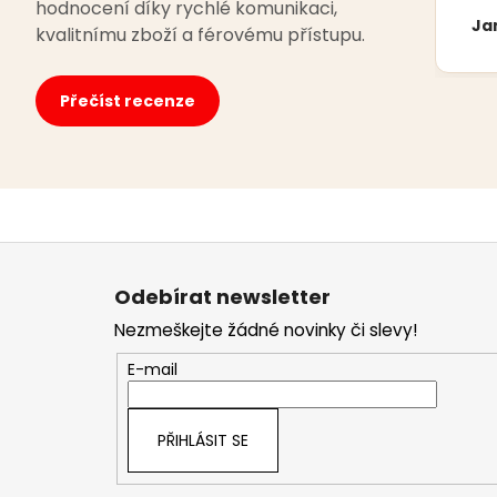
hodnocení díky rychlé komunikaci,
Ja
kvalitnímu zboží a férovému přístupu.
Přečíst recenze
Z
á
Odebírat newsletter
p
Nezmeškejte žádné novinky či slevy!
a
t
E-mail
í
PŘIHLÁSIT SE