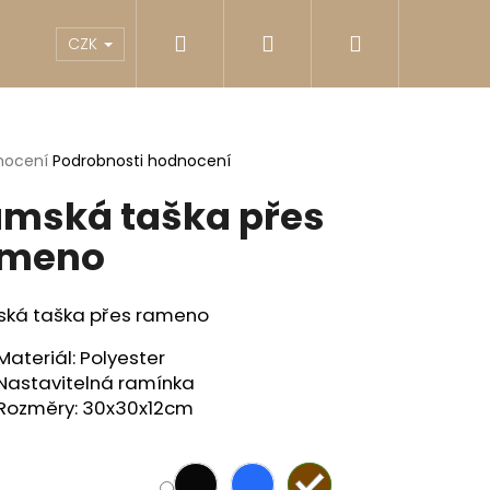
Hledat
Přihlášení
Nákupní
akty
Reklamace
Obchodní podmínky
G
CZK
košík
rné
nocení
Podrobnosti hodnocení
cení
mská taška přes
ktu
ameno
ček.
ká taška přes rameno
Materiál: Polyester
Nastavitelná ramínka
Rozměry: 30x30x12cm
Následující