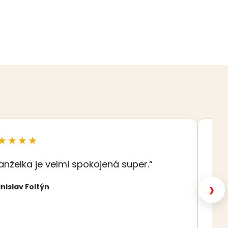
★★★★
★
anželka je velmi spokojená super.“
„S
šat
›
nislav Foltýn
Nat