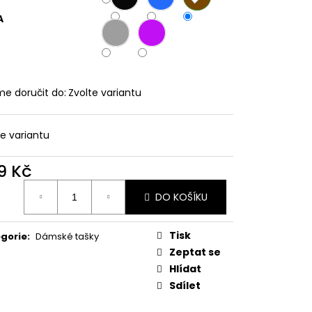
LNÉ PRUHOVANÉ
A
e doručit do:
Zvolte variantu
te variantu
9 Kč
ná
DO KOŠÍKU
:
Tisk
gorie
:
Dámské tašky
Zeptat se
Hlídat
Sdílet