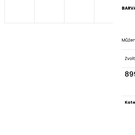
DÁMSKÉ DVOUDÍLNÉ PLAVKY S
DÁMSKÉ DVOUDÍ
ABSTRAKTNÍM VZOREM A
PLAVKY
BARV
ZAVAZOVÁNÍM
829 Kč
845 Kč
Můžem
Zvol
89
Měr
cena
Kate