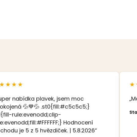
★★★★
★
uper nabídka plavek, jsem moc
„M
okojená 💦💙💦 .st0{fill:#c5c5c5;}
Sta
t1{fill-rule:evenodd;clip-
le:evenodd;fill:#FFFFFF;} Hodnocení
chodu je 5 z 5 hvězdiček. | 5.8.2026“