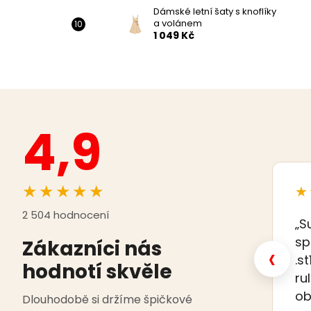
Dámské letní šaty s knoflíky
a volánem
1 049 Kč
4,9
★★★★★
★
2 504 hodnocení
„S
sp
Zákazníci nás
‹
.s
hodnotí skvěle
ru
ob
Dlouhodobě si držíme špičkové