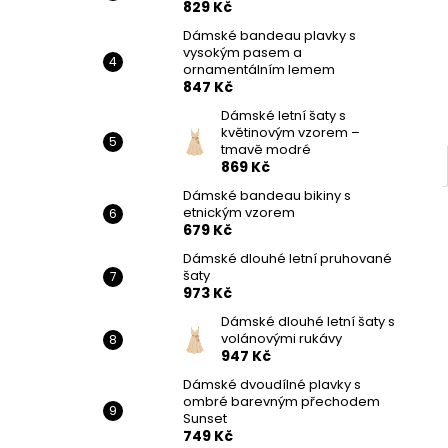
829 Kč
Dámské bandeau plavky s
vysokým pasem a
ornamentálním lemem
847 Kč
Dámské letní šaty s
květinovým vzorem –
tmavě modré
869 Kč
Dámské bandeau bikiny s
etnickým vzorem
679 Kč
Dámské dlouhé letní pruhované
šaty
973 Kč
Dámské dlouhé letní šaty s
volánovými rukávy
947 Kč
Dámské dvoudílné plavky s
ombré barevným přechodem
Sunset
749 Kč