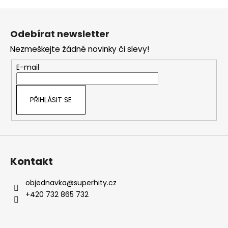
Z
á
Odebírat newsletter
p
Nezmeškejte žádné novinky či slevy!
a
t
E-mail
í
PŘIHLÁSIT SE
Kontakt
objednavka
@
superhity.cz
+420 732 865 732