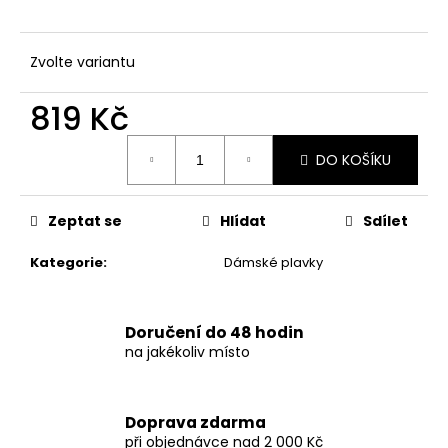
č
u
j
Zvolte variantu
e
m
819 Kč
e
Měrná
DO KOŠÍKU
cena:
DÁMSKÉ
DLOUHÉ
LETNÍ
ŠATY
Zeptat se
Hlídat
Sdílet
S
VOLÁNOVÝMI
Kategorie
:
Dámské plavky
RUKÁVY
947
Kč
Doručení do 48 hodin
na jakékoliv místo
Doprava zdarma
při objednávce nad 2 000 Kč