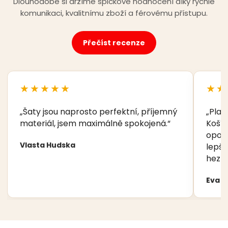
Dlouhodobě si držíme špičkové hodnocení díky rychlé
komunikaci, kvalitnímu zboží a férovému přístupu.
Přečíst recenze
★★★★★
★★
„Šaty jsou naprosto perfektní, příjemný
„Plav
materiál, jsem maximálně spokojená.“
Košíč
opory
Vlasta Hudska
lepší
hezká
Eva 