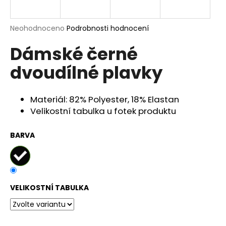
a
j
Průměrné
Neohodnoceno
Podrobnosti hodnocení
í
hodnocení
Dámské černé
produktu
t
je
?
dvoudílné plavky
0,0
z
5
hvězdiček.
Materiál: 82% Polyester, 18% Elastan
Velikostní tabulka u fotek produktu
HLEDAT
BARVA
D
o
p
VELIKOSTNÍ TABULKA
o
r
u