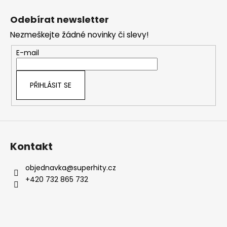
Z
á
Odebírat newsletter
p
Nezmeškejte žádné novinky či slevy!
a
t
E-mail
í
PŘIHLÁSIT SE
Kontakt
objednavka
@
superhity.cz
+420 732 865 732