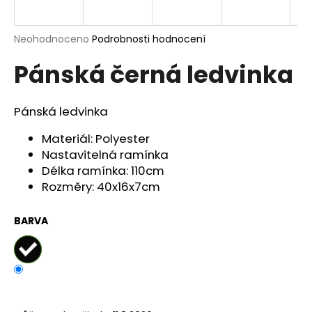
a
j
Průměrné
Neohodnoceno
Podrobnosti hodnocení
í
hodnocení
Pánská černá ledvinka
produktu
t
je
?
0,0
z
Pánská ledvinka
5
hvězdiček.
Materiál: Polyester
Nastavitelná ramínka
HLEDAT
Délka ramínka: 110cm
Rozměry: 40x16x7cm
D
BARVA
o
p
o
r
u