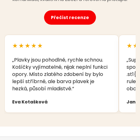
Přečíst recenze
★★★★★
★★
„Plavky jsou pohodlné, rychle schnou.
„Supe
Košíčky vyjímatelné, nijak neplní funkci
spoko
opory. Místo zlatého zdobení by bylo
.st1{f
lepší stříbrné, ale barva plavek je
rule:
hezká, působí mladistvě.“
obcho
Eva Kotašková
Jana