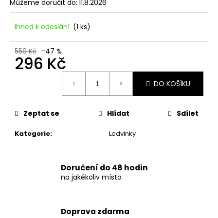
č
Můžeme doručit do:
11.8.2026
u
j
Ihned k odeslání
(1 ks)
e
m
559 Kč
–47 %
e
296 Kč
Měrná
DÁMSKÉ
DO KOŠÍKU
cena:
ČERNÉ
LETNÍ
MINI
Zeptat se
Hlídat
Sdílet
ŠATY
S
OZDOBNÝM
Kategorie
:
Ledvinky
BOHO
POTISKEM
769
Doručení do 48 hodin
Kč
na jakékoliv místo
Doprava zdarma