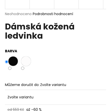
a
j
Průměrné
Neohodnoceno
Podrobnosti hodnocení
í
hodnocení
Dámská kožená
produktu
t
je
?
ledvinka
0,0
z
5
hvězdiček.
BARVA
HLEDAT
D
o
Můžeme doručit do:
Zvolte variantu
p
o
Zvolte variantu
r
u
od 559 Kč
až –60 %