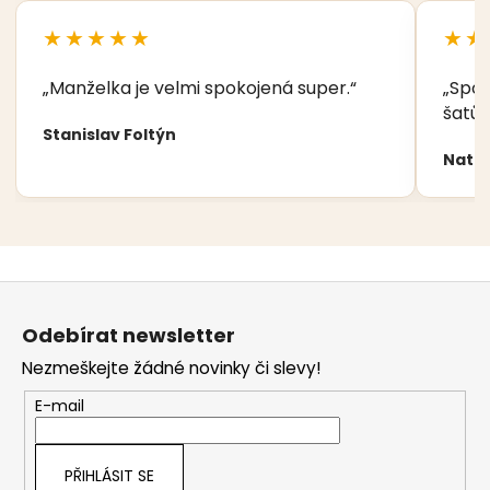
★★★★★
★★
„Manželka je velmi spokojená super.“
„Spok
šatů,
Stanislav Foltýn
Nata
Z
á
Odebírat newsletter
p
Nezmeškejte žádné novinky či slevy!
a
t
E-mail
í
PŘIHLÁSIT SE