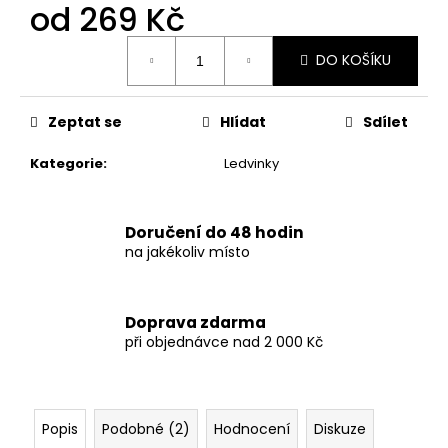
č
od
269 Kč
u
j
Měrná
DO KOŠÍKU
cena:
e
m
e
Zeptat se
Hlídat
Sdílet
Kategorie
:
Ledvinky
DÁMSKÉ
DVOUDÍLNÉ
PRUHOVANÉ
PLAVKY
Doručení do 48 hodin
829
na jakékoliv místo
Kč
Doprava zdarma
při objednávce nad 2 000 Kč
Popis
Podobné (2)
Hodnocení
Diskuze