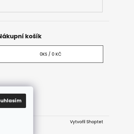
Nákupní košík
0
KS /
0 KČ
ouhlasím
Vytvořil Shoptet