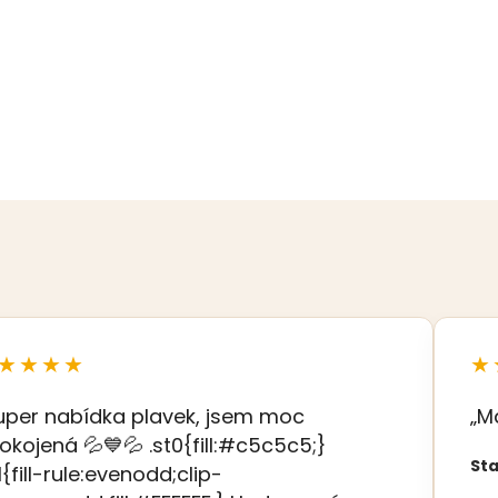
★★★★
★
uper nabídka plavek, jsem moc
„M
okojená 💦💙💦 .st0{fill:#c5c5c5;}
Sta
t1{fill-rule:evenodd;clip-