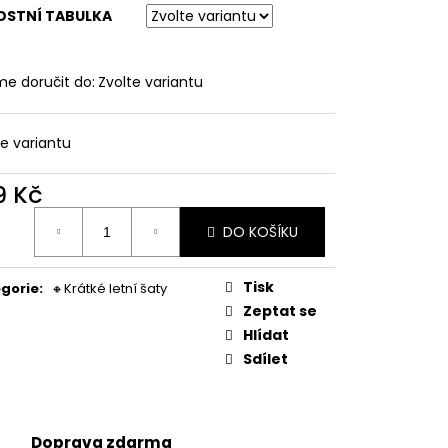
LNÉ PRUHOVANÉ
OSTNÍ TABULKA
e doručit do:
Zvolte variantu
te variantu
9 Kč
ná
DO KOŠÍKU
:
Tisk
gorie
:
🔸Krátké letní šaty
Zeptat se
Hlídat
Sdílet
Doprava zdarma