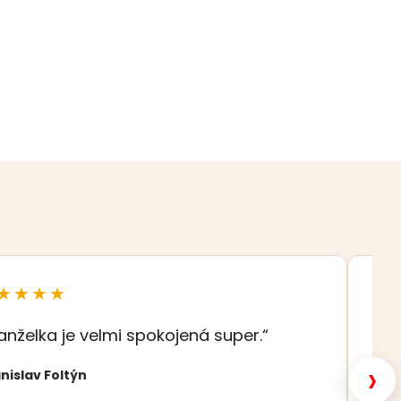
★★★★
★
anželka je velmi spokojená super.“
„S
šat
›
nislav Foltýn
Nat