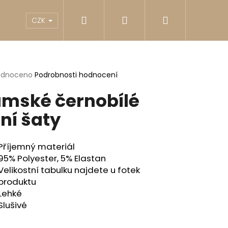
Hledat
Přihlášení
Nákupní
akty
Reklamace
Obchodní podmínky
G
CZK
košík
rné
odnoceno
Podrobnosti hodnocení
cení
mské černobílé
ktu
tní šaty
ček.
Příjemný materiál
95% Polyester, 5% Elastan
Velikostní tabulku najdete u fotek
produktu
Lehké
Následující
Slušivé