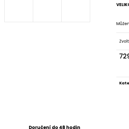
DÁMSKÉ DVOUDÍLNÉ PLAVKY S
DÁMSKÉ DVOUDÍ
VELIK
ABSTRAKTNÍM VZOREM A
PLAVKY
ZAVAZOVÁNÍM
829 Kč
845 Kč
Můžem
Zvol
72
Měr
cena
Kate
Doručení do 48 hodin