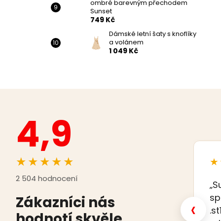
ombré barevným přechodem
Sunset
749 Kč
Dámské letní šaty s knoflíky
a volánem
1 049 Kč
4,9
★★★★★
★
2 504 hodnocení
„S
sp
Zákazníci nás
‹
.s
hodnotí skvěle