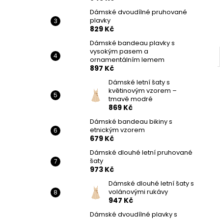
Dámské dvoudílné pruhované
plavky
829 Kč
Dámské bandeau plavky s
vysokým pasem a
ornamentálním lemem
897 Kč
Dámské letní šaty s
květinovým vzorem –
tmavě modré
869 Kč
Dámské bandeau bikiny s
etnickým vzorem
679 Kč
Dámské dlouhé letní pruhované
šaty
973 Kč
Dámské dlouhé letní šaty s
volánovými rukávy
947 Kč
Dámské dvoudílné plavky s