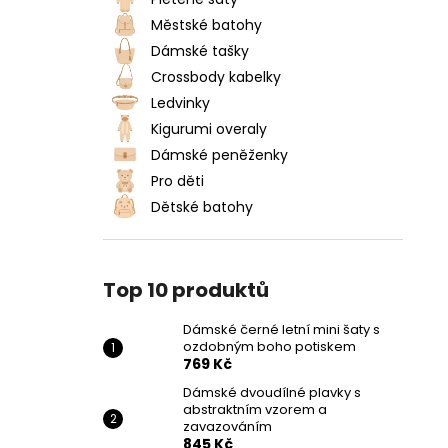
DÁMSKÉ ČERNÉ LETNÍ MINI ŠATY S
l
OZDOBNÝM BOHO POTISKEM
Městské batohy
769 Kč
Dámské tašky
Crossbody kabelky
Ledvinky
Kigurumi overaly
Dámské peněženky
Pro děti
Dětské batohy
Top 10 produktů
Dámské černé letní mini šaty s
ozdobným boho potiskem
769 Kč
Dámské dvoudílné plavky s
abstraktním vzorem a
zavazováním
845 Kč