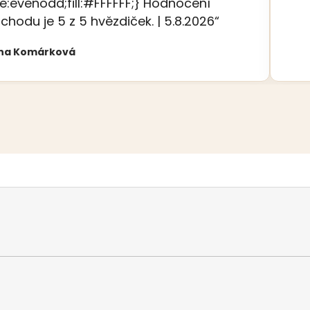
le:evenodd;fill:#FFFFFF;} Hodnocení
chodu je 5 z 5 hvězdiček. | 5.8.2026“
na Komárková