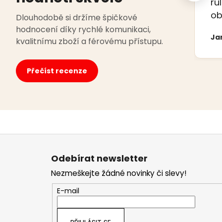
ru
ob
Dlouhodobě si držíme špičkové
hodnocení díky rychlé komunikaci,
Ja
kvalitnímu zboží a férovému přístupu.
Přečíst recenze
Z
á
Odebírat newsletter
p
Nezmeškejte žádné novinky či slevy!
a
t
E-mail
í