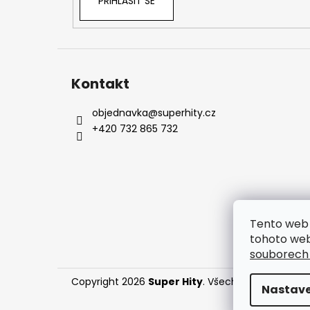
PŘIHLÁSIT SE
Kontakt
objednavka
@
superhity.cz
+420 732 865 732
Tento web 
tohoto web
souborech
Copyright 2026
Super Hity
. Všechna práva vyhr
Nastave