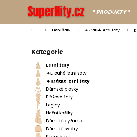
K
Přejít
na
o
* 𝙋𝙍𝙊𝘿𝙐𝙆𝙏𝙔 *
obsah
Zpět
Zpět
š
do
do
í
Domů
Letní šaty
🔸Krátké letní šaty
D
k
obchodu
obchodu
P
o
Kategorie
Přeskočit
s
kategorie
t
Letní šaty
r
🔸Dlouhé letní šaty
a
🔸Krátké letní šaty
n
Dámské plavky
n
Plážové šaty
í
Legíny
p
Noční košilky
a
Dámská pyžama
n
Dámské svetry
e
Pletené šaty