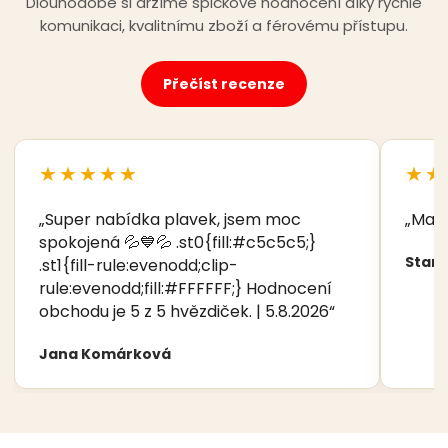
Dlouhodobě si držíme špičkové hodnocení díky rychlé
komunikaci, kvalitnímu zboží a férovému přístupu.
Přečíst recenze
★★★★★
★★
„Super nabídka plavek, jsem moc
„Manž
spokojená 💦💙💦 .st0{fill:#c5c5c5;}
Stani
.st1{fill-rule:evenodd;clip-
rule:evenodd;fill:#FFFFFF;} Hodnocení
obchodu je 5 z 5 hvězdiček. | 5.8.2026“
Jana Komárková