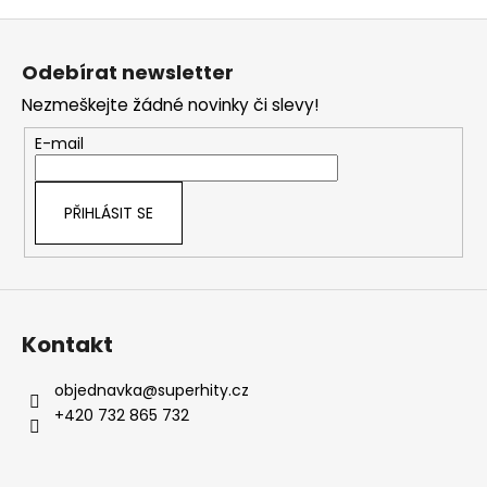
Z
á
Odebírat newsletter
p
Nezmeškejte žádné novinky či slevy!
a
t
E-mail
í
PŘIHLÁSIT SE
Kontakt
objednavka
@
superhity.cz
+420 732 865 732