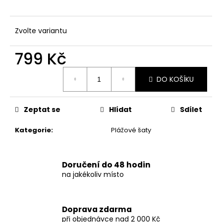
č
u
j
Zvolte variantu
e
m
799 Kč
e
Měrná
DO KOŠÍKU
cena:
DÁMSKÉ
DLOUHÉ
LETNÍ
ŠATY
Zeptat se
Hlídat
Sdílet
S
VOLÁNOVÝMI
Kategorie
:
Plážové šaty
RUKÁVY
947
Kč
Doručení do 48 hodin
na jakékoliv místo
Doprava zdarma
při objednávce nad 2 000 Kč