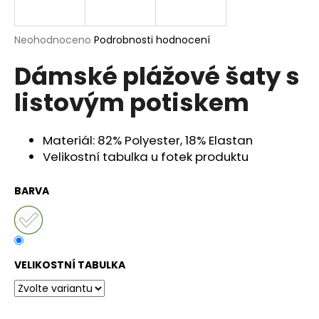
a
j
Průměrné
Neohodnoceno
Podrobnosti hodnocení
í
hodnocení
Dámské plážové šaty s
produktu
t
je
?
listovým potiskem
0,0
z
5
hvězdiček.
Materiál: 82% Polyester, 18% Elastan
Velikostní tabulka u fotek produktu
HLEDAT
BARVA
D
o
p
VELIKOSTNÍ TABULKA
o
r
u