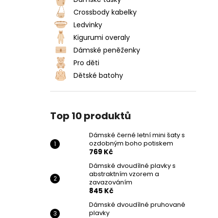
DÁMSKÉ ČERNÉ LETNÍ MINI ŠATY S
l
OZDOBNÝM BOHO POTISKEM
Crossbody kabelky
769 Kč
Ledvinky
Kigurumi overaly
Dámské peněženky
Pro děti
Dětské batohy
Top 10 produktů
Dámské černé letní mini šaty s
ozdobným boho potiskem
769 Kč
Dámské dvoudílné plavky s
abstraktním vzorem a
zavazováním
845 Kč
Dámské dvoudílné pruhované
plavky