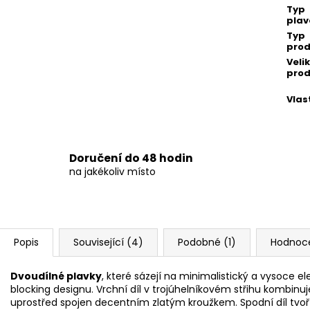
Typ
plav
Typ
prod
Veli
prod
Vlas
Doručení do 48 hodin
na jakékoliv místo
Popis
Související (4)
Podobné (1)
Hodnoc
Dvoudílné plavky
, které sázejí na minimalistický a vysoce e
blocking designu. Vrchní díl v trojúhelníkovém střihu kombin
uprostřed spojen decentním zlatým kroužkem. Spodní díl tvoř