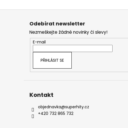
Z
á
Odebírat newsletter
p
Nezmeškejte žádné novinky či slevy!
a
t
E-mail
í
PŘIHLÁSIT SE
Kontakt
objednavka
@
superhity.cz
+420 732 865 732