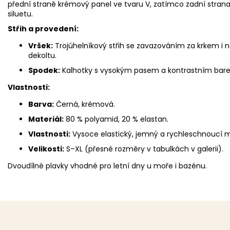
přední straně krémový panel ve tvaru V, zatímco zadní strana j
siluetu.
Střih a provedení:
Vršek:
Trojúhelníkový střih se zavazováním za krkem 
dekoltu.
Spodek:
Kalhotky s vysokým pasem a kontrastním bare
Vlastnosti:
Barva:
Černá, krémová.
Materiál:
80 % polyamid, 20 % elastan.
Vlastnosti:
Vysoce elastický, jemný a rychleschnoucí m
Velikosti:
S–XL (přesné rozměry v tabulkách v galerii).
Dvoudílné plavky vhodné pro letní dny u moře i bazénu.