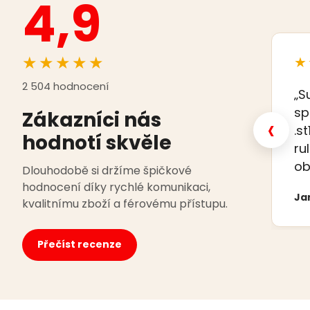
4,9
★★★★★
★
2 504 hodnocení
„S
sp
Zákazníci nás
‹
.s
hodnotí skvěle
ru
ob
Dlouhodobě si držíme špičkové
hodnocení díky rychlé komunikaci,
Ja
kvalitnímu zboží a férovému přístupu.
Přečíst recenze