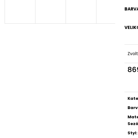
DÁMSKÉ DVOUDÍLNÉ PLAVKY S
DÁMSKÉ DVOUDÍ
ABSTRAKTNÍM VZOREM A
PLAVKY
BARV
ZAVAZOVÁNÍM
829 Kč
845 Kč
VELIK
Zvol
86
Měr
cena
Kate
Bar
Mate
Sez
Styl
: