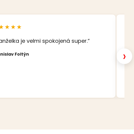
★★★★
★
anželka je velmi spokojená super.“
„S
šat
›
nislav Foltýn
Nat