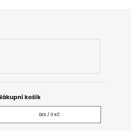
Nákupní košík
0
KS /
0 KČ