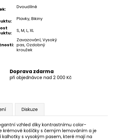
Dvoudílné
ek
:
Plavky, Bikiny
uktu
:
kost
S, M, L, XL
uktu
:
Zavazování, Vysoký
tnosti
:
pas, Ozdobný
kroužek
Doprava zdarma
při objednávce nad 2 000 Kč
ení
Diskuze
legantní vzhled díky kontrastnímu color-
uje krémové košíčky s černým lemováním a je
í kalhotky s vysokým pasem, které mají na