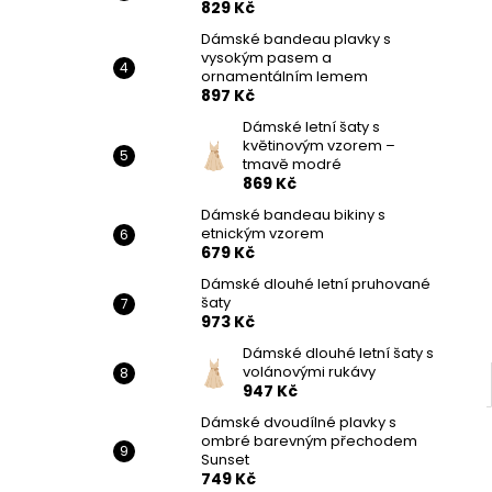
829 Kč
Dámské bandeau plavky s
vysokým pasem a
ornamentálním lemem
897 Kč
Dámské letní šaty s
květinovým vzorem –
tmavě modré
869 Kč
Dámské bandeau bikiny s
etnickým vzorem
679 Kč
Dámské dlouhé letní pruhované
šaty
973 Kč
Dámské dlouhé letní šaty s
volánovými rukávy
947 Kč
Dámské dvoudílné plavky s
ombré barevným přechodem
Sunset
749 Kč