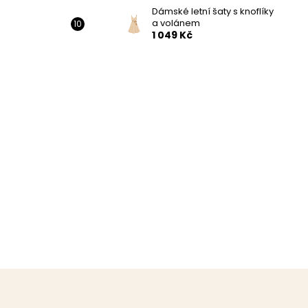
Dámské letní šaty s knoflíky
a volánem
1 049 Kč