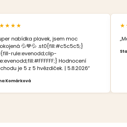
★★★★
★
uper nabídka plavek, jsem moc
„M
okojená 💦💙💦 .st0{fill:#c5c5c5;}
Sta
t1{fill-rule:evenodd;clip-
le:evenodd;fill:#FFFFFF;} Hodnocení
chodu je 5 z 5 hvězdiček. | 5.8.2026“
na Komárková