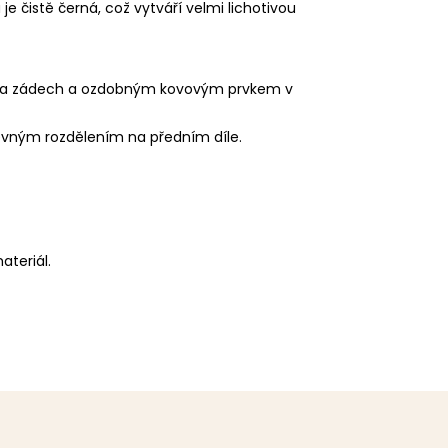
e čistě černá, což vytváří velmi lichotivou
i na zádech a ozdobným kovovým prvkem v
vným rozdělením na předním díle.
ateriál.