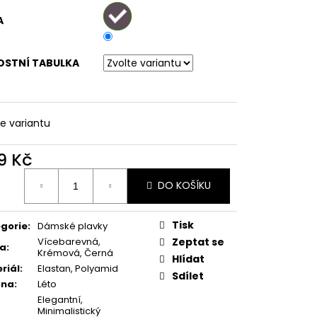
LNÉ PRUHOVANÉ
A
OSTNÍ TABULKA
te variantu
9 Kč
ná
DO KOŠÍKU
:
Tisk
gorie
:
Dámské plavky
Vícebarevná,
Zeptat se
va
:
Krémová, Černá
Hlídat
riál
:
Elastan, Polyamid
Sdílet
óna
:
Léto
Elegantní,
Minimalistický