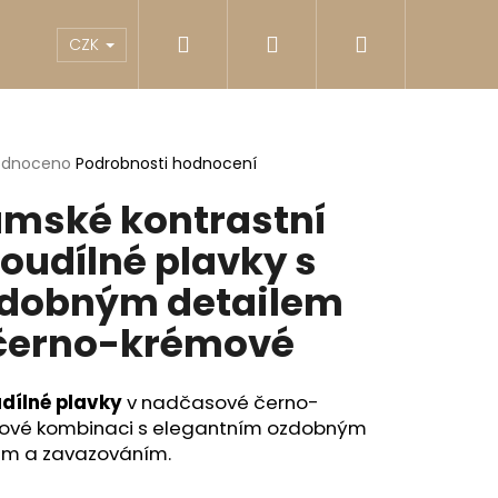
Hledat
Přihlášení
Nákupní
akty
Reklamace
Obchodní podmínky
G
CZK
košík
rné
odnoceno
Podrobnosti hodnocení
cení
mské kontrastní
ktu
oudílné plavky s
dobným detailem
ček.
černo-krémové
dílné plavky
v nadčasové černo-
ové kombinaci s elegantním ozdobným
Následující
em a zavazováním.