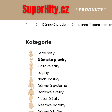
K
Přejít
na
o
* 𝙋𝙍𝙊𝘿𝙐𝙆𝙏𝙔 *
obsah
Zpět
Zpět
š
do
do
í
Domů
Dámské plavky
Dámské kontrastní 
k
obchodu
obchodu
P
o
Kategorie
Přeskočit
s
kategorie
t
Letní šaty
r
Dámské plavky
a
Plážové šaty
n
Legíny
n
Noční košilky
í
Dámská pyžama
p
Dámské svetry
a
Pletené šaty
n
Městské batohy
e
Dámské tašky