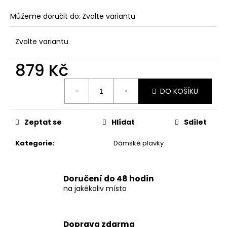
č
u
Můžeme doručit do:
Zvolte variantu
j
e
Zvolte variantu
m
e
879 Kč
Měrná
DÁMSKÉ
DO KOŠÍKU
cena:
LETNÍ
ŠATY
S
KVĚTINOVÝM
Zeptat se
Hlídat
Sdílet
VZOREM
–
Kategorie
:
Dámské plavky
TMAVĚ
MODRÉ
869
Kč
Doručení do 48 hodin
na jakékoliv místo
Doprava zdarma