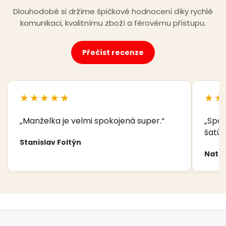
Dlouhodobě si držíme špičkové hodnocení díky rychlé
komunikaci, kvalitnímu zboží a férovému přístupu.
Přečíst recenze
★★★★★
★★
„Manželka je velmi spokojená super.“
„Spok
šatů,
Stanislav Foltýn
Nata
Z