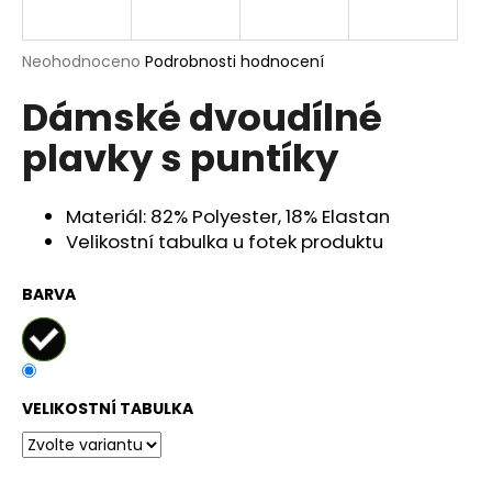
a
j
Průměrné
Neohodnoceno
Podrobnosti hodnocení
í
hodnocení
Dámské dvoudílné
produktu
t
je
?
plavky s puntíky
0,0
z
5
hvězdiček.
Materiál: 82% Polyester, 18% Elastan
Velikostní tabulka u fotek produktu
HLEDAT
BARVA
D
o
p
VELIKOSTNÍ TABULKA
o
r
u