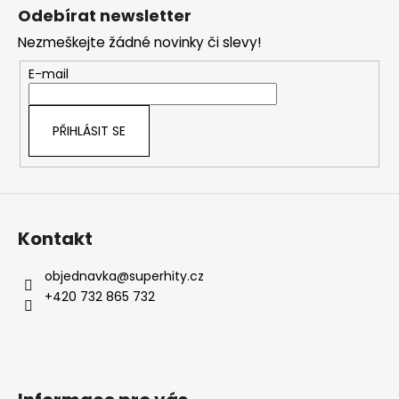
á
Odebírat newsletter
p
Nezmeškejte žádné novinky či slevy!
a
t
E-mail
í
PŘIHLÁSIT SE
Kontakt
objednavka
@
superhity.cz
+420 732 865 732