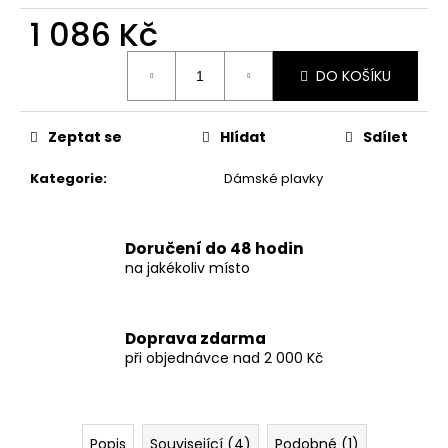
č
u
1 086 Kč
j
Měrná
e
DO KOŠÍKU
cena:
m
e
Zeptat se
Hlídat
Sdílet
DÁMSKÉ
Kategorie
:
Dámské plavky
LETNÍ
ŠATY
S
KVĚTINOVÝM
Doručení do 48 hodin
VZOREM
na jakékoliv místo
–
TMAVĚ
MODRÉ
869
Doprava zdarma
Kč
při objednávce nad 2 000 Kč
Popis
Související (4)
Podobné (1)