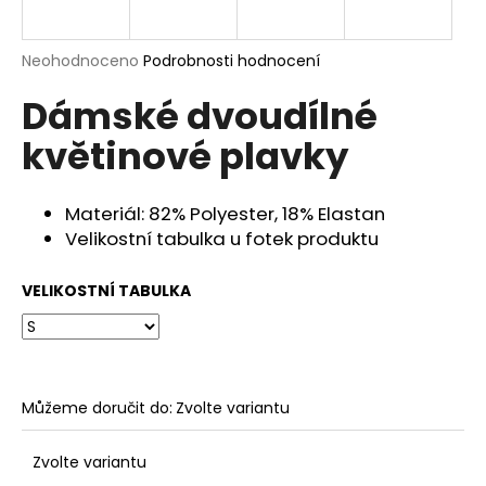
a
j
Průměrné
Neohodnoceno
Podrobnosti hodnocení
í
hodnocení
Dámské dvoudílné
produktu
t
je
?
květinové plavky
0,0
z
5
hvězdiček.
Materiál: 82% Polyester, 18% Elastan
Velikostní tabulka u fotek produktu
HLEDAT
VELIKOSTNÍ TABULKA
D
o
p
Můžeme doručit do:
Zvolte variantu
o
r
u
Zvolte variantu