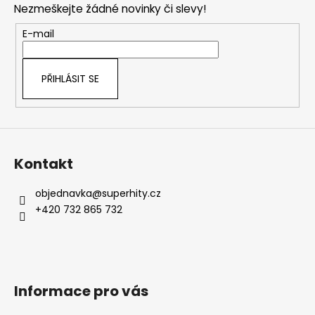
Nezmeškejte žádné novinky či slevy!
a
t
E-mail
í
PŘIHLÁSIT SE
Kontakt
objednavka
@
superhity.cz
+420 732 865 732
Informace pro vás