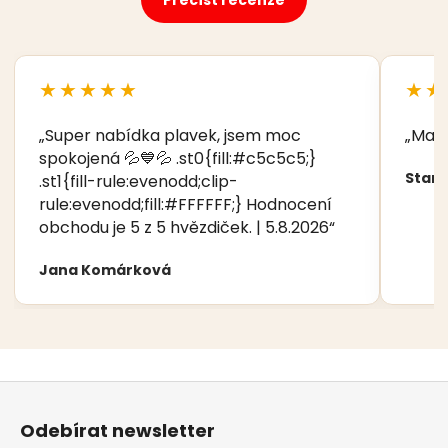
★★★★★
★★
„Super nabídka plavek, jsem moc
„Manž
spokojená 💦💙💦 .st0{fill:#c5c5c5;}
Stani
.st1{fill-rule:evenodd;clip-
rule:evenodd;fill:#FFFFFF;} Hodnocení
obchodu je 5 z 5 hvězdiček. | 5.8.2026“
Jana Komárková
Z
á
Odebírat newsletter
p