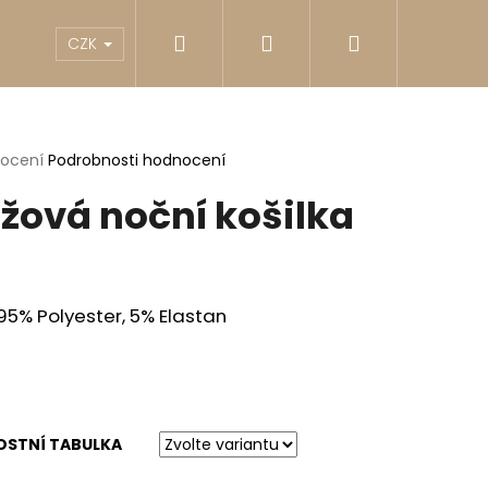
Hledat
Přihlášení
Nákupní
akty
Reklamace
Obchodní podmínky
G
CZK
košík
rné
nocení
Podrobnosti hodnocení
cení
žová noční košilka
ktu
ček.
95% Polyester, 5% Elastan
Následující
OSTNÍ TABULKA