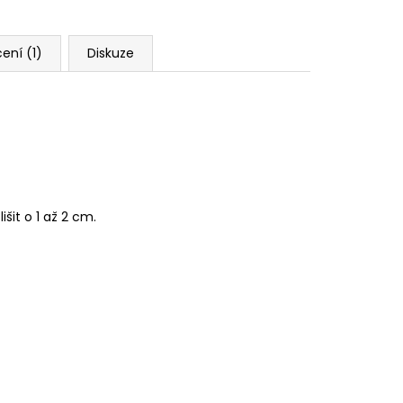
ení (1)
Diskuze
šit o 1 až 2 cm.