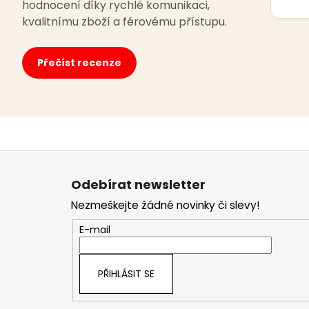
hodnocení díky rychlé komunikaci,
kvalitnímu zboží a férovému přístupu.
Přečíst recenze
Z
á
Odebírat newsletter
p
Nezmeškejte žádné novinky či slevy!
a
t
E-mail
í
PŘIHLÁSIT SE