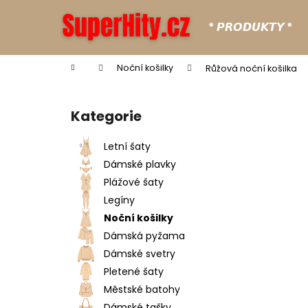
K
Přejít
na
o
* 𝙋𝙍𝙊𝘿𝙐𝙆𝙏𝙔 *
obsah
Zpět
Zpět
š
do
do
í
Domů
Noční košilky
Růžová noční košilka
k
obchodu
obchodu
P
o
Kategorie
Přeskočit
s
kategorie
t
Letní šaty
r
Dámské plavky
a
Plážové šaty
n
Legíny
n
Noční košilky
í
Dámská pyžama
p
Dámské svetry
a
Pletené šaty
n
Městské batohy
e
Dámské tašky