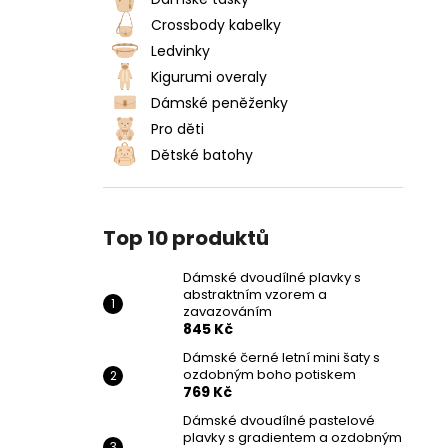
DÁMSKÉ DVOUDÍLNÉ PLAVKY S
l
ABSTRAKTNÍM VZOREM A
Crossbody kabelky
ZAVAZOVÁNÍM
Ledvinky
845 Kč
Kigurumi overaly
Dámské peněženky
Pro děti
Dětské batohy
Top 10 produktů
Dámské dvoudílné plavky s
abstraktním vzorem a
zavazováním
845 Kč
Dámské černé letní mini šaty s
ozdobným boho potiskem
769 Kč
Dámské dvoudílné pastelové
plavky s gradientem a ozdobným