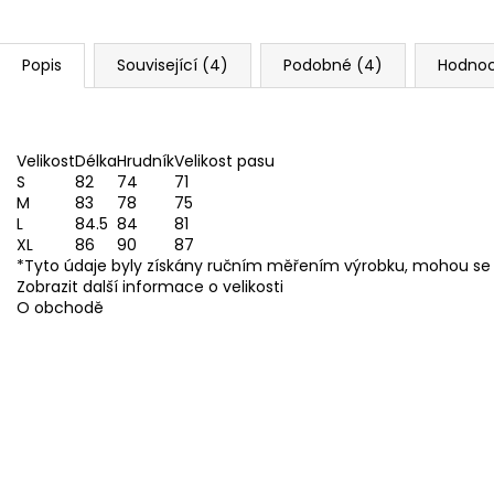
Popis
Související (4)
Podobné (4)
Hodnoc
Velikost
Délka
Hrudník
Velikost pasu
S
82
74
71
M
83
78
75
L
84.5
84
81
XL
86
90
87
*Tyto údaje byly získány ručním měřením výrobku, mohou se li
Zobrazit další informace o velikosti
O obchodě