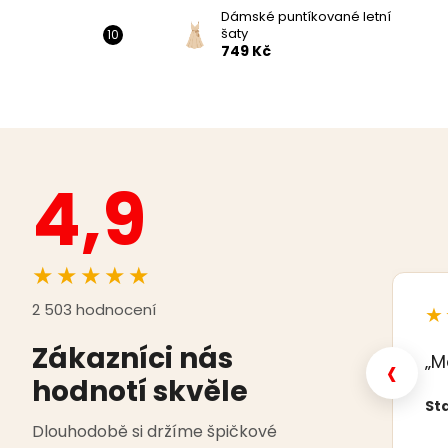
Dámské puntíkované letní
šaty
749 Kč
4,9
★★★★★
2 503 hodnocení
★
Zákazníci nás
‹
„M
hodnotí skvěle
Sta
Dlouhodobě si držíme špičkové