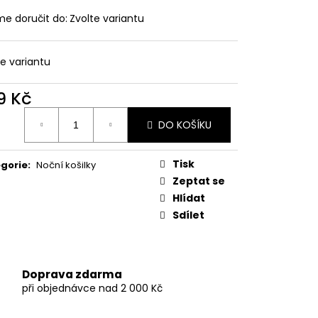
LNÉ PASTELOVÉ PLAVKY
A OZDOBNÝM DETAILEM
e doručit do:
Zvolte variantu
te variantu
9 Kč
ná
DO KOŠÍKU
:
Tisk
gorie
:
Noční košilky
Zeptat se
Hlídat
Sdílet
Doprava zdarma
při objednávce nad 2 000 Kč