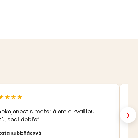
★★★★
★
›
pokojenost s materiálem a kvalitou
„K
tů, sedí dobře“
Eva
taša Kubizňáková