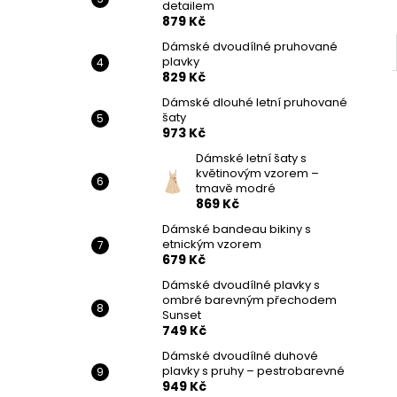
detailem
879 Kč
Dámské dvoudílné pruhované
plavky
829 Kč
Dámské dlouhé letní pruhované
šaty
973 Kč
Dámské letní šaty s
květinovým vzorem –
tmavě modré
869 Kč
Dámské bandeau bikiny s
etnickým vzorem
679 Kč
Dámské dvoudílné plavky s
ombré barevným přechodem
Sunset
749 Kč
Dámské dvoudílné duhové
plavky s pruhy – pestrobarevné
949 Kč