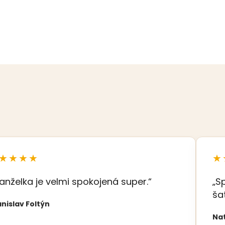
★★★★
★
anželka je velmi spokojená super.“
„S
ša
nislav Foltýn
Na