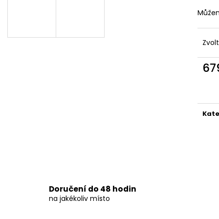
DÁMSKÉ ČERNÉ LETNÍ MINI ŠATY S
DÁMSKÉ DVOUDÍ
OZDOBNÝM BOHO POTISKEM
S GRADIENTEM 
Můžem
769 Kč
879 Kč
Zvol
67
Měr
cena
Kate
Doručení do 48 hodin
na jakékoliv místo