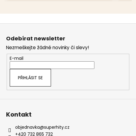
Z
á
Odebírat newsletter
p
Nezmeškejte žádné novinky či slevy!
a
t
E-mail
í
PŘIHLÁSIT SE
Kontakt
objednavka
@
superhity.cz
+420 732 865 732