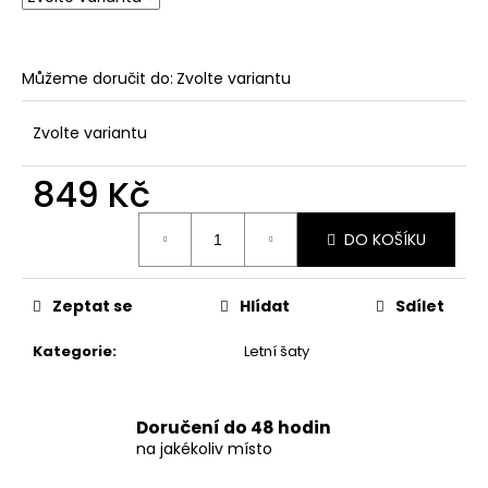
č
u
j
e
Můžeme doručit do:
Zvolte variantu
m
e
Zvolte variantu
849 Kč
DÁMSKÉ
DLOUHÉ
Měrná
LETNÍ
DO KOŠÍKU
PRUHOVANÉ
cena:
ŠATY
973
Zeptat se
Hlídat
Sdílet
Kč
Kategorie
:
Letní šaty
Doručení do 48 hodin
na jakékoliv místo