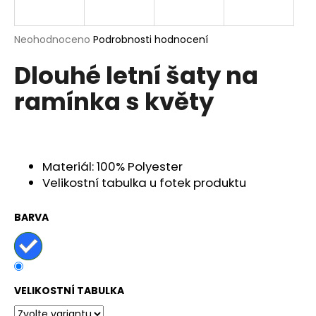
a
j
Průměrné
Neohodnoceno
Podrobnosti hodnocení
í
hodnocení
Dlouhé letní šaty na
produktu
t
je
?
ramínka s květy
0,0
z
5
hvězdiček.
HLEDAT
Materiál: 100% Polyester
Velikostní tabulka u fotek produktu
BARVA
D
o
p
o
r
VELIKOSTNÍ TABULKA
u