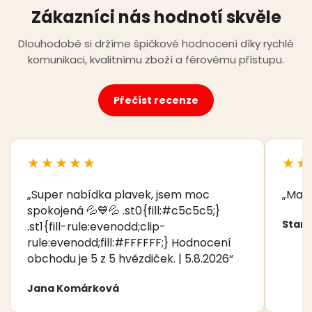
Zákazníci nás hodnotí skvěle
Dlouhodobě si držíme špičkové hodnocení díky rychlé
komunikaci, kvalitnímu zboží a férovému přístupu.
Přečíst recenze
★★★★★
★★
„Super nabídka plavek, jsem moc
„Manž
spokojená 💦💙💦 .st0{fill:#c5c5c5;}
Stani
.st1{fill-rule:evenodd;clip-
rule:evenodd;fill:#FFFFFF;} Hodnocení
obchodu je 5 z 5 hvězdiček. | 5.8.2026“
Jana Komárková