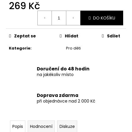
č
269 Kč
u
j
Měrná
DO KOŠÍKU
cena:
e
m
e
Zeptat se
Hlídat
Sdílet
Kategorie
:
Pro děti
DÁMSKÉ
DVOUDÍLNÉ
PLAVKY
S
Doručení do 48 hodin
OMBRÉ
na jakékoliv místo
BAREVNÝM
PŘECHODEM
SUNSET
749
Doprava zdarma
Kč
při objednávce nad 2 000 Kč
Popis
Hodnocení
Diskuze