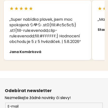
★★★★★
★★
„Super nabídka plavek, jsem moc
„Manž
spokojená 💦💙💦 .st0{fill:#c5c5c5;}
Stani
.st1{fill-rule:evenodd;clip-
rule:evenodd;fill:#FFFFFF;} Hodnocení
obchodu je 5 z 5 hvězdiček. | 5.8.2026“
Jana Komárková
Z
á
Odebírat newsletter
p
Nezmeškejte žádné novinky či slevy!
a
t
E-mail