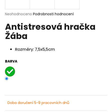
a
j
Průměrné
Neohodnoceno
Podrobnosti hodnocení
í
hodnocení
Antistresová hračka
produktu
t
je
?
Žába
0,0
z
5
hvězdiček.
Rozměry: 7,5x5,5cm
HLEDAT
BARVA
D
o
p
o
r
Doba doručení 5-9 pracovních dnů
u