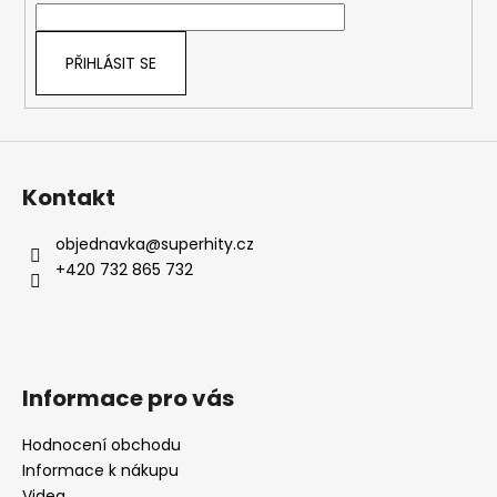
í
PŘIHLÁSIT SE
Kontakt
objednavka
@
superhity.cz
+420 732 865 732
Informace pro vás
Hodnocení obchodu
Informace k nákupu
Videa