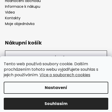
Hodnocení obchodu
Informace k nákupu
Videa
Kontakty
Moje objednávka
Nákupní košík
0
KS /
0 KČ
Tento web používá soubory cookie. Dalším
procházením tohoto webu vyjadřujete souhlas s
jejich používáním.
Více o souborech cookies
SuperHity.cz
Nastavení
Vytvořil Shoptet
Souhlasím
Copyright 2026
Super Hity
. Všechna práva vyhrazena.