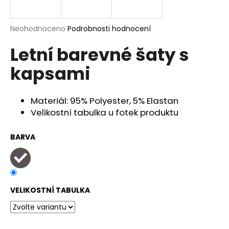
a
j
Průměrné
Neohodnoceno
Podrobnosti hodnocení
í
hodnocení
Letní barevné šaty s
produktu
t
je
?
kapsami
0,0
z
5
hvězdiček.
Materiál: 95% Polyester, 5% Elastan
Velikostní tabulka u fotek produktu
HLEDAT
BARVA
D
o
p
VELIKOSTNÍ TABULKA
o
r
u