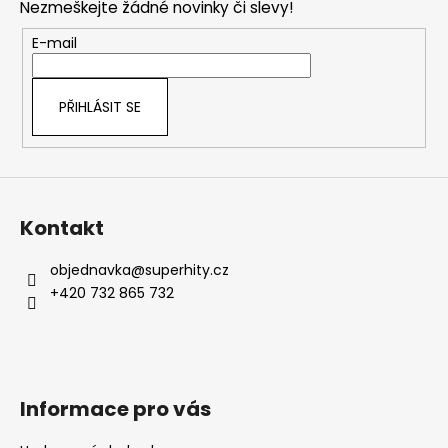
Nezmeškejte žádné novinky či slevy!
a
t
E-mail
í
PŘIHLÁSIT SE
Kontakt
objednavka
@
superhity.cz
+420 732 865 732
Informace pro vás