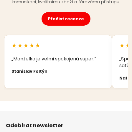
komunikaci, kvalitnímu zboží a férovému přístupu.
Přečíst recenze
★★★★★
★★
„Manželka je velmi spokojená super.“
„Spok
šatů,
Stanislav Foltýn
Nata
Z
á
Odebírat newsletter
p