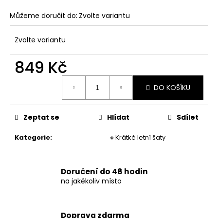
č
u
Můžeme doručit do:
Zvolte variantu
j
e
Zvolte variantu
m
e
849 Kč
Měrná
DÁMSKÉ
DO KOŠÍKU
cena:
DLOUHÉ
LETNÍ
ŠATY
S
Zeptat se
Hlídat
Sdílet
VOLÁNOVÝMI
RUKÁVY
Kategorie
:
🔸Krátké letní šaty
947
Kč
Doručení do 48 hodin
na jakékoliv místo
Doprava zdarma