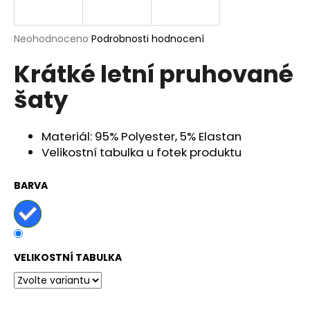
a
j
Průměrné
Neohodnoceno
Podrobnosti hodnocení
í
hodnocení
Krátké letní pruhované
produktu
t
je
?
šaty
0,0
z
5
hvězdiček.
Materiál: 95% Polyester, 5% Elastan
Velikostní tabulka u fotek produktu
HLEDAT
BARVA
D
o
p
VELIKOSTNÍ TABULKA
o
r
u