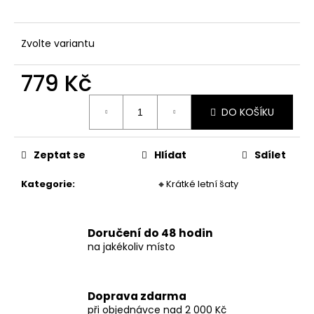
č
u
j
Zvolte variantu
e
m
779 Kč
e
Měrná
DO KOŠÍKU
cena:
DÁMSKÉ
DLOUHÉ
LETNÍ
PRUHOVANÉ
Zeptat se
Hlídat
Sdílet
ŠATY
Kategorie
:
🔸Krátké letní šaty
973
Kč
Doručení do 48 hodin
na jakékoliv místo
Doprava zdarma
při objednávce nad 2 000 Kč