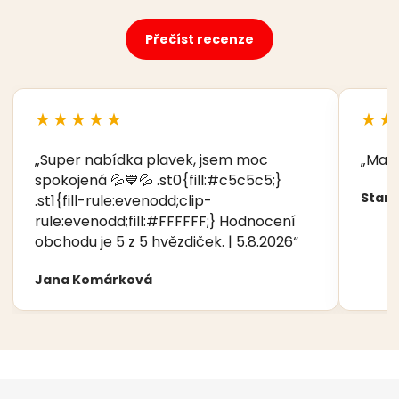
Přečíst recenze
★★★★★
★★
„Super nabídka plavek, jsem moc
„Manž
spokojená 💦💙💦 .st0{fill:#c5c5c5;}
Stani
.st1{fill-rule:evenodd;clip-
rule:evenodd;fill:#FFFFFF;} Hodnocení
obchodu je 5 z 5 hvězdiček. | 5.8.2026“
Jana Komárková
Z