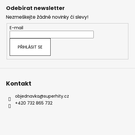
á
Odebírat newsletter
p
Nezmeškejte žádné novinky či slevy!
a
t
E-mail
í
PŘIHLÁSIT SE
Kontakt
objednavka
@
superhity.cz
+420 732 865 732