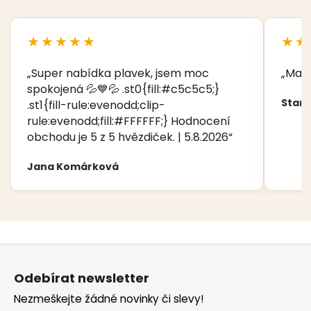
★★★★★
★★
„Super nabídka plavek, jsem moc
„Manž
spokojená 💦💙💦 .st0{fill:#c5c5c5;}
Stani
.st1{fill-rule:evenodd;clip-
rule:evenodd;fill:#FFFFFF;} Hodnocení
obchodu je 5 z 5 hvězdiček. | 5.8.2026“
Jana Komárková
Z
á
Odebírat newsletter
p
Nezmeškejte žádné novinky či slevy!
a