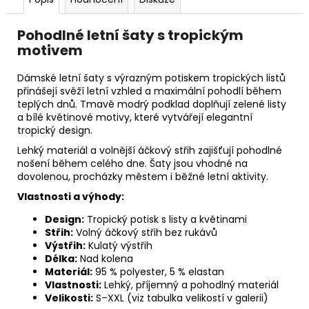
Pohodlné letní šaty s tropickým
motivem
Dámské letní šaty s výrazným potiskem tropických listů
přinášejí svěží letní vzhled a maximální pohodlí během
teplých dnů. Tmavě modrý podklad doplňují zelené listy
a bílé květinové motivy, které vytvářejí elegantní
tropický design.
Lehký materiál a volnější áčkový střih zajišťují pohodlné
nošení během celého dne. Šaty jsou vhodné na
dovolenou, procházky městem i běžné letní aktivity.
Vlastnosti a výhody:
Design:
Tropický potisk s listy a květinami
Střih:
Volný áčkový střih bez rukávů
Výstřih:
Kulatý výstřih
Délka:
Nad kolena
Materiál:
95 % polyester, 5 % elastan
Vlastnosti:
Lehký, příjemný a pohodlný materiál
Velikosti:
S–XXL (viz tabulka velikostí v galerii)