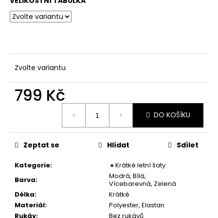
č
VELIKOSTNÍ TABULKA
u
j
e
m
e
Zvolte variantu
DÁMSKÉ
799 Kč
DLOUHÉ
LETNÍ
Měrná
PRUHOVANÉ
DO KOŠÍKU
ŠATY
cena:
973
Kč
Zeptat se
Hlídat
Sdílet
Kategorie
:
🔸Krátké letní šaty
Modrá, Bílá,
Barva
:
Vícebarevná, Zelená
Délka
:
Krátké
Materiál
:
Polyester, Elastan
Rukáv
:
Bez rukávů