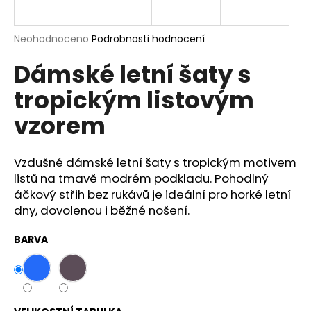
a
j
Průměrné
Neohodnoceno
Podrobnosti hodnocení
í
hodnocení
Dámské letní šaty s
produktu
t
je
?
tropickým listovým
0,0
z
vzorem
5
hvězdiček.
Vzdušné dámské letní šaty s tropickým motivem
HLEDAT
listů na tmavě modrém podkladu. Pohodlný
áčkový střih bez rukávů je ideální pro horké letní
dny, dovolenou i běžné nošení.
D
o
BARVA
p
o
r
u