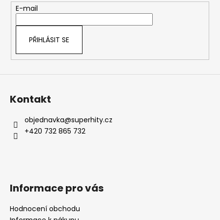
t
E-mail
í
PŘIHLÁSIT SE
Kontakt
objednavka
@
superhity.cz
+420 732 865 732
Informace pro vás
Hodnocení obchodu
Informace k nákupu