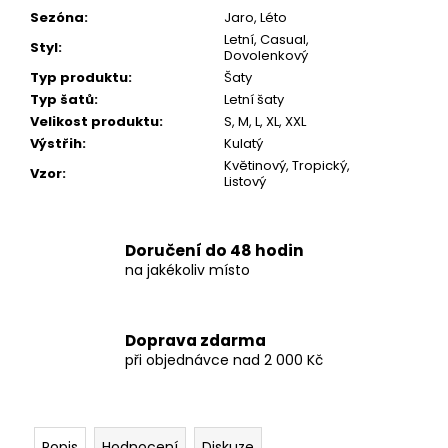
Sezóna
:
Jaro, Léto
Letní, Casual,
Styl
:
Dovolenkový
Typ produktu
:
Šaty
Typ šatů
:
Letní šaty
Velikost produktu
:
S, M, L, XL, XXL
Výstřih
:
Kulatý
Květinový, Tropický,
Vzor
:
Listový
Doručení do 48 hodin
na jakékoliv místo
Doprava zdarma
při objednávce nad 2 000 Kč
Popis
Hodnocení
Diskuze