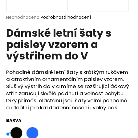
a
j
Průměrné
Neohodnoceno
Podrobnosti hodnocení
í
hodnocení
Dámské letní šaty s
produktu
t
je
?
paisley vzorem a
0,0
z
výstřihem do V
5
hvězdiček.
Pohodlné dámské letní šaty s krátkým rukávem
HLEDAT
a atraktivním ornamentálním paisley vzorem.
Slušivý výstřih do V a mírně se rozšiřující áčkový
střih zaručují skvělé padnutí a volnost pohybu.
D
Díky příměsi elastanu jsou šaty velmi pohodlné
o
a ideální pro každodenní nošení i volný čas.
p
o
BARVA
r
u