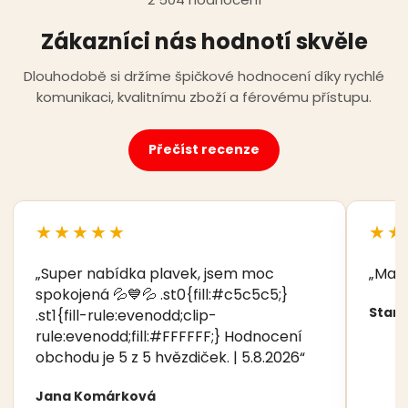
Zákazníci nás hodnotí skvěle
Dlouhodobě si držíme špičkové hodnocení díky rychlé
komunikaci, kvalitnímu zboží a férovému přístupu.
Přečíst recenze
★★★★★
★★
„Super nabídka plavek, jsem moc
„Manž
spokojená 💦💙💦 .st0{fill:#c5c5c5;}
Stani
.st1{fill-rule:evenodd;clip-
rule:evenodd;fill:#FFFFFF;} Hodnocení
obchodu je 5 z 5 hvězdiček. | 5.8.2026“
Jana Komárková