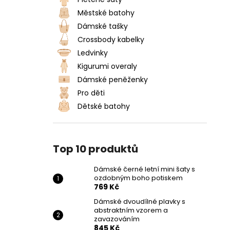
DÁMSKÉ ČERNÉ LETNÍ MINI ŠATY S
l
OZDOBNÝM BOHO POTISKEM
Městské batohy
769 Kč
Dámské tašky
Crossbody kabelky
Ledvinky
Kigurumi overaly
Dámské peněženky
Pro děti
Dětské batohy
Top 10 produktů
Dámské černé letní mini šaty s
ozdobným boho potiskem
769 Kč
Dámské dvoudílné plavky s
abstraktním vzorem a
zavazováním
845 Kč