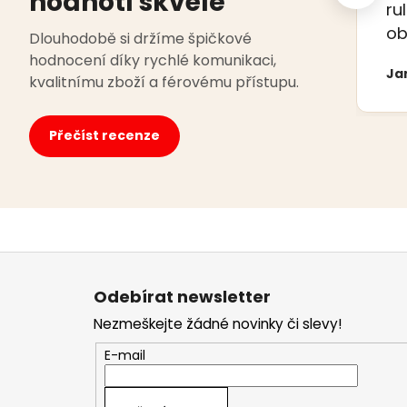
hodnotí skvěle
ru
ob
Dlouhodobě si držíme špičkové
hodnocení díky rychlé komunikaci,
Ja
kvalitnímu zboží a férovému přístupu.
Přečíst recenze
Z
á
Odebírat newsletter
p
Nezmeškejte žádné novinky či slevy!
a
t
E-mail
í