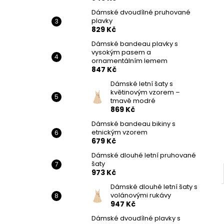
Dámské dvoudílné pruhované
plavky
829 Kč
Dámské bandeau plavky s
vysokým pasem a
ornamentálním lemem
847 Kč
Dámské letní šaty s
květinovým vzorem –
tmavě modré
869 Kč
Dámské bandeau bikiny s
etnickým vzorem
679 Kč
Dámské dlouhé letní pruhované
šaty
973 Kč
Dámské dlouhé letní šaty s
volánovými rukávy
947 Kč
Dámské dvoudílné plavky s