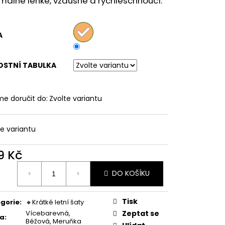
álně lehké, vzdušné a rychleschnoucí.
LNÉ PRUHOVANÉ
A
OSTNÍ TABULKA
e doručit do:
Zvolte variantu
te variantu
9 Kč
ná
DO KOŠÍKU
:
Tisk
gorie
:
🔸Krátké letní šaty
Vícebarevná,
Zeptat se
va
:
Béžová, Meruňka