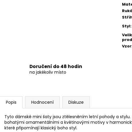
Mate
Ruk
Stři
Styl
:
Veli
prod
Vzor
Doručení do 48 hodin
na jakékoliv místo
Popis
Hodnocení
Diskuze
Tyto dámské mini šaty jsou ztělesněním letní pohody a stylu.
bohatými ornamentálními a květinovými motivy v harmonick
které připomínají klasický boho styl.