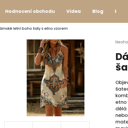
Hodnocení obchodu
Videa
Blog
Kont
ámské letní boho šaty s etno vzorem
Co potřebujete najít?
Průmě
Neoh
hodno
Dá
produ
HLEDAT
je
ša
0,0
z
5
Doporučujeme
hvězdi
Objev
šate
kombi
etno 
dělá 
nebo 
mater