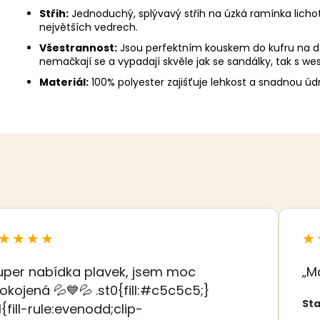
Střih:
Jednoduchý, splývavý střih na úzká ramínka lichot
největších vedrech.
Všestrannost:
Jsou perfektním kouskem do kufru na d
nemačkají se a vypadají skvěle jak se sandálky, tak s 
Materiál:
100% polyester zajišťuje lehkost a snadnou úd
★★★★
★
uper nabídka plavek, jsem moc
„M
okojená 💦💙💦 .st0{fill:#c5c5c5;}
Sta
t1{fill-rule:evenodd;clip-