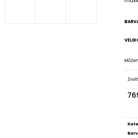
maxim
DÁMSKÉ DVOUDÍLNÉ PLAVKY S
DÁMSKÉ DVOUDÍ
ABSTRAKTNÍM VZOREM A
PLAVKY
ZAVAZOVÁNÍM
829 Kč
845 Kč
BARV
VELIK
Můžem
Zvol
76
Měr
cena
Kate
Bar