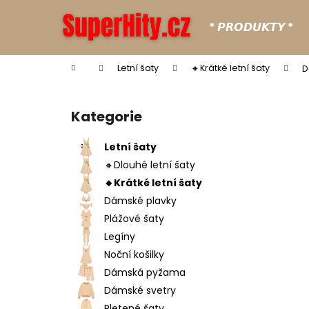
K
Přejít
na
o
* 𝙋𝙍𝙊𝘿𝙐𝙆𝙏𝙔 *
obsah
Zpět
Zpět
š
do
do
í
Domů
Letní šaty
🔸Krátké letní šaty
D
k
obchodu
obchodu
P
o
Kategorie
Přeskočit
s
kategorie
t
Letní šaty
r
🔸Dlouhé letní šaty
a
🔸Krátké letní šaty
n
Dámské plavky
n
Plážové šaty
í
Legíny
p
Noční košilky
a
Dámská pyžama
n
Dámské svetry
e
Pletené šaty