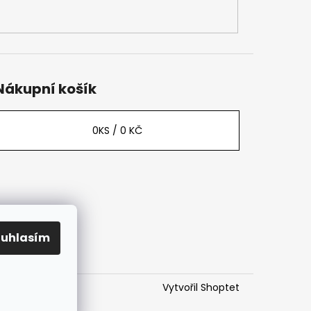
Nákupní košík
0
KS /
0 KČ
ouhlasím
Vytvořil Shoptet