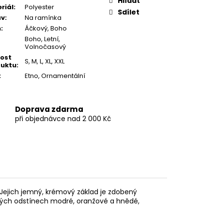
Hlídat
riál
:
Polyester
Sdílet
áv
:
Na ramínka
h
:
Áčkový, Boho
Boho, Letní,
Volnočasový
kost
S, M, L, XL, XXL
uktu
:
:
Etno, Ornamentální
Doprava zdarma
při objednávce nad 2 000 Kč
 Jejich jemný, krémový základ je zdobený
ých odstínech modré, oranžové a hnědé,