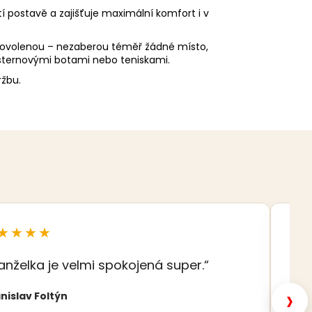
í postavě a zajišťuje maximální komfort i v
ovolenou – nezaberou téměř žádné místo,
westernovými botami nebo teniskami.
ržbu.
★★★★
★
anželka je velmi spokojená super.“
„S
šat
›
nislav Foltýn