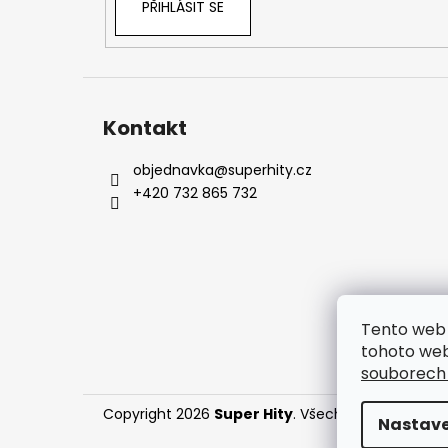
PŘIHLÁSIT SE
Kontakt
objednavka
@
superhity.cz
+420 732 865 732
Tento web 
tohoto web
souborech
Copyright 2026
Super Hity
. Všechna práva vyhr
Nastave