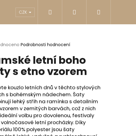
Hledat
Přihlášení
Nákupní
akty
Reklamace
Obchodní podmínky
G
CZK
košík
rné
odnoceno
Podrobnosti hodnocení
cení
mské letní boho
ktu
ty s etno vzorem
ček.
te kouzlo letních dnů v těchto stylových
ch s bohémským nádechem. Šaty
nují lehký střih na ramínka s detailním
vzorem v zemitých barvách, což z nich
ideální volbu pro dovolenou, festivaly
Následující
volnočasové letní procházky. Díky
iálu 100% polyester jsou šaty