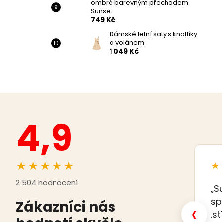
ombré barevným přechodem
Sunset
749 Kč
Dámské letní šaty s knoflíky
a volánem
1 049 Kč
4,9
★★★★★
★
2 504 hodnocení
„S
sp
Zákazníci nás
‹
.s