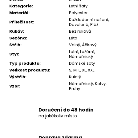
Kategorie
:
Letní šaty
Materiál
:
Polyester
Každodenní nošení,
Příležitost
:
Dovolená, Pláž
Rukáv
:
Bez rukávů
Sezóna
:
Léto
Střih
:
Volný, Áčkový
Letní, Ležérní,
Styl
:
Námořnický
Typ produktu
:
Dámské šaty
Velikost produktu
:
S, M, L, XL, XXL
Výstřih
:
Kulatý
Námořnický, Kotvy,
Vzor
:
Pruhy
Doručení do 48 hodin
na jakékoliv místo
Doprava zdarma