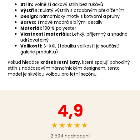
Střih:
Volnější áčkový střih bez rukávů
Výstřih:
Kulatý výstřih s ozdobným překřížením
Design:
Námořnický motiv s kotvami a pruhy
Barva:
Tmavě modrá s bílými detaily
Materiál:
100 % polyester
Vlastnosti materiálu:
Lehký, příjemný a snadno
udržovatelný
Velikosti:
S–XXL (tabulka velikostí je součástí
galerie produktu)
Pokud hledáte
krátké letní šaty
, které spojují pohodlný
střih s nadčasovým námořnickým designem, tento
model je skvělou volbou pro letní sezónu.
4,9
★★★★★
2 504 hodnocení