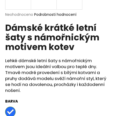
a
j
Průměrné
Neohodnoceno
Podrobnosti hodnocení
í
hodnocení
Dámské krátké letní
produktu
t
je
?
šaty s námořnickým
0,0
z
motivem kotev
5
hvězdiček.
Lehké dámské letní šaty s námořnickým
HLEDAT
motivem jsou ideální volbou pro teplé dny.
Tmavě modré provedení s bílými kotvami a
pruhy dodává modelu svěží námořní styl, který
D
se hodí na dovolenou, procházky i každodenní
o
nošení.
p
o
BARVA
r
u