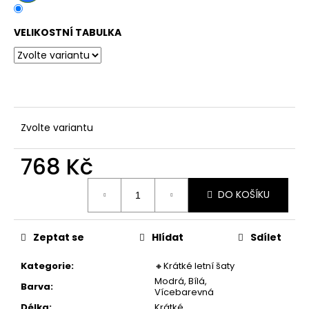
č
u
j
VELIKOSTNÍ TABULKA
e
m
e
DÁMSKÉ
Zvolte variantu
DVOUDÍLNÉ
PLAVKY
S
768 Kč
ABSTRAKTNÍM
VZOREM
Měrná
A
DO KOŠÍKU
cena:
ZAVAZOVÁNÍM
845
Kč
Zeptat se
Hlídat
Sdílet
Kategorie
:
🔸Krátké letní šaty
Modrá, Bílá,
Barva
:
Vícebarevná
Délka
:
Krátké