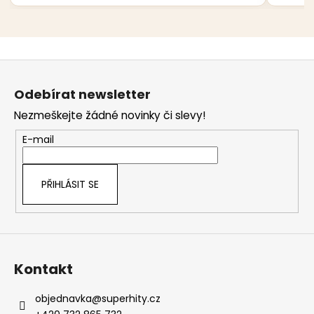
Z
á
Odebírat newsletter
p
Nezmeškejte žádné novinky či slevy!
a
t
E-mail
í
PŘIHLÁSIT SE
Kontakt
objednavka
@
superhity.cz