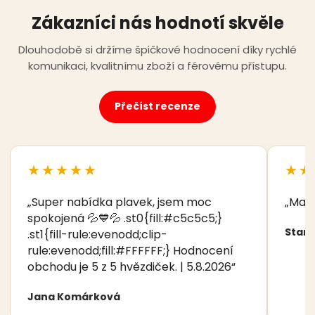
Zákazníci nás hodnotí skvěle
Dlouhodobě si držíme špičkové hodnocení díky rychlé
komunikaci, kvalitnímu zboží a férovému přístupu.
Přečíst recenze
★★★★★
★★
„Super nabídka plavek, jsem moc
„Manž
spokojená 💦💙💦 .st0{fill:#c5c5c5;}
Stani
.st1{fill-rule:evenodd;clip-
rule:evenodd;fill:#FFFFFF;} Hodnocení
obchodu je 5 z 5 hvězdiček. | 5.8.2026“
Jana Komárková