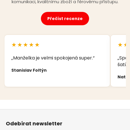
komunikaci, kvalitnímu zboží a férovému přístupu.
Přečíst recenze
★★★★★
★★
„Manželka je velmi spokojená super.“
„Spok
šatů,
Stanislav Foltýn
Nata
Z
á
Odebírat newsletter
p