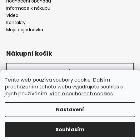
Hodnocení obchodu
Informace k nákupu
Videa
Kontakty
Moje objednávka
Nákupní košík
0
KS /
0 KČ
Tento web používá soubory cookie. Dalším
procházením tohoto webu vyjadřujete souhlas s
jejich používáním.
Více o souborech cookies
SuperHity.cz
Nastavení
Vytvořil Shoptet
Souhlasím
Copyright 2026
Super Hity
. Všechna práva vyhrazena.