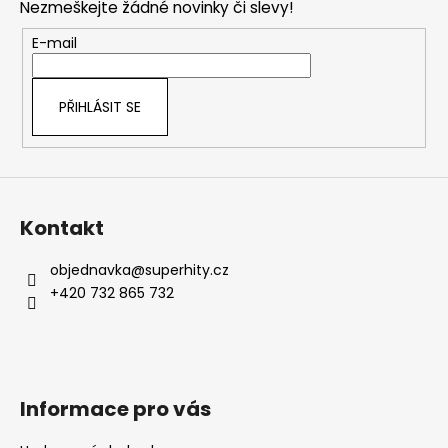
Nezmeškejte žádné novinky či slevy!
a
t
E-mail
í
PŘIHLÁSIT SE
Kontakt
objednavka
@
superhity.cz
+420 732 865 732
Informace pro vás