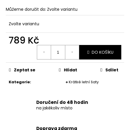
č
u
Můžeme doručit do:
Zvolte variantu
j
e
Zvolte variantu
m
e
789 Kč
Měrná
DÁMSKÉ
DO KOŠÍKU
cena:
BANDEAU
BIKINY
S
ETNICKÝM
Zeptat se
Hlídat
Sdílet
VZOREM
679
Kategorie
:
🔸Krátké letní šaty
Kč
Doručení do 48 hodin
na jakékoliv místo
Doprava zdarma