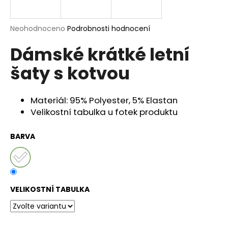
a
j
Průměrné
Neohodnoceno
Podrobnosti hodnocení
í
hodnocení
Dámské krátké letní
produktu
t
je
?
šaty s kotvou
0,0
z
5
hvězdiček.
Materiál: 95% Polyester, 5% Elastan
Velikostní tabulka u fotek produktu
HLEDAT
BARVA
D
o
p
VELIKOSTNÍ TABULKA
o
r
u