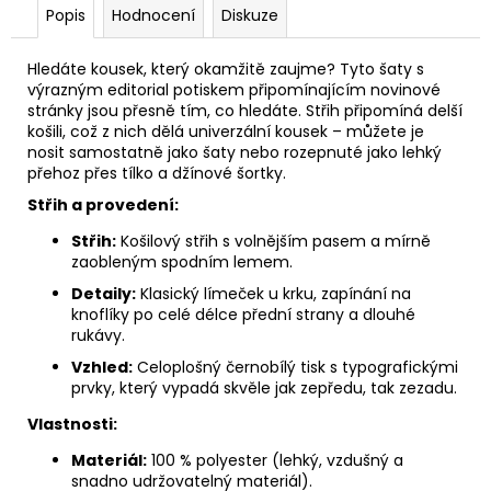
Popis
Hodnocení
Diskuze
Hledáte kousek, který okamžitě zaujme? Tyto šaty s
výrazným editorial potiskem připomínajícím novinové
stránky jsou přesně tím, co hledáte. Střih připomíná delší
košili, což z nich dělá univerzální kousek – můžete je
nosit samostatně jako šaty nebo rozepnuté jako lehký
přehoz přes tílko a džínové šortky.
Střih a provedení:
Střih:
Košilový střih s volnějším pasem a mírně
zaobleným spodním lemem.
Detaily:
Klasický límeček u krku, zapínání na
knoflíky po celé délce přední strany a dlouhé
rukávy.
Vzhled:
Celoplošný černobílý tisk s typografickými
prvky, který vypadá skvěle jak zepředu, tak zezadu.
Vlastnosti:
Materiál:
100 % polyester (lehký, vzdušný a
snadno udržovatelný materiál).