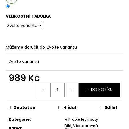
č
u
j
VELIKOSTNÍ TABULKA
e
m
e
Můžeme doručit do:
Zvolte variantu
DÁMSKÉ
DVOUDÍLNÉ
PLAVKY
Zvolte variantu
S
ABSTRAKTNÍM
VZOREM
989 Kč
A
ZAVAZOVÁNÍM
Měrná
DO KOŠÍKU
cena:
845
Kč
Zeptat se
Hlídat
Sdílet
Kategorie
:
🔸Krátké letní šaty
Bílá, Vícebarevná,
Barva
: