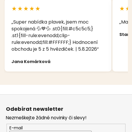
★★★★★
★★
„Super nabídka plavek, jsem moc
„Manž
spokojená 💦💙💦 .st0{fill:#c5c5c5;}
Stani
.st1{fill-rule:evenodd;clip-
rule:evenodd;fill:#FFFFFF;} Hodnocení
obchodu je 5 z 5 hvězdiček. | 5.8.2026“
Jana Komárková
Z
á
Odebírat newsletter
p
Nezmeškejte žádné novinky či slevy!
a
t
E-mail