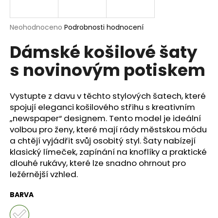
a
j
Průměrné
Neohodnoceno
Podrobnosti hodnocení
í
hodnocení
Dámské košilové šaty
produktu
t
je
?
s novinovým potiskem
0,0
z
5
hvězdiček.
Vystupte z davu v těchto stylových šatech, které
spojují eleganci košilového střihu s kreativním
HLEDAT
„newspaper“ designem. Tento model je ideální
volbou pro ženy, které mají rády městskou módu
a chtějí vyjádřit svůj osobitý styl. Šaty nabízejí
klasický límeček, zapínání na knoflíky a praktické
D
dlouhé rukávy, které lze snadno ohrnout pro
o
ležérnější vzhled.
p
o
BARVA
r
u