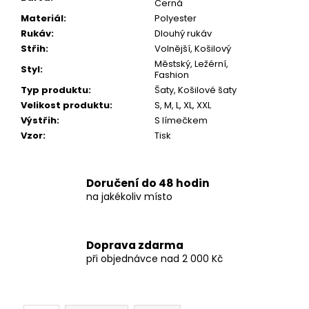
Černá
Materiál
:
Polyester
Rukáv
:
Dlouhý rukáv
Střih
:
Volnější, Košilový
Městský, Ležérní,
Styl
:
Fashion
Typ produktu
:
Šaty, Košilové šaty
Velikost produktu
:
S, M, L, XL, XXL
Výstřih
:
S límečkem
Vzor
:
Tisk
Doručení do 48 hodin
na jakékoliv místo
Doprava zdarma
při objednávce nad 2 000 Kč