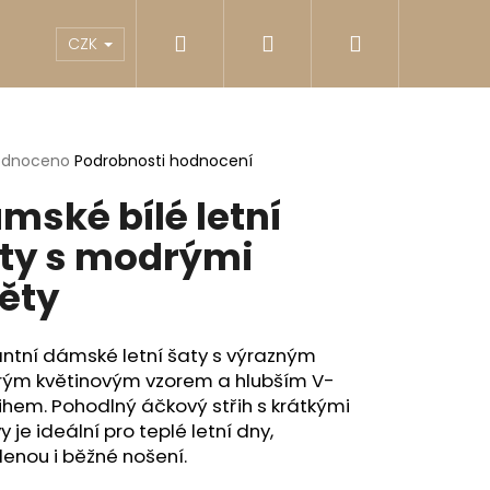
Hledat
Přihlášení
Nákupní
akty
Reklamace
Obchodní podmínky
G
CZK
košík
rné
odnoceno
Podrobnosti hodnocení
cení
mské bílé letní
ktu
ty s modrými
ěty
ček.
ntní dámské letní šaty s výrazným
ým květinovým vzorem a hlubším V-
ihem. Pohodlný áčkový střih s krátkými
y je ideální pro teplé letní dny,
Následující
enou i běžné nošení.