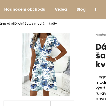
Hodnocení obchodu
Videa
Blog
Kont
ámské bílé letní šaty s modrými květy
Co potřebujete najít?
Průmě
Neoh
hodno
Dá
produ
HLEDAT
je
ša
0,0
z
kv
5
Doporučujeme
hvězdi
Elega
modr
výstř
rukáv
dovol