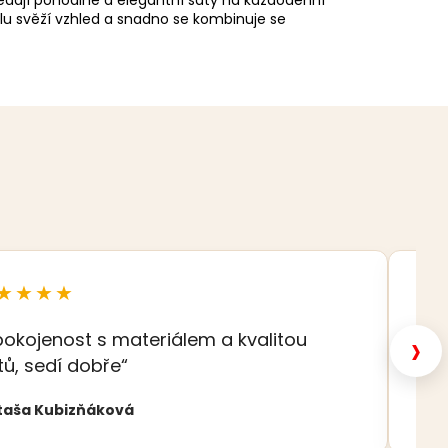
hledají pohodlné a elegantní šaty na každodenní
elu svěží vzhled a snadno se kombinuje se
★★★★
★
›
pokojenost s materiálem a kvalitou
„K
tů, sedí dobře“
Eva
taša Kubizňáková