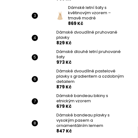
Dámské letní šaty s
květinovým vzorem –
tmavě modré
869 Kč
Dámské dvoudílné pruhované
plavky
829 Kč
Dámské dlouhé letní pruhované
šaty
973 Kč
Dámské dvoudílné pastelové
plavky s gradientem a ozdobným
detailem
879 Kč
Dámské bandeau bikiny s
etnickým vzorem
679 Kč
Dámské bandeau plavky s
vysokým pasem a
ornamentálním lemem
847 Kč