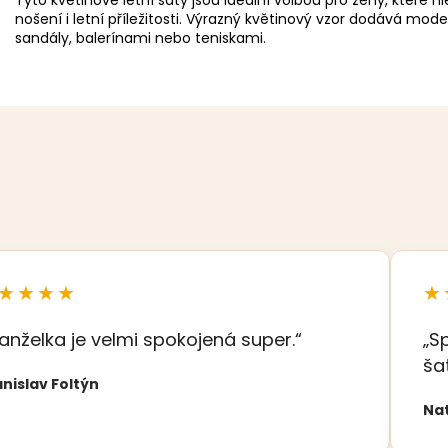
Tyto květinové letní šaty jsou ideální volbou pro ženy, které 
nošení i letní příležitosti. Výrazný květinový vzor dodává mod
sandály, balerínami nebo teniskami.
★★★★
★
anželka je velmi spokojená super.“
„S
ša
nislav Foltýn
Na