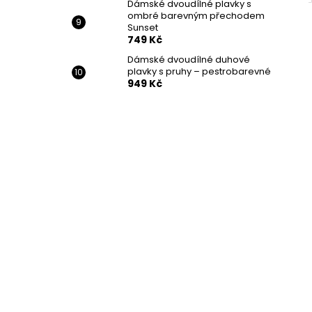
Dámské dvoudílné plavky s
ombré barevným přechodem
Sunset
749 Kč
Dámské dvoudílné duhové
plavky s pruhy – pestrobarevné
949 Kč