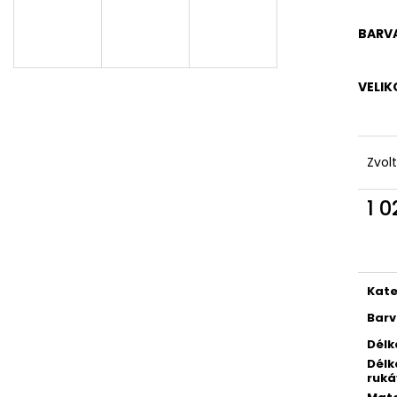
DÁMSKÉ ČERNÉ LETNÍ MINI ŠATY S
DÁMSKÉ LETNÍ Š
OZDOBNÝM BOHO POTISKEM
VZOREM – TMA
BARV
769 Kč
869 Kč
VELIK
Zvol
1 
Měr
cena
Kate
Bar
Délk
Délk
ruká