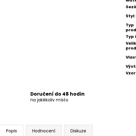
Mate
Sez
Styl
:
Typ
prod
Typ 
Veli
prod
Vlas
Výst
Vzor
Doručení do 48 hodin
na jakékoliv místo
Popis
Hodnocení
Diskuze