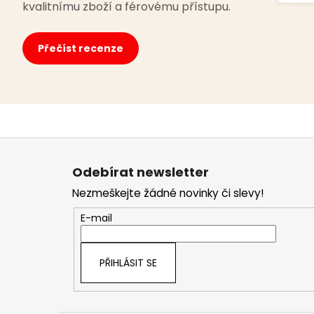
kvalitnímu zboží a férovému přístupu.
Přečíst recenze
Z
á
Odebírat newsletter
p
Nezmeškejte žádné novinky či slevy!
a
t
E-mail
í
PŘIHLÁSIT SE