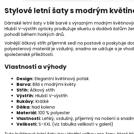
Stylové letní šaty s modrým květ
Dámské letní šaty v bílé barvě s výrazným modrým květinovým
Hlubší V-výstřih opticky prodlužuje siluetu a dodává šatům žen
pohodlí během horkých dnů.
Volnější áčkový střih příjemně sedí na postavě a poskytuje d
polyesterový materiál je vzdušný, snadno se udržuje a je vhod
společenské příležitosti.
Vlastnosti a výhody
Design:
Elegantní květinový potisk
Barva:
Bílá s modrými květy
Střih:
Áčkový střih
Výstřih:
Hlubší V-výstřih
Rukávy:
Krátké
Délka:
Nad kolena
Materiál:
100 % polyester
Vlastnosti:
Lehký, vzdušný, příjemný na nošení a snadn
Velikosti:
S–XXL (viz tabulka velikostí v galerii)