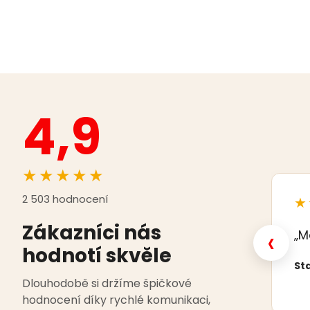
4,9
★★★★★
2 503 hodnocení
★
Zákazníci nás
‹
„M
hodnotí skvěle
Sta
Dlouhodobě si držíme špičkové
hodnocení díky rychlé komunikaci,