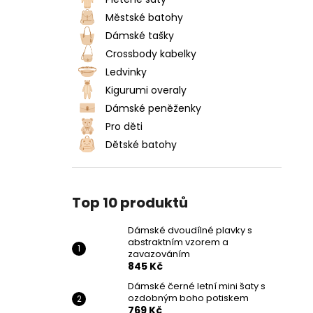
DÁMSKÉ DVOUDÍLNÉ PLAVKY S
l
ABSTRAKTNÍM VZOREM A
Městské batohy
ZAVAZOVÁNÍM
Dámské tašky
845 Kč
Crossbody kabelky
Ledvinky
Kigurumi overaly
Dámské peněženky
Pro děti
Dětské batohy
Top 10 produktů
Dámské dvoudílné plavky s
abstraktním vzorem a
zavazováním
845 Kč
Dámské černé letní mini šaty s
ozdobným boho potiskem
769 Kč