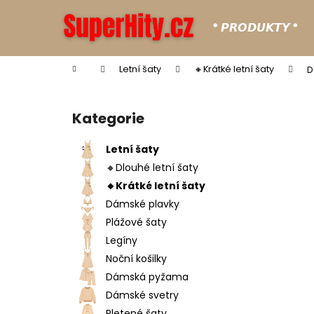
K
Přejít
na
o
* 𝙋𝙍𝙊𝘿𝙐𝙆𝙏𝙔 *
obsah
Zpět
Zpět
š
do
do
í
Domů
Letní šaty
🔸Krátké letní šaty
D
k
obchodu
obchodu
P
o
Kategorie
Přeskočit
s
kategorie
t
Letní šaty
r
🔸Dlouhé letní šaty
a
🔸Krátké letní šaty
n
Dámské plavky
n
Plážové šaty
í
Legíny
p
Noční košilky
a
Dámská pyžama
n
Dámské svetry
e
Pletené šaty