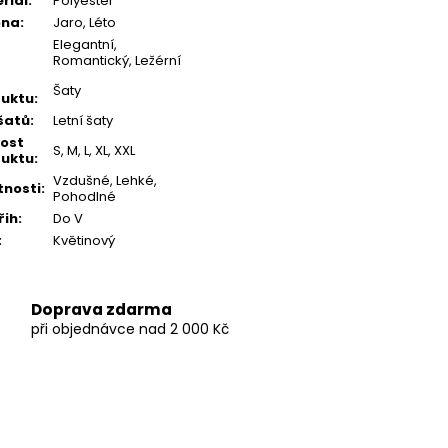
riál
:
Polyester
óna
:
Jaro, Léto
Elegantní,
Romantický, Ležérní
Šaty
uktu
:
šatů
:
Letní šaty
kost
S, M, L, XL, XXL
uktu
:
Vzdušné, Lehké,
tnosti
:
Pohodlné
řih
:
Do V
:
Květinový
Doprava zdarma
při objednávce nad 2 000 Kč