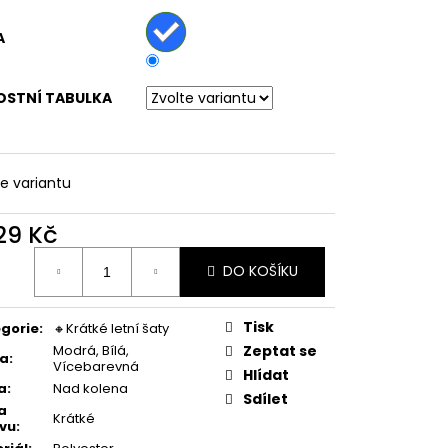
ATY S KVĚTINOVÝM
VĚ MODRÉ
A
OSTNÍ TABULKA
te variantu
029 Kč
ná
DO KOŠÍKU
:
Tisk
gorie
:
🔸Krátké letní šaty
Modrá, Bílá,
Zeptat se
va
:
Vícebarevná
Hlídat
a
:
Nad kolena
Sdílet
a
Krátké
vu
: