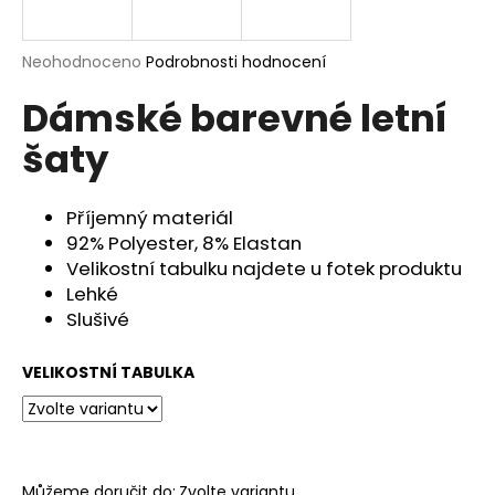
a
j
Průměrné
Neohodnoceno
Podrobnosti hodnocení
í
hodnocení
Dámské barevné letní
produktu
t
je
?
šaty
0,0
z
5
hvězdiček.
Příjemný materiál
92% Polyester, 8% Elastan
HLEDAT
Velikostní tabulku najdete u fotek produktu
Lehké
Slušivé
D
o
VELIKOSTNÍ TABULKA
p
o
r
u
Můžeme doručit do:
Zvolte variantu