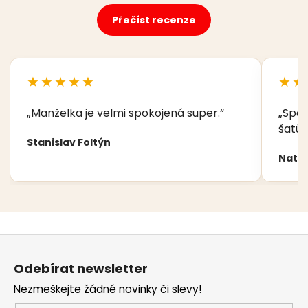
Přečíst recenze
★★★★★
★★
„Manželka je velmi spokojená super.“
„Spok
šatů,
Stanislav Foltýn
Nata
Z
á
Odebírat newsletter
p
Nezmeškejte žádné novinky či slevy!
a