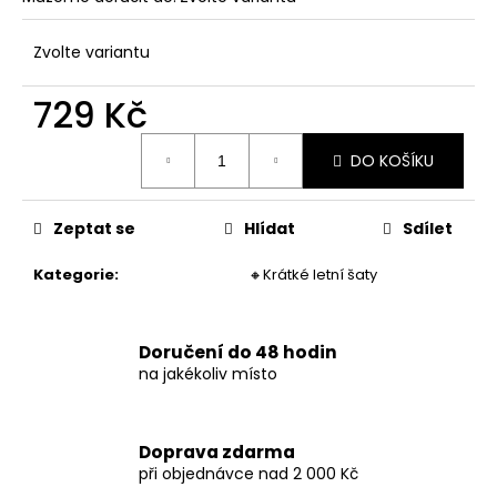
č
u
j
Zvolte variantu
e
m
729 Kč
e
Měrná
DO KOŠÍKU
cena:
DÁMSKÉ
DLOUHÉ
LETNÍ
Zeptat se
Hlídat
Sdílet
PRUHOVANÉ
ŠATY
Kategorie
:
🔸Krátké letní šaty
973
Kč
Doručení do 48 hodin
na jakékoliv místo
Doprava zdarma
při objednávce nad 2 000 Kč