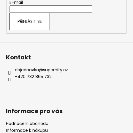
t
E-mail
í
PŘIHLÁSIT SE
Kontakt
objednavka
@
superhity.cz
+420 732 865 732
Informace pro vás
Hodnocení obchodu
Informace k nákupu