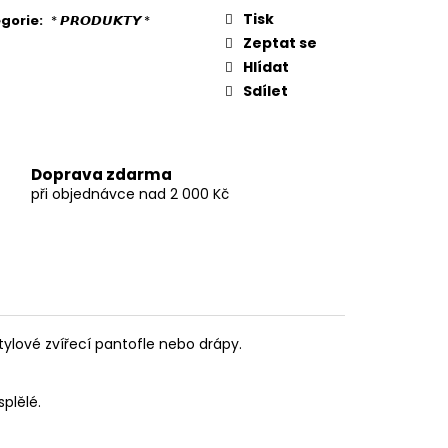
Tisk
gorie
:
* 𝙋𝙍𝙊𝘿𝙐𝙆𝙏𝙔 *
Zeptat se
Hlídat
Sdílet
Doprava zdarma
při objednávce nad 2 000 Kč
tylové zvířecí pantofle nebo drápy.
splělé.