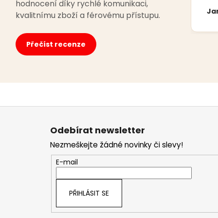
hodnocení díky rychlé komunikaci,
Ja
kvalitnímu zboží a férovému přístupu.
Přečíst recenze
Z
á
Odebírat newsletter
p
Nezmeškejte žádné novinky či slevy!
a
t
E-mail
í
PŘIHLÁSIT SE