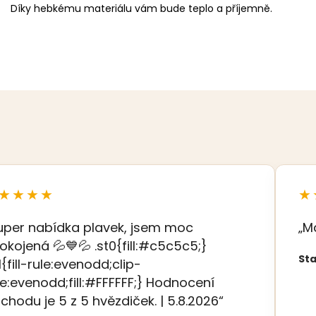
Díky hebkému materiálu vám bude teplo a příjemně.
★★★★
★
uper nabídka plavek, jsem moc
„M
okojená 💦💙💦 .st0{fill:#c5c5c5;}
Sta
t1{fill-rule:evenodd;clip-
le:evenodd;fill:#FFFFFF;} Hodnocení
chodu je 5 z 5 hvězdiček. | 5.8.2026“