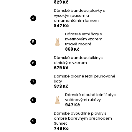
829 Kč
Dámské bandeau plavky s
vysokým pasem a
ornamentálním lemem
847 Kč
Dámské letní šaty s
květinovým vzorem –
tmavě modré
869 Kč
Dámské bandeau bikiny s
etnickým vzorem
679 Kč
Dámské dlouhé letní pruhované
šaty
973 Kč
Dámské dlouhé letní šaty s
volánovými rukávy
947 Kč
Dámské dvoudílné plavky s
ombré barevným přechodem
Sunset
749 Kč