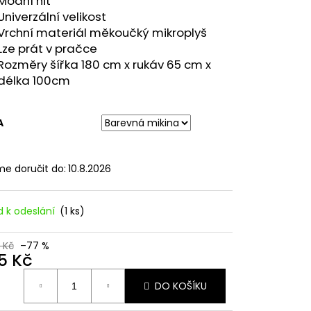
Módní hit
LNÉ PRUHOVANÉ
Univerzální velikost
Vrchní materiál měkoučký mikroplyš
Lze prát v pračce
Rozměry šířka 180 cm x rukáv 65 cm x
délka 100cm
A
e doručit do:
10.8.2026
d k odeslání
(1 ks)
 Kč
–77 %
5 Kč
ná
DO KOŠÍKU
: