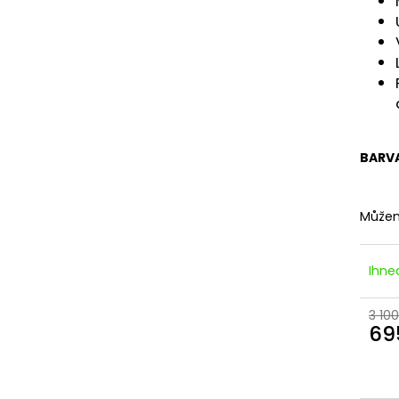
DÁMSKÉ DVOUDÍLNÉ PLAVKY S
DÁMSKÉ DVOUDÍ
ABSTRAKTNÍM VZOREM A
PLAVKY
ZAVAZOVÁNÍM
829 Kč
845 Kč
BARV
Můžem
Ihne
3 100
69
Měr
cena