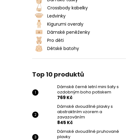
DÁMSKÉ ČERNÉ LETNÍ MINI ŠATY S
l
OZDOBNÝM BOHO POTISKEM
Crossbody kabelky
769 Kč
Ledvinky
Kigurumi overaly
Dámské peněženky
Pro děti
Dětské batohy
Top 10 produktů
Dámské černé letní mini šaty s
ozdobným boho potiskem
769 Kč
Dámské dvoudílné plavky s
abstraktním vzorem a
zavazováním
845 Kč
Dámské dvoudílné pruhované
plavky