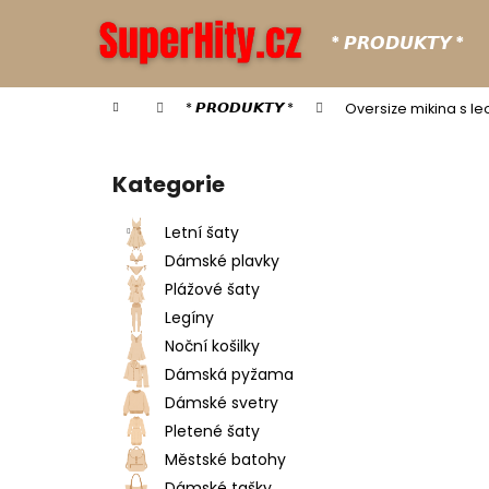
K
Přejít
na
o
* 𝙋𝙍𝙊𝘿𝙐𝙆𝙏𝙔 *
obsah
Zpět
Zpět
š
do
do
í
Domů
* 𝙋𝙍𝙊𝘿𝙐𝙆𝙏𝙔 *
Oversize mikina s 
k
obchodu
obchodu
P
o
Kategorie
Přeskočit
s
kategorie
t
Letní šaty
r
Dámské plavky
a
Plážové šaty
n
Legíny
n
Noční košilky
í
Dámská pyžama
p
Dámské svetry
a
Pletené šaty
n
Městské batohy
e
Dámské tašky