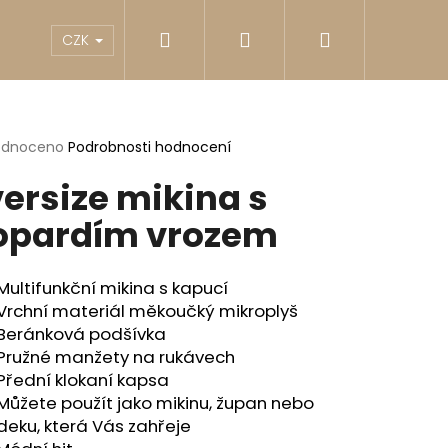
Hledat
Přihlášení
Nákupní
akty
Reklamace
Obchodní podmínky
G
CZK
košík
rné
odnoceno
Podrobnosti hodnocení
cení
ersize mikina s
ktu
opardím vrozem
ček.
Multifunkční mikina s kapucí
Vrchní materiál měkoučký mikroplyš
Beránková podšívka
Pružné manžety na rukávech
Přední klokaní kapsa
Následující
Můžete použít jako mikinu, župan nebo
deku, která Vás zahřeje