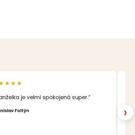
★★★★
★
anželka je velmi spokojená super.“
„S
šat
›
nislav Foltýn
Nat