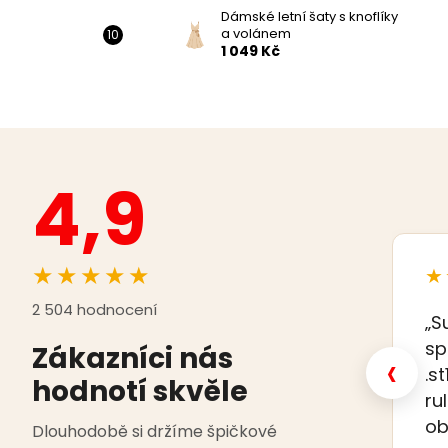
Dámské letní šaty s knoflíky
a volánem
1 049 Kč
4,9
★★★★★
★
2 504 hodnocení
„S
sp
Zákazníci nás
‹
.s
hodnotí skvěle
ru
ob
Dlouhodobě si držíme špičkové