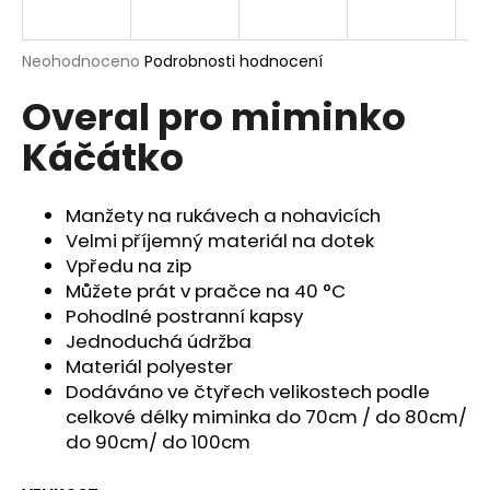
a
j
Průměrné
Neohodnoceno
Podrobnosti hodnocení
í
hodnocení
Overal pro miminko
produktu
t
je
?
Káčátko
0,0
z
5
hvězdiček.
Manžety na rukávech a nohavicích
Velmi příjemný materiál na dotek
HLEDAT
Vpředu na zip
Můžete prát v pračce na 40 °C
Pohodlné postranní kapsy
Jednoduchá údržba
D
Materiál polyester
o
Dodáváno ve čtyřech velikostech podle
p
celkové délky miminka do 70cm / do 80cm/
o
do 90cm/ do 100cm
r
u