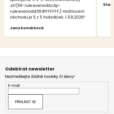
Stani
.st1{fill-rule:evenodd;clip-
rule:evenodd;fill:#FFFFFF;} Hodnocení
obchodu je 5 z 5 hvězdiček. | 5.8.2026“
Jana Komárková
Z
á
Odebírat newsletter
p
Nezmeškejte žádné novinky či slevy!
a
t
E-mail
í
PŘIHLÁSIT SE