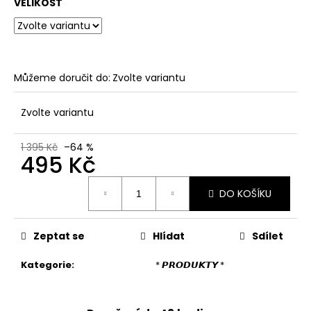
č
VELIKOST
u
j
e
m
e
Můžeme doručit do:
Zvolte variantu
Zvolte variantu
DÁMSKÉ
DLOUHÉ
LETNÍ
1 395 Kč
–64 %
PRUHOVANÉ
495 Kč
ŠATY
Měrná
973
DO KOŠÍKU
cena:
Kč
Zeptat se
Hlídat
Sdílet
Kategorie
:
* 𝙋𝙍𝙊𝘿𝙐𝙆𝙏𝙔 *