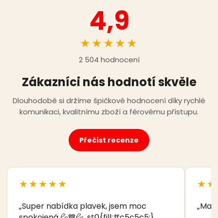
4,9
★★★★★
2 504 hodnocení
Zákazníci nás hodnotí skvěle
Dlouhodobě si držíme špičkové hodnocení díky rychlé
komunikaci, kvalitnímu zboží a férovému přístupu.
Přečíst recenze
★★★★★
★★
„Super nabídka plavek, jsem moc
„Manž
spokojená 💦💙💦 .st0{fill:#c5c5c5;}