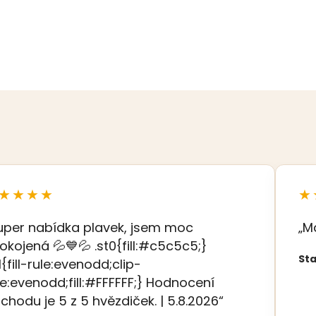
★★★★
★
uper nabídka plavek, jsem moc
„M
okojená 💦💙💦 .st0{fill:#c5c5c5;}
Sta
t1{fill-rule:evenodd;clip-
le:evenodd;fill:#FFFFFF;} Hodnocení
chodu je 5 z 5 hvězdiček. | 5.8.2026“