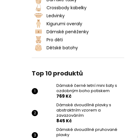
DÁMSKÉ ČERNÉ LETNÍ MINI ŠATY S
l
OZDOBNÝM BOHO POTISKEM
Crossbody kabelky
769 Kč
Ledvinky
Kigurumi overaly
Dámské peněženky
Pro děti
Dětské batohy
Top 10 produktů
Dámské černé letní mini šaty s
ozdobným boho potiskem
769 Kč
Dámské dvoudílné plavky s
abstraktním vzorem a
zavazováním
845 Kč
Dámské dvoudílné pruhované
plavky