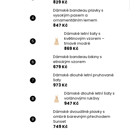
829 Kč
Dámské bandeau plavky s
vysokým pasem a
ornamentálním lemem
847 Kč
Dámské letní šaty s
květinovým vzorem –
tmavě modré
869 Kč
Dámské bandeau bikiny s
etnickým vzorem
679 Kč
Dámské dlouhé letní pruhované
šaty
973 Kč
Dámské dlouhé letní šaty s
volánovými rukávy
947 Kč
Dámské dvoudílné plavky s
ombré barevným přechodem
Sunset
749 Kč