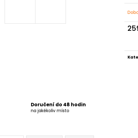
DÁMSKÉ DVOUDÍLNÉ PLAVKY S
DÁMSKÉ DVOUDÍ
ABSTRAKTNÍM VZOREM A
PLAVKY
ZAVAZOVÁNÍM
Doba
829 Kč
845 Kč
25
Měr
cena
Kate
Doručení do 48 hodin
na jakékoliv místo