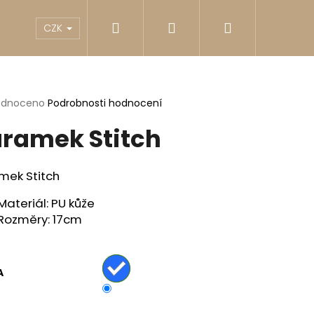
Hledat
Přihlášení
Nákupní
akty
Reklamace
Obchodní podmínky
G
CZK
košík
rné
odnoceno
Podrobnosti hodnocení
cení
ramek Stitch
ktu
mek Stitch
ček.
Materiál: PU kůže
Rozměry: 17cm
A
Následující