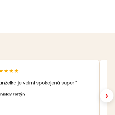
★★★★
★
anželka je velmi spokojená super.“
„S
šat
›
nislav Foltýn
Nat