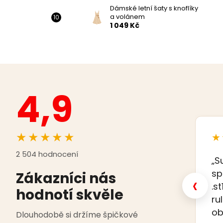
Dámské letní šaty s knoflíky
a volánem
1 049 Kč
4,9
★★★★★
★
2 504 hodnocení
„S
sp
Zákazníci nás
‹
.s
hodnotí skvěle
ru
ob
Dlouhodobě si držíme špičkové