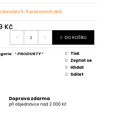
LNÉ PRUHOVANÉ
 doručení 5-9 pracovních dnů
9 Kč
ná
DO KOŠÍKU
:
Tisk
gorie
:
* 𝙋𝙍𝙊𝘿𝙐𝙆𝙏𝙔 *
Zeptat se
Hlídat
Sdílet
Doprava zdarma
při objednávce nad 2 000 Kč