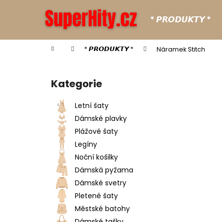
K
Přejít
na
o
* 𝙋𝙍𝙊𝘿𝙐𝙆𝙏𝙔 *
obsah
Zpět
Zpět
š
do
do
í
Domů
* 𝙋𝙍𝙊𝘿𝙐𝙆𝙏𝙔 *
Náramek Stitch
k
obchodu
obchodu
P
o
Kategorie
Přeskočit
s
kategorie
t
Letní šaty
r
Dámské plavky
a
Plážové šaty
n
Legíny
n
Noční košilky
í
Dámská pyžama
p
Dámské svetry
a
Pletené šaty
n
Městské batohy
e
Dámské tašky