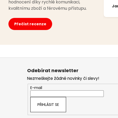
hodnocení díky rychlé komunikaci,
Ja
kvalitnímu zboží a férovému přístupu.
Přečíst recenze
Z
á
Odebírat newsletter
p
Nezmeškejte žádné novinky či slevy!
a
t
E-mail
í
PŘIHLÁSIT SE