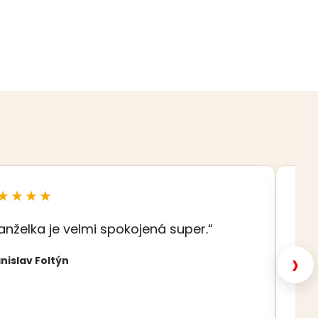
★★★★
★
anželka je velmi spokojená super.“
„S
šat
›
nislav Foltýn
Nat