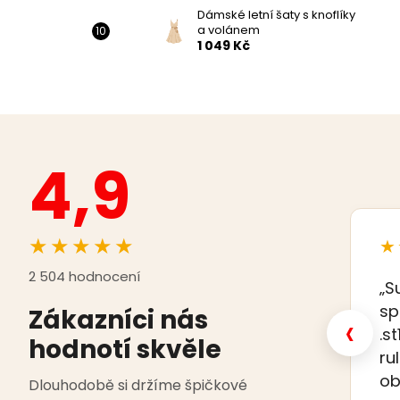
Dámské letní šaty s knoflíky
a volánem
1 049 Kč
4,9
★★★★★
★
2 504 hodnocení
„S
sp
Zákazníci nás
‹
.s
hodnotí skvěle
ru
ob
Dlouhodobě si držíme špičkové