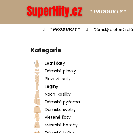
K
Přejít
na
o
* 𝙋𝙍𝙊𝘿𝙐𝙆𝙏𝙔 *
obsah
Zpět
Zpět
š
do
do
í
Domů
* 𝙋𝙍𝙊𝘿𝙐𝙆𝙏𝙔 *
Dámský pletený rolá
k
obchodu
obchodu
P
o
Kategorie
Přeskočit
s
kategorie
t
Letní šaty
r
Dámské plavky
a
Plážové šaty
n
Legíny
n
Noční košilky
í
Dámská pyžama
p
Dámské svetry
a
Pletené šaty
n
Městské batohy
e
Dámské tašky