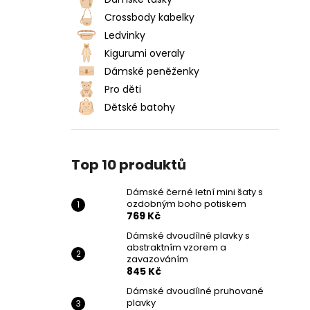
DÁMSKÉ ČERNÉ LETNÍ MINI ŠATY S
l
OZDOBNÝM BOHO POTISKEM
Crossbody kabelky
769 Kč
Ledvinky
Kigurumi overaly
Dámské peněženky
Pro děti
Dětské batohy
Top 10 produktů
Dámské černé letní mini šaty s
ozdobným boho potiskem
769 Kč
Dámské dvoudílné plavky s
abstraktním vzorem a
zavazováním
845 Kč
Dámské dvoudílné pruhované
plavky