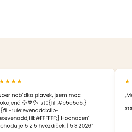
★★★★
★
uper nabídka plavek, jsem moc
„M
okojená 💦💙💦 .st0{fill:#c5c5c5;}
Sta
t1{fill-rule:evenodd;clip-
le:evenodd;fill:#FFFFFF;} Hodnocení
chodu je 5 z 5 hvězdiček. | 5.8.2026“