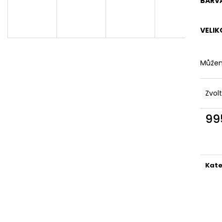
BARV
DÁMSKÉ DVOUDÍLNÉ PLAVKY S
DÁMSKÉ DVOUDÍ
ABSTRAKTNÍM VZOREM A
PLAVKY
ZAVAZOVÁNÍM
829 Kč
VELIK
845 Kč
Můžem
Zvol
99
Měr
cena
Kate