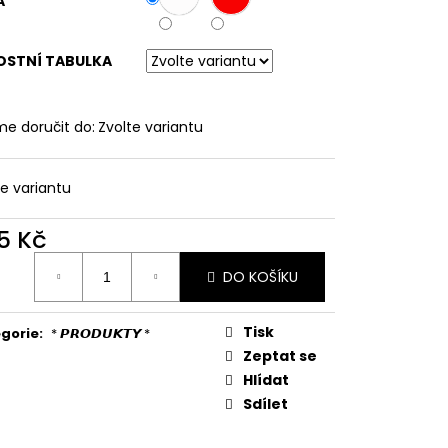
A
LNÉ PRUHOVANÉ
OSTNÍ TABULKA
e doručit do:
Zvolte variantu
te variantu
5 Kč
ná
DO KOŠÍKU
:
Tisk
gorie
:
* 𝙋𝙍𝙊𝘿𝙐𝙆𝙏𝙔 *
Zeptat se
Hlídat
Sdílet