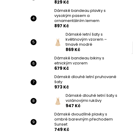
829 Kč
Dámské bandeau plavky s
vysokým pasem a
ornamentálním lemem
897 Kč
Dámské letní šaty s
květinovým vzorem –
tmavě modré
869 Kč
Dámské bandeau bikiny s
etnickým vzorem
679 Kč
Dámské dlouhé letní pruhované
šaty
973 Kč
Dámské dlouhé letní šaty s
volánovými rukávy
947 Kč
Dámské dvoudílné plavky s
ombré barevným přechodem
Sunset
749 Kč