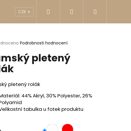
Hledat
Přihlášení
Nákupní
akty
Reklamace
Obchodní podmínky
G
CZK
košík
rné
odnoceno
Podrobnosti hodnocení
cení
mský pletený
ktu
lák
ček.
ký pletený rolák
Materiál: 44% Akryl, 30% Polyester, 26%
Polyamid
Velikostní tabulka u fotek produktu
Následující