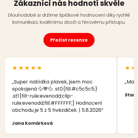
Zákazníci nás hodnotí skvěle
Dlouhodobě si držíme špičkové hodnocení díky rychlé
komunikaci, kvalitnímu zboží a férovému přístupu.
Přečíst recenze
★★★★★
★★
„Super nabídka plavek, jsem moc
„Manž
spokojená 💦💙💦 .st0{fill:#c5c5c5;}
Stani
.st1{fill-rule:evenodd;clip-
rule:evenodd;fill:#FFFFFF;} Hodnocení
obchodu je 5 z 5 hvězdiček. | 5.8.2026“
Jana Komárková