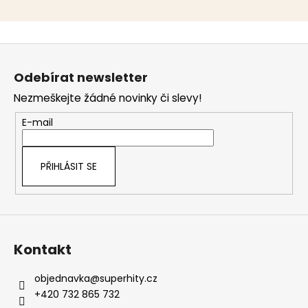
Z
á
Odebírat newsletter
p
Nezmeškejte žádné novinky či slevy!
a
t
E-mail
í
PŘIHLÁSIT SE
Kontakt
objednavka
@
superhity.cz
+420 732 865 732