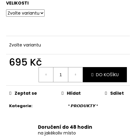
č
VELIKOSTI
u
j
e
m
e
Zvolte variantu
DÁMSKÉ
BANDEAU
695 Kč
PLAVKY
S
Měrná
VYSOKÝM
DO KOŠÍKU
cena:
PASEM
A
ORNAMENTÁLNÍM
LEMEM
Zeptat se
Hlídat
Sdílet
897
Kategorie
:
* 𝙋𝙍𝙊𝘿𝙐𝙆𝙏𝙔 *
Kč
Doručení do 48 hodin
na jakékoliv místo