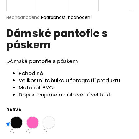
a
j
Průměrné
Neohodnoceno
Podrobnosti hodnocení
í
hodnocení
Dámské pantofle s
produktu
t
je
?
páskem
0,0
z
5
hvězdiček.
Dámské pantofle s páskem
HLEDAT
Pohodlné
Velikostní tabulka u fotografií produktu
Materiál: PVC
Doporučujeme o číslo větší velikost
D
o
BARVA
p
o
r
u