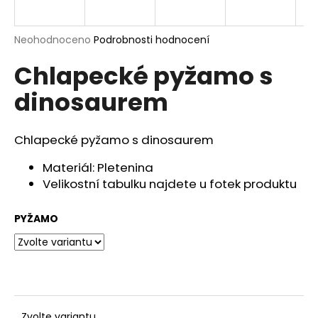
a
j
Průměrné
Neohodnoceno
Podrobnosti hodnocení
í
hodnocení
Chlapecké pyžamo s
produktu
t
je
?
dinosaurem
0,0
z
5
hvězdiček.
Chlapecké pyžamo s dinosaurem
HLEDAT
Materiál: Pletenina
Velikostní tabulku najdete u fotek produktu
PYŽAMO
D
o
p
o
r
u
Zvolte variantu