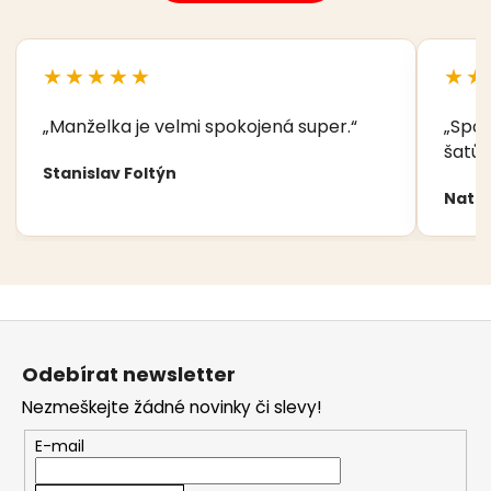
★★★★★
★★
„Manželka je velmi spokojená super.“
„Spok
šatů,
Stanislav Foltýn
Nata
Z
á
Odebírat newsletter
p
Nezmeškejte žádné novinky či slevy!
a
t
E-mail
í