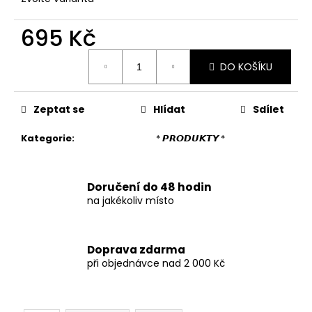
č
u
695 Kč
j
e
Měrná
m
DO KOŠÍKU
cena:
e
Zeptat se
Hlídat
Sdílet
DÁMSKÉ
DVOUDÍLNÉ
Kategorie
:
* 𝙋𝙍𝙊𝘿𝙐𝙆𝙏𝙔 *
PRUHOVANÉ
PLAVKY
829
Kč
Doručení do 48 hodin
na jakékoliv místo
Doprava zdarma
při objednávce nad 2 000 Kč