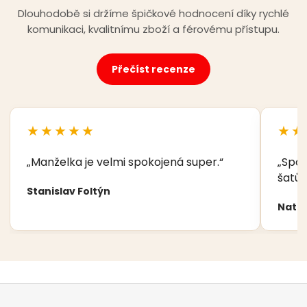
Dlouhodobě si držíme špičkové hodnocení díky rychlé
komunikaci, kvalitnímu zboží a férovému přístupu.
Přečíst recenze
★★★★★
★★
„Manželka je velmi spokojená super.“
„Spok
šatů,
Stanislav Foltýn
Nata
Z