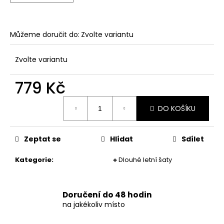
č
u
j
e
Můžeme doručit do:
Zvolte variantu
m
e
Zvolte variantu
779 Kč
DÁMSKÉ
DLOUHÉ
Měrná
LETNÍ
DO KOŠÍKU
cena:
PRUHOVANÉ
ŠATY
973
Zeptat se
Hlídat
Sdílet
Kč
Kategorie
:
🔸Dlouhé letní šaty
Doručení do 48 hodin
na jakékoliv místo