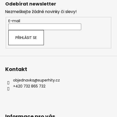
á
Odebírat newsletter
p
Nezmeškejte žádné novinky či slevy!
a
t
E-mail
í
PŘIHLÁSIT SE
Kontakt
objednavka
@
superhity.cz
+420 732 865 732
Informace pro vás