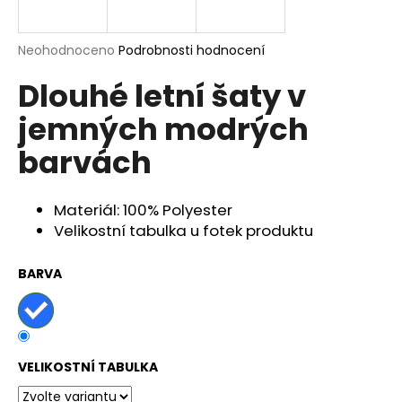
a
j
Průměrné
Neohodnoceno
Podrobnosti hodnocení
í
hodnocení
Dlouhé letní šaty v
produktu
t
je
?
jemných modrých
0,0
z
barvách
5
hvězdiček.
Materiál: 100% Polyester
HLEDAT
Velikostní tabulka u fotek produktu
BARVA
D
o
p
o
r
VELIKOSTNÍ TABULKA
u